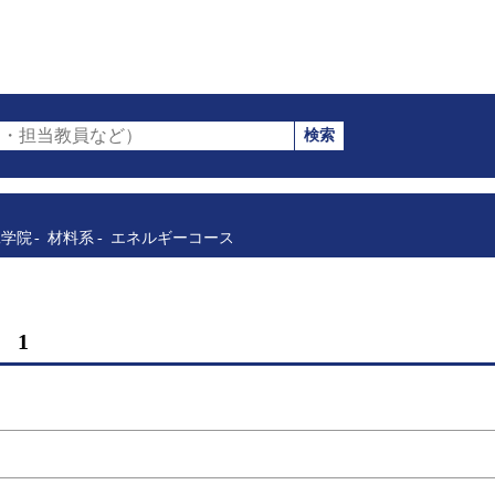
検索
・担当教員など）
工学院
材料系
エネルギーコース
 1