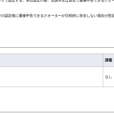
ースで認定する。単位認定の後、受講学生は直近で履修申告できるクオ
での認定後に履修申告できるクオーターが日程的に存在しない場合が想
課題
なし