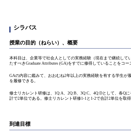
シラバス
授業の目的（ねらい）、概要
本科目は、企業等で社会人としての実務経験（現在まで継続して
たすべきGraduate Attributes (GA)をすでに修得している
GAの内容に鑑みて、おおむね2年以上の実務経験を有する学生が
を履修できる。
修士リカレント研修は、1Q:A、2Q:B、3Q:C、4Q:Dとして、
計で2単位である。修士リカレント研修1-1と1-2で合計2単位を
到達目標