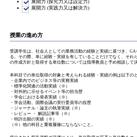
展開力 (探究力又は設定力)
展開力 (実践力又は解決力)
授業の進め方
受講学生は、社会人としての業務活動の経験と実績に基づき、GA
る。その際、単に経験・実績を有していることだけでなく、それら
の作成方針と取得する単位数については指導教員と予め相談して
本科目での単位取得の対象と考えられる経験・実績の例は以下の
・企業内でのビジネス等の実務実績
・標準化関連の活動実績（※）
・対外的に示せるイベント等の担当歴
・学会における発表実績（※）
・学会活動、国際会議の実行委員等の役歴
・ジャーナル・論文の執筆実績（※）
・レビュー ・ 解説記事等（※）
・特許出願の実績（※）
（※）他の科目と重複履修にならないこと。