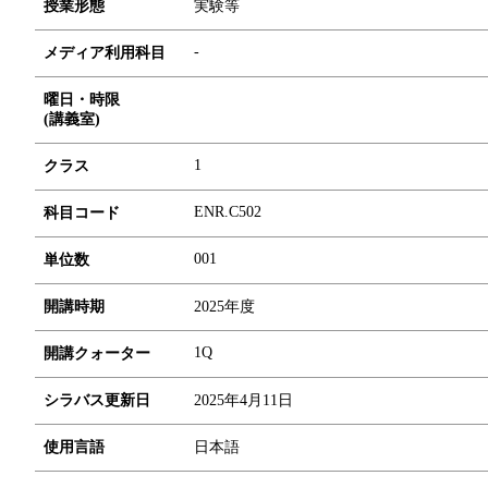
授業形態
実験等
-
メディア利用科目
曜日・時限
(講義室)
1
クラス
ENR.C502
科目コード
0
0
1
単位数
開講時期
2025年度
1Q
開講クォーター
シラバス更新日
2025年4月11日
使用言語
日本語