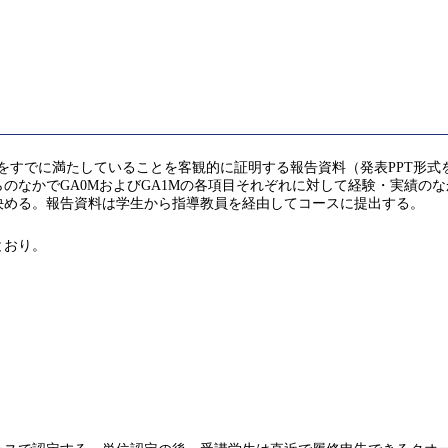
をすでに満たしていることを客観的に証明する報告資料（発表PPT形
のなかでGA0MおよびGA1Mの各項目それぞれに対して経験・実績の
決める。報告資料は学生から指導教員を経由してコースに提出する。
とおり。