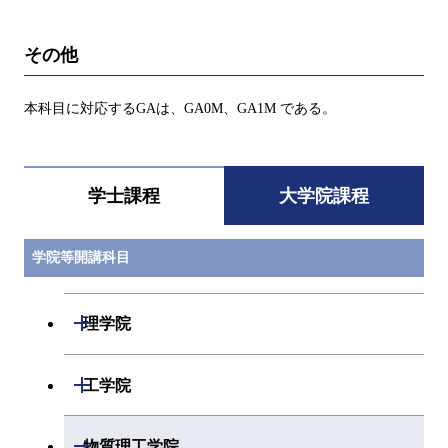
その他
本科目に対応するGAは、GA0M、GA1M である。
学士課程
大学院課程
学院等開講科目
開閉
理学院
開閉
数学系
開閉
工学院
開閉
物理学系
数学コース
開閉
機械系
開閉
物質理工学院