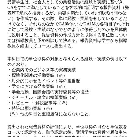
受講学生は、社会人としての業務活動の経験と実績に基づき、
GAをすでに満たしていることを客観的に証明する報告資料（発
表PPT形式を推奨するが、内容を満たしていれば形式は問わな
い）を作成する。その際、単に経験・実績を有していることだ
けでなく、それらのなかでGA0MおよびGA1Mの各項目それぞれ
に対して経験・実績のなかでどのように修得したのかを具体的
に説明すること。報告資料の作成方針と取得する単位数につい
ては指導教員と予め相談して決める。報告資料は学生から指導
教員を経由してコースに提出する。
本科目での単位取得の対象と考えられる経験・実績の例は以下
のとおり。
・企業内でのビジネス等の実務実績
・標準化関連の活動実績（※）
・対外的に示せるイベント等の担当歴
・学会における発表実績（※）
・学会活動、国際会議の実行委員等の役歴
・ジャーナル・論文の執筆実績（※）
・レビュー ・ 解説記事等（※）
・特許出願の実績（※）
（※）他の科目と重複履修にならないこと。
提出された報告資料の評価により、単位取得の可否と単位数を
コースで認定する。単位認定の後、受講学生は直近で履修申告