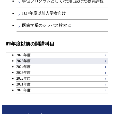
学位プログラムとして特別に設けた教育課程
物質・情報卓越コース
開閉
社会・人間科学系
エンジニアリングデザイン
地球環境共創コース
エネルギー・情報コース
第二外国語科目
人間医療科学技術コース
都市・環境学コース
コース
H27年度以前入学者向け
開閉
イノベーション科学系
エネルギーコース
社会・人間科学コース
人間医療科学技術コース
日本語・日本文化科目
物質・情報卓越コース
医歯学系のシラバス検索
都市・環境学コース
開閉
技術経営専門職学位課程
エネルギー・情報コース
イノベーション科学コース
物質・情報卓越コース
教職科目
昨年度以前の開講科目
専門科目
エンジニアリングデザイン
人間医療科学技術コース
技術経営専門職学位課程
キャリア科目
コース
2026年度
アントレプレナーシップ科目
2025年度
原子核工学コース
2024年度
2023年度
広域教養科目
物質・情報卓越コース
2022年度
2021年度
2020年度