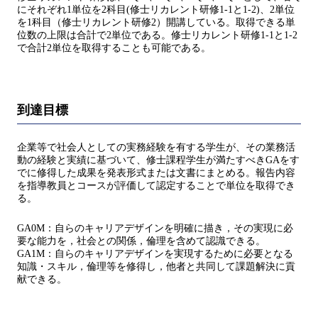
にそれぞれ1単位を2科目(修士リカレント研修1-1と1-2)、2単位
を1科目（修士リカレント研修2）開講している。取得できる単
位数の上限は合計で2単位である。修士リカレント研修1-1と1-2
で合計2単位を取得することも可能である。
到達目標
企業等で社会人としての実務経験を有する学生が、その業務活
動の経験と実績に基づいて、修士課程学生が満たすべきGAをす
でに修得した成果を発表形式または文書にまとめる。報告内容
を指導教員とコースが評価して認定することで単位を取得でき
る。
GA0M：自らのキャリアデザインを明確に描き，その実現に必
要な能力を，社会との関係，倫理を含めて認識できる。
GA1M：自らのキャリアデザインを実現するために必要となる
知識・スキル，倫理等を修得し，他者と共同して課題解決に貢
献できる。