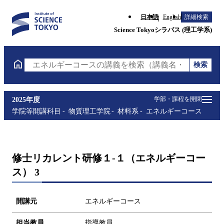
日本語
English
詳細検索
Science Tokyoシラバス (理工学系)
検索
エネルギーコースの講義を検索（講義名・科目コード
学部・課程を開閉
2025年度
学院等開講科目
物質理工学院
材料系
エネルギーコース
修士リカレント研修１-１（エネルギーコー
ス） 3
開講元
エネルギーコース
担当教員
指導教員