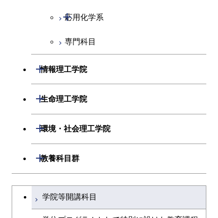
物質・情報卓越コース
開閉
応用化学系
専門科目
応用化学コース
エネルギーコース
開閉
情報理工学院
エネルギー・情報コース
開閉
数理・計算科学系
開閉
生命理工学院
ライフエンジニアリングコ
開閉
情報工学系
数理・計算科学コース
開閉
生命理工学系
開閉
ース
環境・社会理工学院
専門科目
知能情報コース
情報工学コース
専門科目
生命理工学コース
原子核工学コース
開閉
建築学系
開閉
教養科目群
研究関連科目
ライフエンジニアリングコ
ライフエンジニアリングコ
地球生命コース
開閉
土木・環境工学系
建築学コース
ース
文系教養科目
大学院課程を切り替える
ース
学院等開講科目
人間医療科学技術コース
開閉
融合理工学系
エンジニアリングデザイン
土木工学コース
知能情報コース
英語科目
地球生命コース
コース