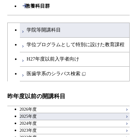
専門科目
生命理工学コース
原子核工学コース
開閉
建築学系
開閉
教養科目群
研究関連科目
ライフエンジニアリングコ
ライフエンジニアリングコ
地球生命コース
開閉
土木・環境工学系
建築学コース
ース
文系教養科目
大学院課程を切り替える
ース
学院等開講科目
人間医療科学技術コース
開閉
融合理工学系
エンジニアリングデザイン
土木工学コース
知能情報コース
英語科目
地球生命コース
コース
学位プログラムとして特別に設けた教育課程
物質・情報卓越コース
開閉
社会・人間科学系
エンジニアリングデザイン
地球環境共創コース
エネルギー・情報コース
第二外国語科目
人間医療科学技術コース
都市・環境学コース
コース
H27年度以前入学者向け
開閉
イノベーション科学系
エネルギーコース
社会・人間科学コース
人間医療科学技術コース
日本語・日本文化科目
物質・情報卓越コース
医歯学系のシラバス検索
都市・環境学コース
開閉
技術経営専門職学位課程
エネルギー・情報コース
イノベーション科学コース
物質・情報卓越コース
教職科目
昨年度以前の開講科目
専門科目
エンジニアリングデザイン
人間医療科学技術コース
技術経営専門職学位課程
キャリア科目
コース
2026年度
アントレプレナーシップ科目
2025年度
原子核工学コース
2024年度
2023年度
広域教養科目
物質・情報卓越コース