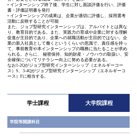
• インターンシップ終了後、学生に対し面談評価を行い、評価
書・評価証明書を発行
• インターンシップの成果は、企業が適切に評価し、採用選考
活動に反映することが可能
また、ジョブ型研究インターンシップは、アルバイトとは異な
り、教育目的である。また、実践力の育成や企業に対する理解
促進が主目的であり、企業への就職活動が主目的ではない。企
業の新入社員として働くというくらいの意識で、責任感を持っ
て、事前教育や本インターンシップの職務に当たることが求め
られる。さらに、 秘密保持、知的財産・ノウハウの取扱い、安
全確保についてリテラシー向上に努める必要がある。
なお1-2Qがジョブ型研究インターンシップ（エネルギーコー
ス）S、3-4Qがジョブ型研究インターンシップ（エネルギーコ
ース）Fに相当する。
学士課程
大学院課程
学院等開講科目