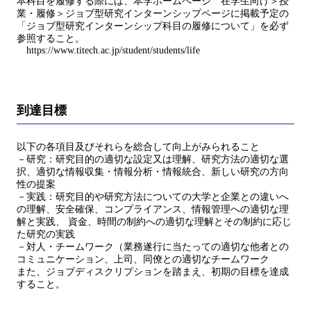
本科目を履修する際には、本学ホームページ 在学生向け＞授
業・履修＞ジョブ型研究インターンシップページに掲載予定の
「ジョブ型研究インターンシップ科目の履修について」を必ず
参照すること。
https://www.titech.ac.jp/student/students/life
到達目標
以下の各項目及びそれらを総合して向上がみられること
－研究：研究目的の適切な設定又は理解、研究方法の適切な選
択、適切な情報収集・情報分析・情報統合、新しい研究の方向
性の提案
－実践：研究目的や研究方法についての大学と企業との違いへ
の理解、安全確保、コンプライアンス、情報管理への適切な理
解と実践、 資金、時間の制約への適切な理解とその制約に応じ
た研究の実践
－対人・チームワーク（業務遂行に当たっての適切な他者との
コミュニケーション、上司、同僚との適切なチームワーク
また、ジョブディスクリプションを踏まえ、初期の目標を達成
すること。