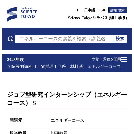
日本語
English
詳細検索
Science Tokyoシラバス (理工学系)
検索
エネルギーコースの講義を検索（講義名・科目コード
学部・課程を開閉
2025年度
学院等開講科目
物質理工学院
材料系
エネルギーコース
ジョブ型研究インターンシップ（エネルギー
コース） S
開講元
エネルギーコース
担当教員
指導教員