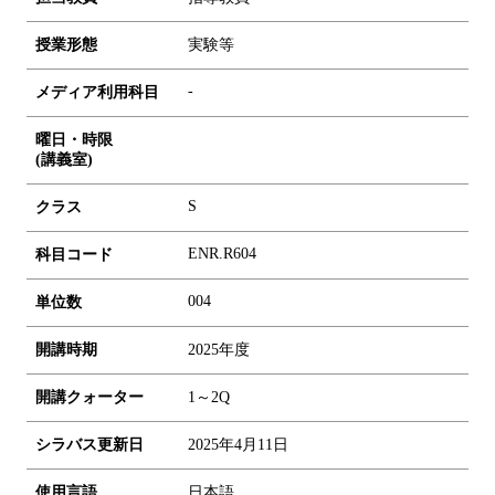
授業形態
実験等
-
メディア利用科目
曜日・時限
(講義室)
S
クラス
ENR.R604
科目コード
0
0
4
単位数
開講時期
2025年度
開講クォーター
1～2Q
シラバス更新日
2025年4月11日
使用言語
日本語