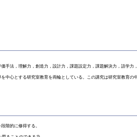
。
評価手法，理解力，創造力，設計力，課題設定力，課題解決力，語学力
導を中心とする研究室教育を両輪としている。この講究は研究室教育の
を段階的に修得する。
を図ることのできる力