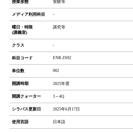
授業形態
実験等
-
メディア利用科目
曜日・時限
講究等
(講義室)
-
クラス
ENR.Z692
科目コード
0
0
2
単位数
開講時期
2025年度
開講クォーター
3～4Q
シラバス更新日
2025年6月17日
使用言語
日本語