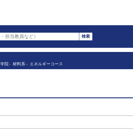
検索
・担当教員など）
工学院
材料系
エネルギーコース