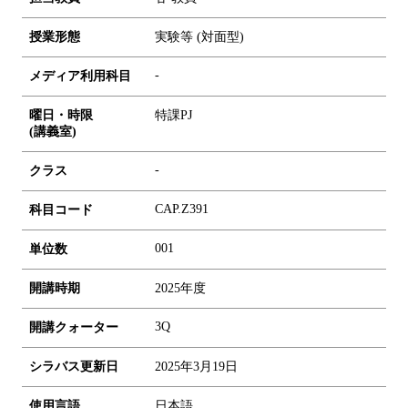
授業形態
実験等 (対面型)
-
メディア利用科目
曜日・時限
特課PJ
(講義室)
-
クラス
CAP.Z391
科目コード
0
0
1
単位数
開講時期
2025年度
3Q
開講クォーター
シラバス更新日
2025年3月19日
使用言語
日本語