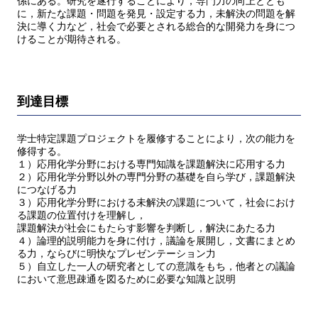
係にある。研究を遂⾏することにより，専門⼒の向上ととも
に，新たな課題・問題を発⾒・設定する⼒，未解決の問題を解
決に導く⼒など，社会で必要とされる総合的な開発⼒を⾝につ
けることが期待される。
到達目標
学士特定課題プロジェクトを履修することにより，次の能⼒を
修得する。
１）応用化学分野における専門知識を課題解決に応⽤する⼒
２）応用化学分野以外の専門分野の基礎を⾃ら学び，課題解決
につなげる⼒
３）応用化学分野における未解決の課題について，社会におけ
る課題の位置付けを理解し，
課題解決が社会にもたらす影響を判断し，解決にあたる⼒
４）論理的説明能⼒を⾝に付け，議論を展開し，⽂書にまとめ
る⼒，ならびに明快なプレゼンテーション力
５）⾃⽴した⼀⼈の研究者としての意識をもち，他者との議論
において意思疎通を図るために必要な知識と説明