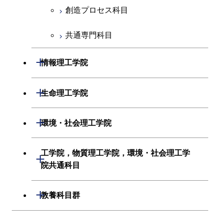
経営工学系
創造プロセス科目
共通専門科目
初年次専門科目
共通専門科目
創造プロセス科目
開閉
情報理工学院
共通専門科目
数理・計算科学系
開閉
生命理工学院
情報工学系
生命理工学系
開閉
環境・社会理工学院
初年次専門科目
初年次専門科目
建築学系
工学院，物質理工学院，環境・社会理工学
開閉
創造プロセス科目
院共通科目
創造プロセス科目
土木・環境工学系
共通専門科目
工学院，物質理工学院，環境・社会
開閉
共通専門科目
教養科目群
融合理工学系
理工学院共通科目