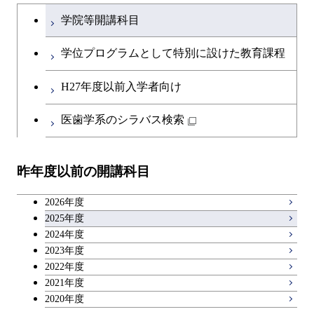
文系教養科目
学士課程を切り替える
初年次専門科目
学院等開講科目
英語科目
創造プロセス科目
学位プログラムとして特別に設けた教育課程
第二外国語科目
共通専門科目
H27年度以前入学者向け
日本語・日本文化科目
医歯学系のシラバス検索
教職科目
昨年度以前の開講科目
アントレプレナーシップ科目
2026年度
広域教養科目
2025年度
2024年度
2023年度
理工系教養科目
2022年度
2021年度
2020年度