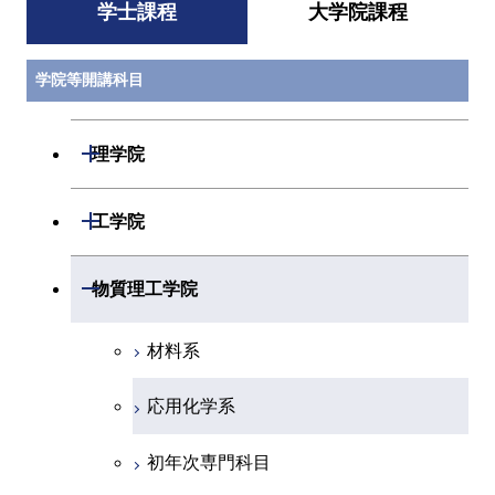
学士課程
大学院課程
学院等開講科目
開閉
理学院
数学系
開閉
工学院
物理学系
機械系
開閉
物質理工学院
化学系
システム制御系
材料系
地球惑星科学系
電気電子系
応用化学系
初年次専門科目
情報通信系
初年次専門科目
創造プロセス科目