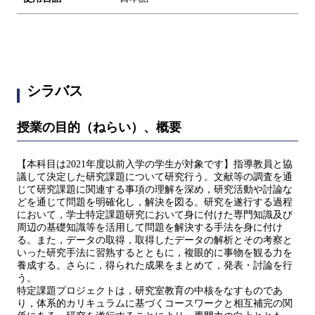
シラバス
授業の目的（ねらい）、概要
【本科目は2021年度以前入学の学生が対象です】指導教員と協
議して決定した研究課題について研究⾏う。⽂献等の調査を通
じて研究課題に関連する事項の理解を深め，研究活動や討論な
どを通じて問題を明確化し，解決を図る。研究を遂⾏する過程
において，学士特定課題研究において⾝に付けた専門知識及び
周辺の基礎知識等を活⽤して問題を解決する⼿法を⾝に付け
る。また，データの取得，取得したデータの解析とその考察と
いった研究⼿法に習熟するとともに，複眼的に事物を観る⼒を
養成する。さらに，得られた成果をまとめて，発表・討論を⾏
う。
特定課題プロジェクトは，研究室教育の中核をなすものであ
り，体系的カリキュラムに基づくコースワークと相互補完の関