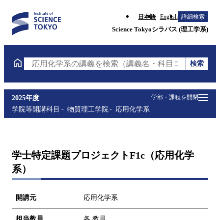
日本語
English
詳細検索
Science Tokyoシラバス (理工学系)
検索
応用化学系の講義を検索（講義名・科目コード・担当
学部・課程を開閉
2025年度
学院等開講科目
物質理工学院
応用化学系
学士特定課題プロジェクトF1c（応用化学
系）
開講元
応用化学系
担当教員
各 教員