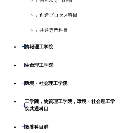
初年次専門科目
創造プロセス科目
経営工学系
創造プロセス科目
共通専門科目
初年次専門科目
共通専門科目
創造プロセス科目
開閉
情報理工学院
共通専門科目
数理・計算科学系
開閉
生命理工学院
情報工学系
生命理工学系
開閉
環境・社会理工学院
初年次専門科目
初年次専門科目
建築学系
工学院，物質理工学院，環境・社会理工学
開閉
創造プロセス科目
院共通科目
創造プロセス科目
土木・環境工学系
共通専門科目
工学院，物質理工学院，環境・社会
開閉
共通専門科目
教養科目群
融合理工学系
理工学院共通科目