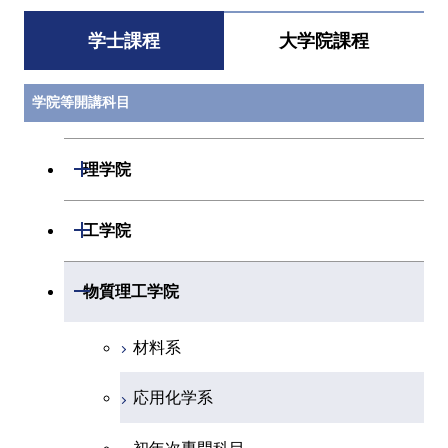
学士課程
大学院課程
学院等開講科目
開閉
理学院
数学系
開閉
工学院
物理学系
機械系
開閉
物質理工学院
化学系
システム制御系
材料系
地球惑星科学系
電気電子系
応用化学系
初年次専門科目
情報通信系