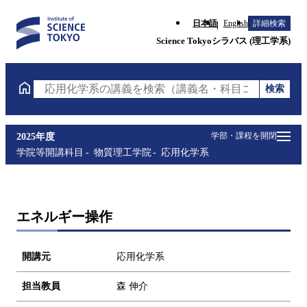
日本語
English
詳細検索
Science Tokyoシラバス (理工学系)
検索
応用化学系の講義を検索（講義名・科目コード・担当
学部・課程を開閉
2025年度
学院等開講科目
物質理工学院
応用化学系
エネルギー操作
開講元
応用化学系
担当教員
森 伸介