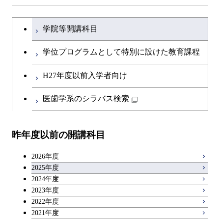
文系教養科目
学士課程を切り替える
初年次専門科目
学院等開講科目
英語科目
創造プロセス科目
学位プログラムとして特別に設けた教育課程
第二外国語科目
共通専門科目
H27年度以前入学者向け
日本語・日本文化科目
医歯学系のシラバス検索
教職科目
昨年度以前の開講科目
アントレプレナーシップ科目
2026年度
広域教養科目
2025年度
2024年度
2023年度
理工系教養科目
2022年度
2021年度