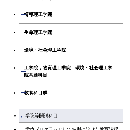
創造プロセス科目
開閉
情報理工学院
共通専門科目
数理・計算科学系
開閉
生命理工学院
情報工学系
生命理工学系
開閉
環境・社会理工学院
初年次専門科目
初年次専門科目
建築学系
工学院，物質理工学院，環境・社会理工学
開閉
創造プロセス科目
院共通科目
創造プロセス科目
土木・環境工学系
共通専門科目
工学院，物質理工学院，環境・社会
開閉
共通専門科目
教養科目群
融合理工学系
理工学院共通科目
文系教養科目
学士課程を切り替える
初年次専門科目
学院等開講科目
英語科目
創造プロセス科目
学位プログラムとして特別に設けた教育課程