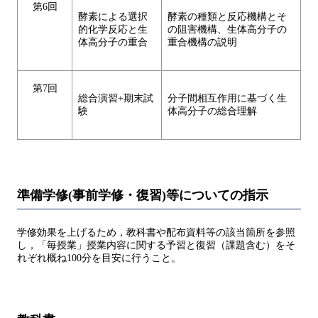
第6回
酵素による選択
酵素の種類と反応機構とそ
的化学反応と生
の阻害機構、生体高分子の
体高分子の重合
重合機構の説明
第7回
総合演習+期末試
分子間相互作用に基づく生
験
体高分子の総合理解
準備学修(事前学修・復習)等についての指示
学修効果を上げるため，教科書や配布資料等の該当箇所を参照
し，「毎授業」授業内容に関する予習と復習（課題含む）をそ
れぞれ概ね100分を目安に行うこと。