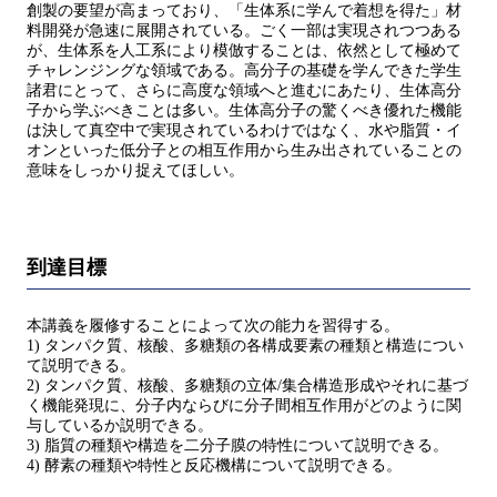
創製の要望が高まっており、「生体系に学んで着想を得た」材
料開発が急速に展開されている。ごく一部は実現されつつある
が、生体系を人工系により模倣することは、依然として極めて
チャレンジングな領域である。高分子の基礎を学んできた学生
諸君にとって、さらに高度な領域へと進むにあたり、生体高分
子から学ぶべきことは多い。生体高分子の驚くべき優れた機能
は決して真空中で実現されているわけではなく、水や脂質・イ
オンといった低分子との相互作用から生み出されていることの
意味をしっかり捉えてほしい。
到達目標
本講義を履修することによって次の能力を習得する。
1) タンパク質、核酸、多糖類の各構成要素の種類と構造につい
て説明できる。
2) タンパク質、核酸、多糖類の立体/集合構造形成やそれに基づ
く機能発現に、分子内ならびに分子間相互作用がどのように関
与しているか説明できる。
3) 脂質の種類や構造を二分子膜の特性について説明できる。
4) 酵素の種類や特性と反応機構について説明できる。