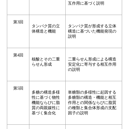
互作用に基づく説明
第3回
タンパク質の立
タンパク質が形成する立体
体構造と機能
構造に基づいた機能発現の
説明
第4回
核酸とその二重
二重らせん形成による構造
らせん形成
安定化に寄与する相互作用
の説明
第5回
多糖の構造多様
単糖類の多様性に起因する
性に基づく物性
多糖類の構造・機能と相互
機能ならびに脂
作用との関係ならびに脂質
質の両親媒性に
の種類と集合体形成の支配
基づく集合化
因子の説明