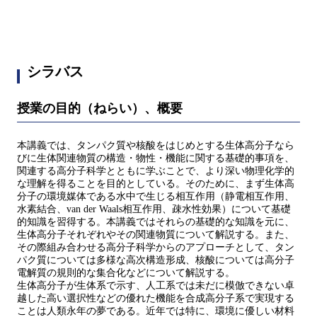
シラバス
授業の目的（ねらい）、概要
本講義では、タンパク質や核酸をはじめとする生体高分子なら
びに生体関連物質の構造・物性・機能に関する基礎的事項を、
関連する高分子科学とともに学ぶことで、より深い物理化学的
な理解を得ることを目的としている。そのために、まず生体高
分子の環境媒体である水中で生じる相互作用（静電相互作用、
水素結合、van der Waals相互作用、疎水性効果）について基礎
的知識を習得する。本講義ではそれらの基礎的な知識を元に、
生体高分子それぞれやその関連物質について解説する。また、
その際組み合わせる高分子科学からのアプローチとして、タン
パク質については多様な高次構造形成、核酸については高分子
電解質の規則的な集合化などについて解説する。
生体高分子が生体系で示す、人工系では未だに模倣できない卓
越した高い選択性などの優れた機能を合成高分子系で実現する
ことは人類永年の夢である。近年では特に、環境に優しい材料