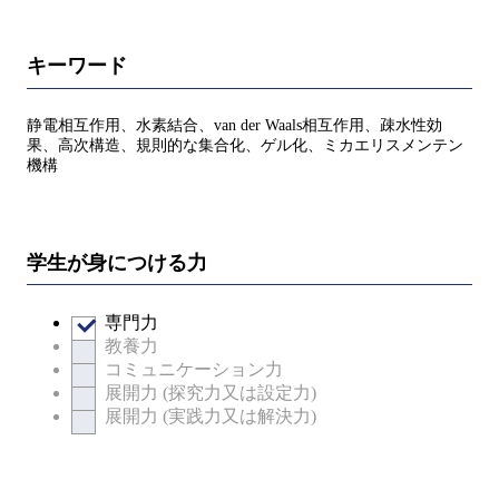
キーワード
静電相互作用、水素結合、van der Waals相互作用、疎水性効
果、高次構造、規則的な集合化、ゲル化、ミカエリスメンテン
機構
学生が身につける力
専門力
教養力
コミュニケーション力
展開力 (探究力又は設定力)
展開力 (実践力又は解決力)