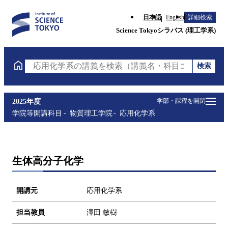
日本語
English
詳細検索
Science Tokyoシラバス (理工学系)
検索
応用化学系の講義を検索（講義名・科目コード・担当
学部・課程を開閉
2025年度
学院等開講科目
物質理工学院
応用化学系
生体高分子化学
開講元
応用化学系
担当教員
澤田 敏樹