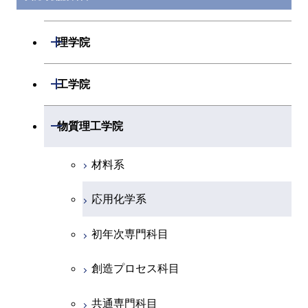
開閉
理学院
数学系
開閉
工学院
物理学系
機械系
開閉
物質理工学院
化学系
システム制御系
材料系
地球惑星科学系
電気電子系
応用化学系
初年次専門科目
情報通信系
初年次専門科目
創造プロセス科目
経営工学系
創造プロセス科目
共通専門科目
初年次専門科目
共通専門科目