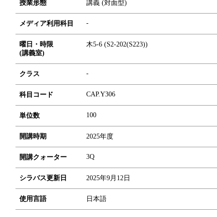
授業形態
講義 (対面型)
-
メディア利用科目
曜日・時限
木5-6 (S2-202(S223))
(講義室)
-
クラス
CAP.Y306
科目コード
1
0
0
単位数
開講時期
2025年度
3Q
開講クォーター
シラバス更新日
2025年9月12日
使用言語
日本語