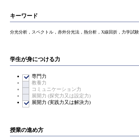
キーワード
分光分析，スペクトル，赤外分光法，熱分析，X線回折，力学試
学生が身につける力
専門力
教養力
コミュニケーション力
展開力 (探究力又は設定力)
展開力 (実践力又は解決力)
授業の進め方