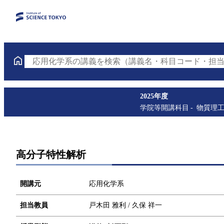
応用化学系の講義を検索（講義名・科目コード・担当
2025年度
学院等開講科目
物質理
高分子特性解析
開講元
応用化学系
担当教員
戸木田 雅利 / 久保 祥一