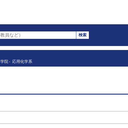
検索
教員など）
工学院
応用化学系