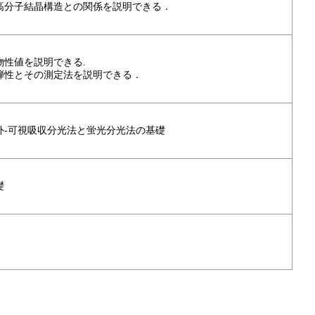
高分子結晶構造との関係を説明できる．
性値を説明できる.
弾性とその測定法を説明できる．
外-可視吸収分光法と蛍光分光法の基礎
礎