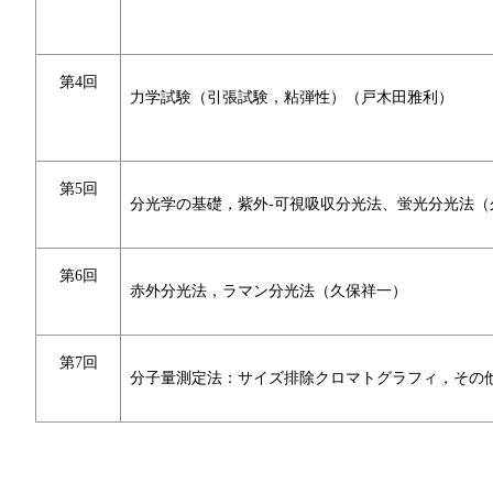
第4回
力学試験（引張試験，粘弾性）（戸木田雅利）
第5回
分光学の基礎，紫外-可視吸収分光法、蛍光分光法（
第6回
赤外分光法，ラマン分光法（久保祥一）
第7回
分子量測定法：サイズ排除クロマトグラフィ，その