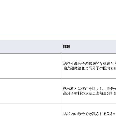
。
課題
結晶性高分子の階層的な構造と
偏光顕微鏡像と高分子の配向と
熱分析とは何かを説明し，高分
高分子材料の示差走査熱量分析(
結晶内の原子で散乱されるX線の