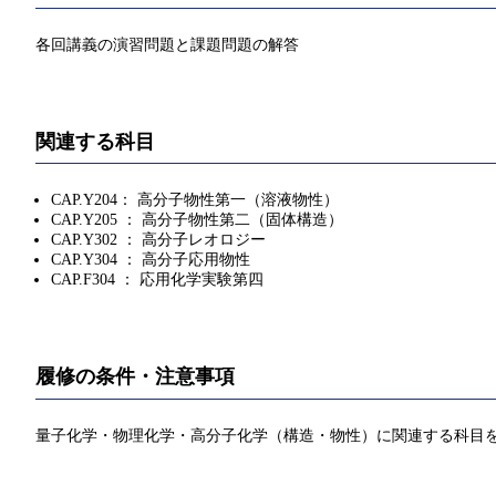
各回講義の演習問題と課題問題の解答
関連する科目
CAP.Y204： 高分子物性第一（溶液物性）
CAP.Y205 ： 高分子物性第二（固体構造）
CAP.Y302 ： 高分子レオロジー
CAP.Y304 ： 高分子応用物性
CAP.F304 ： 応用化学実験第四
履修の条件・注意事項
量子化学・物理化学・高分子化学（構造・物性）に関連する科目