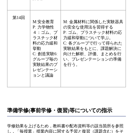
第14回
M:安全教育
M: 金属材料に関係した実験器具
P: 力学物性
の安全な使用法を習得する
４：ゴム、プ
P: ゴム、プラスチック材料の応
ラスチック材
力緩和挙動について学ぶ。
料の応力緩和
C: 各グループで行って得られた
挙動
実験結果をもとに、課題解決に
C: 創造実験6:
向けた解析、評価、まとめを行
グループ毎の
い、プレゼンテーションの準備
実験結果のプ
を行う。
レゼンテーシ
ョンと議論
準備学修(事前学修・復習)等についての指示
学修効果を上げるため，教科書や配布資料等の該当箇所を参照
し，「毎授業」授業内容に関する予習と復習（課題含む）をそ