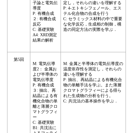
子論と電気伝
定し，それらの違いを理解する
導度
P: 4-エトキシフェノール、エス
P: 有機合成
テル化合物の合成を行う
２: 有機合成
C: セラミックス材料の中で重要
反応
な化学反応，生成相の制御，構
C: 基礎実験
造の同定方法の実際を学ぶ．
A4: XRD測定
結果の解析
第5回
M: 電気伝導
M: 金属と半導体の電気伝導度の
度2： 金属お
温度依存性を測定し，それらの
よび半導体の
違いを理解する
電気伝導度
P: 抽出、再結晶による有機化合
P: 有機合成
物の単離手法を学ぶ。また薄層
３: 抽出、再
クロマトグラフィーによる得ら
結晶による有
れた生成物の分析を行う。
機化合物の単
C: 共沈法の基本操作を学ぶ．
離と薄層クロ
マトグラフィ
ー
C: 基礎実験
B1: 共沈法に