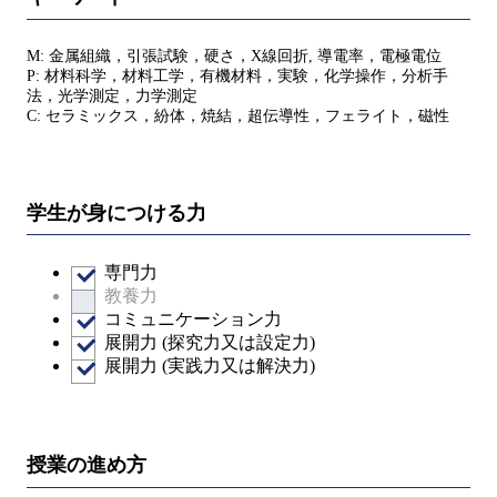
M: 金属組織，引張試験，硬さ，X線回折, 導電率，電極電位
P: 材料科学，材料工学，有機材料，実験，化学操作，分析手
法，光学測定，力学測定
C: セラミックス，紛体，焼結，超伝導性，フェライト，磁性
学生が身につける力
専門力
教養力
コミュニケーション力
展開力 (探究力又は設定力)
展開力 (実践力又は解決力)
授業の進め方