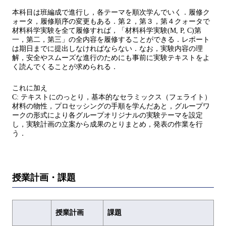
本科目は班編成で進行し，各テーマを順次学んでいく．履修ク
ォータ，履修順序の変更もある．第２，第３，第４クォータで
材料科学実験を全て履修すれば，「材料科学実験(M, P, C)第
一，第二，第三」の全内容を履修することができる．レポート
は期日までに提出しなければならない．なお，実験内容の理
解，安全やスムーズな進行のためにも事前に実験テキストをよ
く読んでくることが求められる．
これに加え
C: テキストにのっとり，基本的なセラミックス（フェライト）
材料の物性，プロセッシングの手順を学んだあと，グループワ
ークの形式により各グループオリジナルの実験テーマを設定
し，実験計画の立案から成果のとりまとめ，発表の作業を行
う．
授業計画・課題
授業計画
課題