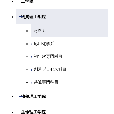
工学院
物理学系
機械系
開閉
物質理工学院
化学系
システム制御系
材料系
地球惑星科学系
電気電子系
応用化学系
初年次専門科目
情報通信系
初年次専門科目
創造プロセス科目
経営工学系
創造プロセス科目
共通専門科目
初年次専門科目
共通専門科目
創造プロセス科目
開閉
情報理工学院
共通専門科目
数理・計算科学系
開閉
生命理工学院