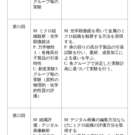
グループ毎の
実験
第11回
M: ミクロ組
M: 光学顕微鏡を用いて金属のミ
織観察：光学
クロ組織を観察する方法を習得
顕微鏡法
する。
P: 力学物性
P: 身の回りの高分子製品の引張
１：各種高分
試験を行い、素材、成形加工に
子製品の引張
よる違いを学ぶ。
特性
C: 各グループで決定した実験計
C: 創造実験3:
画に基づいて実験を行う。
グループ毎の
実験（原料の
物理的・化学
的性質の評
価）
第12回
M: 組織評
M: デジタル画像の編集方法なら
価：デジタル
びにミクロ組織の評価方法を取
画像解析
得する