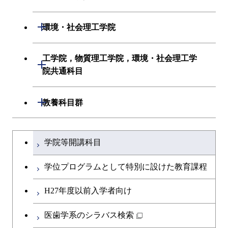
情報工学系
生命理工学系
開閉
環境・社会理工学院
初年次専門科目
初年次専門科目
建築学系
工学院，物質理工学院，環境・社会理工学
開閉
創造プロセス科目
院共通科目
創造プロセス科目
土木・環境工学系
共通専門科目
工学院，物質理工学院，環境・社会
開閉
共通専門科目
教養科目群
融合理工学系
理工学院共通科目
文系教養科目
学士課程を切り替える
初年次専門科目
学院等開講科目
英語科目
創造プロセス科目
学位プログラムとして特別に設けた教育課程
第二外国語科目
共通専門科目
H27年度以前入学者向け
日本語・日本文化科目
医歯学系のシラバス検索