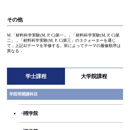
その他
M:「材料科学実験(M, P, C)第一」，「材料科学実験(M, P, C)第
二」，「材料科学実験(M, P, C)第三」の３クォーターを通じ
て，上記42テーマを学修する。班によってテーマの履修順序は
異なる．
学士課程
大学院課程
学院等開講科目
開閉
理学院
数学系
開閉