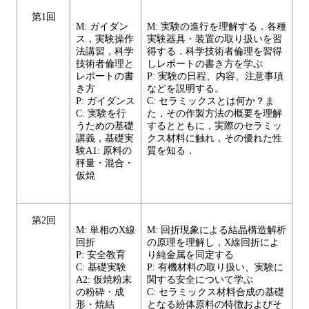
第1回
M: ガイダン
M: 実験の進行を理解する．各種
ス，実験操作
実験器具・装置の取り扱いを習
法講習，科学
得する．科学技術者倫理を習得
技術者倫理と
しレポートの書き方を学ぶ
レポートの書
P: 実験の日程、内容、注意事項
き方
などを説明する。
P: ガイダンス
C: セラミックスとは何か？ま
C: 実験を行
た，その作製方法の概要を理解
うための基礎
するとともに，実際のセラミッ
講義，基礎実
クス材料に触れ，その優れた性
験A1: 原料の
質を知る．
秤量・混合・
仮焼
第2回
M: 単相のX線
M: 回折現象による結晶構造解析
回折
の原理を理解し，X線回折によ
P: 安全教育
り純金属を同定する
C: 基礎実験
P: 有機材料の取り扱い、実験に
A2: 仮焼粉末
関する安全について学ぶ
の粉砕・成
C: セラミックス材料合成の基礎
形・焼結
となる紛体原料の特徴およびそ