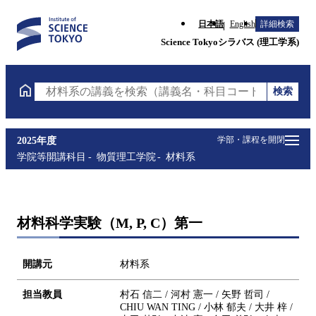
日本語
English
詳細検索
Science Tokyoシラバス (理工学系)
検索
材料系の講義を検索（講義名・科目コード・担当教員
学部・課程を開閉
2025年度
学院等開講科目
物質理工学院
材料系
材料科学実験（M, P, C）第一
開講元
材料系
担当教員
村石 信二 / 河村 憲一 / 矢野 哲司 /
CHIU WAN TING / 小林 郁夫 / 大井 梓 /