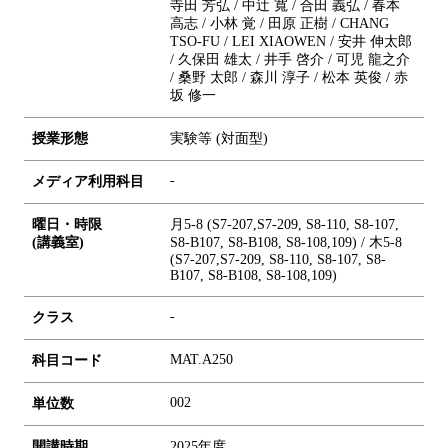
寺田 芳弘 / 中辻 寬 / 合田 義弘 / 春本
高志 / 小林 覚 / 田原 正樹 / CHANG
TSO-FU / LEI XIAOWEN / 安井 伸太郎
/ 久保田 雄太 / 井手 啓介 / 可児 龍之介
/ 桑野 太郎 / 森川 淳子 / 松本 英俊 / 赤
坂 修一
授業形態
実験等 (対面型)
-
メディア利用科目
曜日・時限
月5-8 (S7-207,S7-209, S8-110, S8-107,
(講義室)
S8-B107, S8-B108, S8-108,109) / 木5-8
(S7-207,S7-209, S8-110, S8-107, S8-
B107, S8-B108, S8-108,109)
-
クラス
MAT.A250
科目コード
0
0
2
単位数
開講時期
2025年度