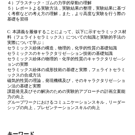
４）プラスチック・ゴムの力学的挙動の理解
５）レポートよる実験方法，実験結果の整理，実験結果に基づ
く考察などの考え方の理解，また，より高度な実験を行う際の
基礎を習得
C: 本講義を履修することによって、以下に示すセラミックス材
料（フェライトセラミックス）についての知識と実験的手法の
実際について学ぶ；
セラミックス紛体の構造，物理的，化学的性質の基礎知識
セラミックスのキャラクタリゼ―ション技術の基礎知識
セラミックス紛体の物理的・化学的性質のキャラクタリゼ―シ
ョンの実際
セラミックス紛体の成形技術の基礎と実際，フェライトセラミ
ックスの合成方法
磁気的性質の理論，発現機構及び，そのキャラクタリゼ―ショ
ン法の基礎と実際
課題発見及びその解決のための実験的アプローチの計画立案能
力の向上
グループワークにおけるコミュニケーションスキル，リーダー
シップの向上，プレゼンテーションスキルの向上
キーワード