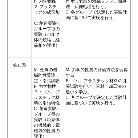
P: 力学物性
P: ポリ乳酸の溶融プレス、熱処
２:プラスチ
理、延伸処理を行う。
ックの成形加
C: 各グループで決定した実験計
工
画に基づいて実験を行う。
C: 創造実験4:
グループ毎の
実験（バルク
体の焼結，結
晶相の評価）
第13回
M: 金属の機
M: 力学的性質の評価方法を習得
械的性質測
する
定：引張試験
P: ゴム、プラスチック材料の引
P: 力学物性
張試験を行い、素材、加工法の
３：ゴム、プ
違いを学ぶ。
ラスチック材
C: 各グループで決定した実験計
料の引張特性
画に基づいて実験を行う。
C: 創造実験5:
グループ毎の
実験（焼結体
の機械的，電
磁気的性質の
評価）