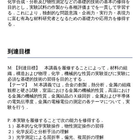
化学合成・分析及び物性測定などの基礎的技術の基本の修得を
目的とし，実験試料の作製から各種評価までを一貫して学習す
る．これにより，独創的な問題意識・企画力・実行力・表現力
に富む有為な材料研究者となるための基礎力や応用力を修得す
る．
到達目標
M: 【到達目標】 本講義を履修することによって，材料の組
織，構造および物理，化学，機械的な性質の実験並びに実験に
必須な基礎的技術の習得を目的とする．
【テーマ】 M:本講義では，合金の創製，熱分析，金属の組織
観察と硬さ試験，室温における金属の機械的性質，高温におけ
る金属の機械的性質，金属結晶のＸ線回折，金属および半導体
の電気伝導度，金属の電極電位の測定の各テーマについて，実
験を行う．
P: 本実験を履修することで次の能力を修得する．
１）基本的な化学実験操作，物性測定操作の習得
２）化学反応と分析手法の理解
３）光学測定による屈折率，偏光、複屈折の理解