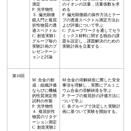
測定
のイオンの活量，活量係数を求
P: 光学物性
める
３: 偏光顕微
P: 偏光顕微鏡の操作方法とテー
鏡入門と複屈
プの透過スペクトル測定方法お
折性物質の透
よび評価について学ぶ
過スペクトル
C: グループワークを通してセラ
C: 創造実験1:
ミックス材料に関する独自の課
グループ毎の
題を設定し，課題解決のための
実験計画のプ
実験計画を立案する．
レゼンテーシ
ョンと討論
第10回
M: 合金の創
M:合金の溶解鋳造に際した安全
成：組織評価
事項を理解し，実際にアルミニ
ならびに機械
ウム合金の溶解鋳造を学ぶ
的性質測定用
P: テープの複屈折の評価方法に
試料の作製
ついて学ぶ
P: 光学物性
C: 各グループで決定した実験計
４: 複屈折性
画に基づいて実験を開始する。
物質のリタデ
ーション測定
C: 創造実験2: