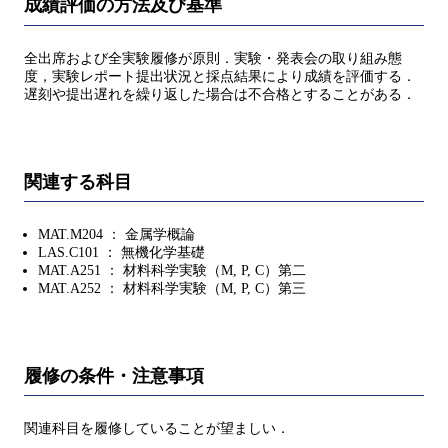
成績評価の方法及び基準
全出席および全実験履修が原則．実験・発表会の取り組み態
度，実験レポート提出状況と採点結果により成績を評価する．
遅刻や提出遅れを繰り返した場合は不合格とすることがある．
関連する科目
MAT.M204 ： 金属学概論
LAS.C101 ： 無機化学基礎
MAT.A251 ： 材料科学実験（M, P, C）第二
MAT.A252 ： 材料科学実験（M, P, C）第三
履修の条件・注意事項
関連科目を履修していることが望ましい．