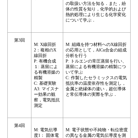
の取扱い方法を知る．また，紛
体の性質を知り，化学的および
熱的処理により生じる化学変化
について学ぶ．
第3回
M: X線回折
M: 組織を持つ材料へのX線回折
2：複相のX
の応用として，AlCu合金の組成
線回折
分析を行う
P: 有機合成
P: トルエンの常圧蒸留を行い、
１: 蒸留によ
蒸留による有機溶媒の精製につ
る有機溶媒の
いて学ぶ
精製
C: 作製したセラミックスの電気
C: 基礎実験
抵抗率の温度依存性を測定し，
A3: マイスナ
金属と絶縁体の違い，超伝導体
ー効果の観
と常伝導体の実際を学ぶ．
察，電気抵抗
測定
第4回
M: 電気伝導
M: 電子状態や不純物・転位密度
度1： 固体電
の異なる金属の電気伝導度を測