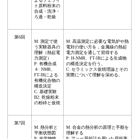
よるフェライ
ト原料粉末の
合成・洗浄・
ろ過・乾燥
第6回
M: 測定で使
M: 高温測定に必要な電気炉や熱
う実験器具の
電対の使い方を，金属線の熱起
理解（熱起電
電力測定を通して習得する
力測定）
P: H-NMR、FT-IRによる生成物
P: 有機合成
の構造決定を行う。
４: NMR、
C: セラミックス仮焼理論とその
FT-IRによる
実際について理解を深める。
有機化合物の
構造決定
C: 基礎実験
B2: 乾燥粉末
の粉砕と仮焼
第7回
M: 熱分析と
M: 合金の熱分析の原理と手順を
平衡状態図
理解する
P: 光学物性
P: アッべ屈折計を用いた屈折率