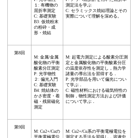
１: 有機物の
測定法を学ぶ
屈折率測定
C: セラミックス焼結理論とその
C: 基礎実験
実際について理解を深める。
B3: 仮焼粉末
の粉砕・成
形・焼結
第8回
M: 金属/金属
M: 起電力測定による酸素分圧測
酸化物の平衡
定と金属酸化物の平衡酸素分圧
酸素分圧測定
の温度依存性を測定し，熱力学
P: 光学物性
諸量の導出法を習得する．
２: 偏光⼊⾨
P: 光学部品を用いて偏光につい
C: 基礎実験
て学ぶ．
B4: 焼結体の
C: 磁性材料における磁気特性の
かさ密度・着
制御，物性測定方法および評価
磁・残留磁化
について学ぶ．
測定
第9回
M: Cu2+/Cuの
M: Cu2+/Cu系の平衡電極電位を
平衡電極電位
測定する手法を習得し，溶液中