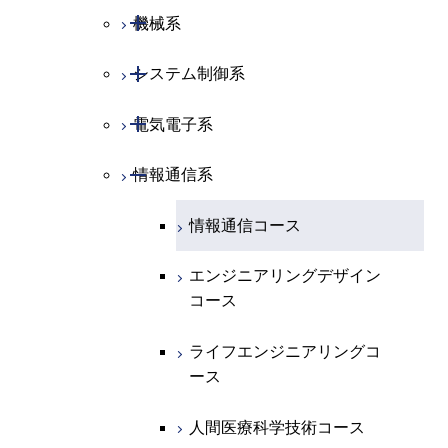
開閉
物理学系
数学コース
開閉
機械系
開閉
化学系
物理学コース
開閉
システム制御系
機械コース
開閉
地球惑星科学系
物質・情報卓越コース
化学コース
開閉
電気電子系
エネルギーコース
システム制御コース
専門科目
エネルギーコース
地球惑星科学コース
開閉
情報通信系
エネルギー・情報コース
エンジニアリングデザイン
電気電子コース
コース
エネルギー・情報コース
地球生命コース
エンジニアリングデザイン
エネルギーコース
情報通信コース
コース
人間医療科学技術コース
物質・情報卓越コース
エネルギー・情報コース
エンジニアリングデザイン
ライフエンジニアリングコ
コース
ース
ライフエンジニアリングコ
ース
ライフエンジニアリングコ
原子核工学コース
ース
原子核工学コース
人間医療科学技術コース
人間医療科学技術コース