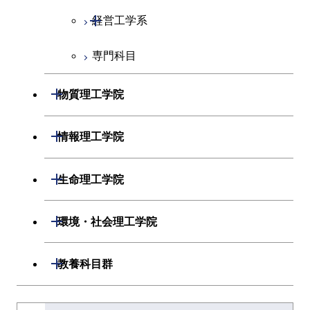
人間医療科学技術コース
開閉
経営工学系
物質・情報卓越コース
専門科目
経営工学コース
エンジニアリングデザイン
開閉
物質理工学院
コース
開閉
材料系
開閉
情報理工学院
開閉
応用化学系
材料コース
開閉
数理・計算科学系
開閉
生命理工学院
専門科目
エネルギーコース
応用化学コース
開閉
情報工学系
数理・計算科学コース
開閉
生命理工学系
開閉
環境・社会理工学院
エネルギー・情報コース
エネルギーコース
専門科目
知能情報コース
情報工学コース
専門科目
生命理工学コース
開閉
建築学系
開閉
教養科目群
ライフエンジニアリングコ
エネルギー・情報コース
研究関連科目
ライフエンジニアリングコ
ライフエンジニアリングコ
ース
開閉
土木・環境工学系
建築学コース
ース
文系教養科目
大学院課程を切り替える
ース
ライフエンジニアリングコ