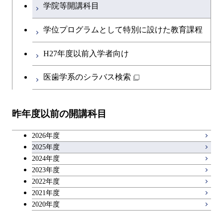
学院等開講科目
原子核工学コース
ース
開閉
融合理工学系
エンジニアリングデザイン
土木工学コース
知能情報コース
英語科目
地球生命コース
コース
学位プログラムとして特別に設けた教育課程
人間医療科学技術コース
原子核工学コース
開閉
社会・人間科学系
エンジニアリングデザイン
地球環境共創コース
エネルギー・情報コース
第二外国語科目
人間医療科学技術コース
都市・環境学コース
コース
H27年度以前入学者向け
物質・情報卓越コース
地球生命コース
開閉
イノベーション科学系
エネルギーコース
社会・人間科学コース
人間医療科学技術コース
日本語・日本文化科目
物質・情報卓越コース
医歯学系のシラバス検索
都市・環境学コース
人間医療科学技術コース
開閉
技術経営専門職学位課程
エネルギー・情報コース
イノベーション科学コース
物質・情報卓越コース
教職科目
物質・情報卓越コース
昨年度以前の開講科目
専門科目
エンジニアリングデザイン
人間医療科学技術コース
技術経営専門職学位課程
キャリア科目
コース
2026年度
アントレプレナーシップ科目
2025年度
原子核工学コース
2024年度
2023年度
広域教養科目
物質・情報卓越コース
2022年度
2021年度
2020年度