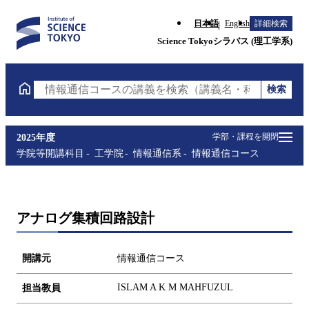
日本語
English
詳細検索
Science Tokyoシラバス (理工学系)
検索
情報通信コースの講義を検索（講義名・科目コード・
学部・課程を開閉
2025年度
学院等開講科目
工学院
情報通信系
情報通信コース
アナログ集積回路設計
開講元
情報通信コース
ISLAM A K M MAHFUZUL
担当教員