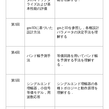
ライズおよび基
本性能の評価
第3回
gm/IDに基づいた
gmとIDを参照し，各種設計
設計方法
パラメータの決定手法を理
解する
第4回
バンド幅予測手
等価回路を用いてバンド幅
法
を予測する手法を理解す
る．
第5回
シングルエンド
シングルエンド増幅器の各
増幅器，小信号
種トポロジーと動作原理を
等価モデル，周
理解する．
波数応答