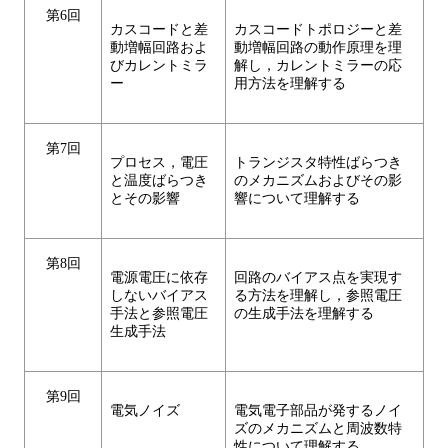
第6回
カスコードと差
カスコードトポロジーと差
動増幅回路およ
動増幅回路の動作原理を理
びカレントミラ
解し，カレントミラーの応
ー
用方法を理解する
第7回
プロセス，電圧
トランジスタ特性ばらつき
と温度ばらつき
のメカニズムおよびその影
とその影響
響について理解する
第8回
電源電圧に依存
回路のバイアス点を実現す
しないバイアス
る方法を理解し，参照電圧
手法と参照電圧
の生成手法を理解する
生成手法
第9回
電気ノイズ
電気電子部品が発するノイ
ズのメカニズムと周波数特
性について理解する