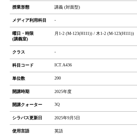
授業形態
講義 (対面型)
-
メディア利用科目
曜日・時限
月1-2 (M-123(H111)) / 木1-2 (M-123(H111))
(講義室)
-
クラス
ICT.A436
科目コード
2
0
0
単位数
開講時期
2025年度
3Q
開講クォーター
シラバス更新日
2025年9月5日
使用言語
英語