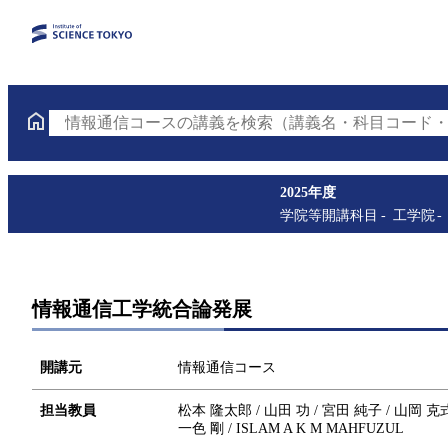
情報通信コースの講義を検索（講義名・科目コード・
2025年度
学院等開講科目
工学院
情報通信工学統合論発展
開講元
情報通信コース
担当教員
松本 隆太郎 / 山田 功 / 宮田 純子 / 山岡 克式 /
一色 剛 / ISLAM A K M MAHFUZUL