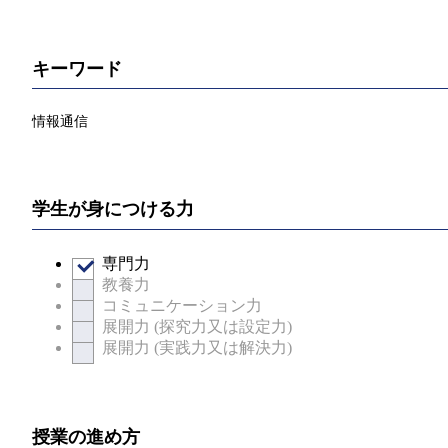
キーワード
情報通信
学生が身につける力
専門力
教養力
コミュニケーション力
展開力 (探究力又は設定力)
展開力 (実践力又は解決力)
授業の進め方