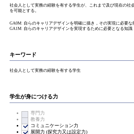
社会人として実務の経験を有する学生が、これまで及び現在の社会
を可能とする。
GA0M: 自らのキャリアデザインを明確に描き，その実現に必要
GA1M: 自らのキャリアデザインを実現するために必要となる知
キーワード
社会人として実務の経験を有する学生
学生が身につける力
専門力
教養力
コミュニケーション力
展開力 (探究力又は設定力)