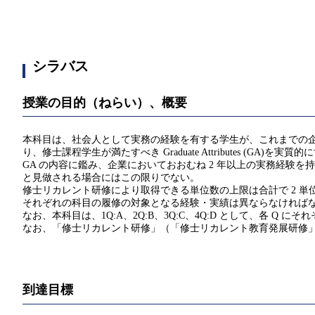
シラバス
授業の目的（ねらい）、概要
本科目は、社会人として実務の経験を有する学生が、これまでの
り、修士課程学生が満たすべき Graduate Attributes (
GA の内容に鑑み、企業においておおむね 2 年以上の実務経験
と見做される場合にはこの限りでない。
修士リカレント研修により取得できる単位数の上限は合計で 2 単位
それぞれの科目の履修の対象となる経験・実績は異ならなければ
なお、本科目は、1Q:A、2Q:B、3Q:C、4Q:D として、各 Q にそれ
なお、「修士リカレント研修」（「修士リカレント教育発展研修」
到達目標