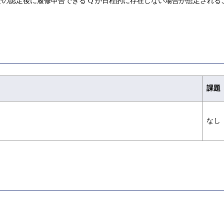
の認定後に履修申告できる Q が日程的に存在しない場合が想定され
課題
なし