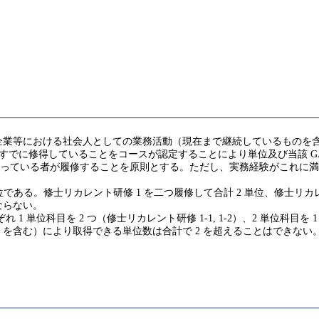
企業等における社会人としての業務活動（現在まで継続しているものを
GA)を実質的にすでに修得していることをコースが認定することにより単位及び当該 
を持っている者が履修することを原則とする。ただし、実務経験がこれに満
である。修士リカレント研修 1 を二つ履修して合計 2 単位、修士リカレ
ならない。
ぞれ 1 単位科目を 2 つ（修士リカレント研修 1-1, 1-2）、2 単位科目を
を含む）により取得できる単位数は合計で 2 を超えることはできない