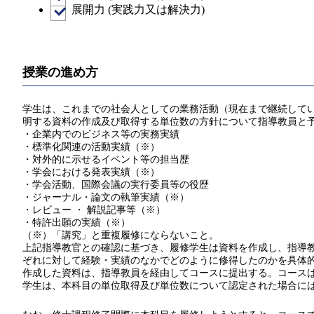
展開力 (実践力又は解決力)
授業の進め方
学生は、これまでの社会人としての業務活動（現在まで継続している
明する資料の作成及び取得する単位数の方針について指導教員と
・企業内でのビジネス等の実務実績
・標準化関連の活動実績（※）
・対外的に示せるイベント等の担当歴
・学会における発表実績（※）
・学会活動、国際会議の実行委員等の役歴
・ジャーナル・論文の執筆実績（※）
・レビュー ・ 解説記事等（※）
・特許出願の実績（※）
（※）「講究」と重複履修にならないこと。
上記指導教官との確認に基づき、履修学生は資料を作成し、指導教員
ぞれに対して経験・実績のなかでどのように修得したのかを具体
作成した資料は、指導教員を経由してコースに提出する。コース
学生は、本科目の単位取得及び単位数について認定された場合には