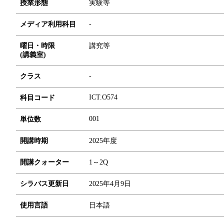
授業形態
実験等
-
メディア利用科目
曜日・時限
講究等
(講義室)
-
クラス
ICT.O574
科目コード
0
0
1
単位数
開講時期
2025年度
開講クォーター
1～2Q
シラバス更新日
2025年4月9日
使用言語
日本語