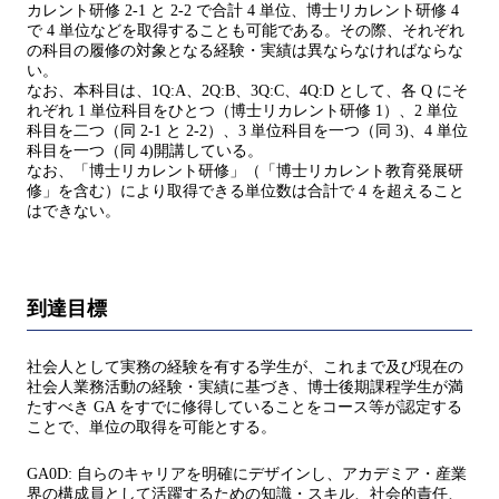
カレント研修 2-1 と 2-2 で合計 4 単位、博士リカレント研修 4
で 4 単位などを取得することも可能である。その際、それぞれ
の科目の履修の対象となる経験・実績は異ならなければならな
い。
なお、本科目は、1Q:A、2Q:B、3Q:C、4Q:D として、各 Q にそ
れぞれ 1 単位科目をひとつ（博士リカレント研修 1）、2 単位
科目を二つ（同 2-1 と 2-2）、3 単位科目を一つ（同 3)、4 単位
科目を一つ（同 4)開講している。
なお、「博士リカレント研修」（「博士リカレント教育発展研
修」を含む）により取得できる単位数は合計で 4 を超えること
はできない。
到達目標
社会人として実務の経験を有する学生が、これまで及び現在の
社会人業務活動の経験・実績に基づき、博士後期課程学生が満
たすべき GA をすでに修得していることをコース等が認定する
ことで、単位の取得を可能とする。
GA0D: 自らのキャリアを明確にデザインし、アカデミア・産業
界の構成員として活躍するための知識・スキル、社会的責任、