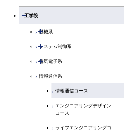
開閉
数学系
開閉
工学院
開閉
物理学系
数学コース
開閉
機械系
開閉
化学系
物理学コース
開閉
システム制御系
機械コース
開閉
地球惑星科学系
物質・情報卓越コース
化学コース
開閉
電気電子系
エネルギーコース
システム制御コース
専門科目
エネルギーコース
地球惑星科学コース
開閉
情報通信系
エネルギー・情報コース
エンジニアリングデザイン
電気電子コース
コース
エネルギー・情報コース
地球生命コース
エンジニアリングデザイン
エネルギーコース
情報通信コース
コース
人間医療科学技術コース
物質・情報卓越コース
エネルギー・情報コース
エンジニアリングデザイン
ライフエンジニアリングコ
コース
ース
ライフエンジニアリングコ
ース
ライフエンジニアリングコ