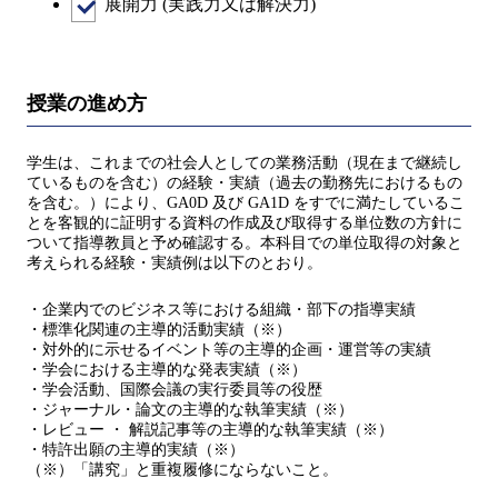
展開力 (実践力又は解決力)
授業の進め方
学生は、これまでの社会人としての業務活動（現在まで継続し
ているものを含む）の経験・実績（過去の勤務先におけるもの
を含む。）により、GA0D 及び GA1D をすでに満たしているこ
とを客観的に証明する資料の作成及び取得する単位数の方針に
ついて指導教員と予め確認する。本科目での単位取得の対象と
考えられる経験・実績例は以下のとおり。
・企業内でのビジネス等における組織・部下の指導実績
・標準化関連の主導的活動実績（※）
・対外的に示せるイベント等の主導的企画・運営等の実績
・学会における主導的な発表実績（※）
・学会活動、国際会議の実行委員等の役歴
・ジャーナル・論文の主導的な執筆実績（※）
・レビュー ・ 解説記事等の主導的な執筆実績（※）
・特許出願の主導的実績（※）
（※）「講究」と重複履修にならないこと。