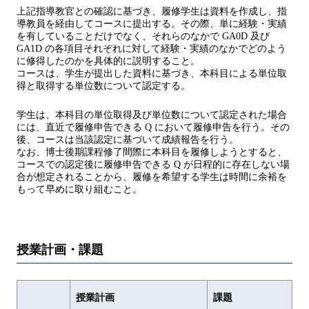
上記指導教官との確認に基づき、履修学生は資料を作成し、指
導教員を経由してコースに提出する。その際、単に経験・実績
を有していることだけでなく、それらのなかで GA0D 及び
GA1D の各項目それぞれに対して経験・実績のなかでどのよう
に修得したのかを具体的に説明すること。
コースは、学生が提出した資料に基づき、本科目による単位取
得と取得する単位数について認定する。
学生は、本科目の単位取得及び単位数について認定された場合
には、直近で履修申告できる Q において履修申告を行う。その
後、コースは当該認定に基づいて成績報告を行う。
なお、博士後期課程修了間際に本科目を履修しようとすると、
コースでの認定後に履修申告できる Q が日程的に存在しない場
合が想定されることから、履修を希望する学生は時間に余裕を
もって早めに取り組むこと。
授業計画・課題
授業計画
課題