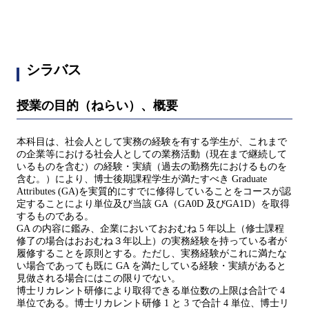
シラバス
授業の目的（ねらい）、概要
本科目は、社会人として実務の経験を有する学生が、これまで
の企業等における社会人としての業務活動（現在まで継続して
いるものを含む）の経験・実績（過去の勤務先におけるものを
含む。）により、博士後期課程学生が満たすべき Graduate
Attributes (GA)を実質的にすでに修得していることをコースが認
定することにより単位及び当該 GA（GA0D 及びGA1D）を取得
するものである。
GA の内容に鑑み、企業においておおむね 5 年以上（修士課程
修了の場合はおおむね３年以上）の実務経験を持っている者が
履修することを原則とする。ただし、実務経験がこれに満たな
い場合であっても既に GA を満たしている経験・実績があると
見做される場合にはこの限りでない。
博士リカレント研修により取得できる単位数の上限は合計で 4
単位である。博士リカレント研修 1 と 3 で合計 4 単位、博士リ