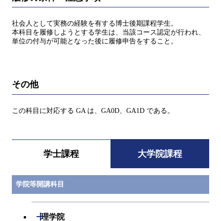
社会人として実務の経験を有する博士後期課程学生。
本科目を履修しようとする学生は、当該コース認定が行われ、
単位の付与が可能となった後に履修申告をすること。
その他
この科目に対応する GA は、GA0D、GA1D である。
学士課程
大学院課程
学院等開講科目
開閉
理学院