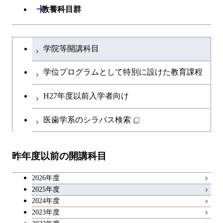
専門科目
生命理工学コース
開閉
建築学系
開閉
教養科目群
ライフエンジニアリングコ
エネルギー・情報コース
研究関連科目
ライフエンジニアリングコ
ライフエンジニアリングコ
ース
開閉
土木・環境工学系
建築学コース
ース
文系教養科目
大学院課程を切り替える
ース
ライフエンジニアリングコ
学院等開講科目
原子核工学コース
ース
開閉
融合理工学系
エンジニアリングデザイン
土木工学コース
知能情報コース
英語科目
地球生命コース
コース
学位プログラムとして特別に設けた教育課程
人間医療科学技術コース
原子核工学コース
開閉
社会・人間科学系
エンジニアリングデザイン
地球環境共創コース
エネルギー・情報コース
第二外国語科目
人間医療科学技術コース
都市・環境学コース
コース
H27年度以前入学者向け
物質・情報卓越コース
地球生命コース
開閉
イノベーション科学系
エネルギーコース
社会・人間科学コース
人間医療科学技術コース
日本語・日本文化科目
物質・情報卓越コース
医歯学系のシラバス検索
都市・環境学コース
人間医療科学技術コース
開閉
技術経営専門職学位課程
エネルギー・情報コース
イノベーション科学コース
物質・情報卓越コース
教職科目
物質・情報卓越コース
昨年度以前の開講科目
専門科目
エンジニアリングデザイン
人間医療科学技術コース
技術経営専門職学位課程
キャリア科目
コース
2026年度
アントレプレナーシップ科目
2025年度
原子核工学コース
2024年度
2023年度
広域教養科目
物質・情報卓越コース