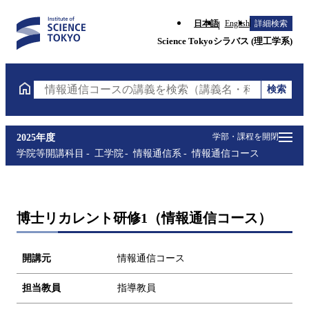
日本語
English
詳細検索
Science Tokyoシラバス (理工学系)
検索
情報通信コースの講義を検索（講義名・科目コード・
学部・課程を開閉
2025年度
学院等開講科目
工学院
情報通信系
情報通信コース
博士リカレント研修1（情報通信コース）
開講元
情報通信コース
担当教員
指導教員