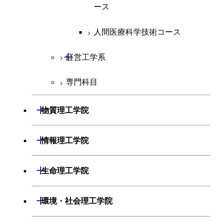
原子核工学コース
ース
原子核工学コース
人間医療科学技術コース
人間医療科学技術コース
人間医療科学技術コース
開閉
経営工学系
物質・情報卓越コース
専門科目
経営工学コース
エンジニアリングデザイン
開閉
物質理工学院
コース
開閉
材料系
開閉
情報理工学院
開閉
応用化学系
材料コース
開閉
数理・計算科学系
開閉
生命理工学院
専門科目
エネルギーコース
応用化学コース
開閉
情報工学系
数理・計算科学コース
開閉
生命理工学系
開閉
環境・社会理工学院
エネルギー・情報コース
エネルギーコース
専門科目
知能情報コース
情報工学コース