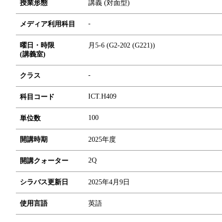
授業形態
講義 (対面型)
-
メディア利用科目
曜日・時限
月5-6 (G2-202 (G221))
(講義室)
-
クラス
ICT.H409
科目コード
1
0
0
単位数
開講時期
2025年度
2Q
開講クォーター
シラバス更新日
2025年4月9日
使用言語
英語