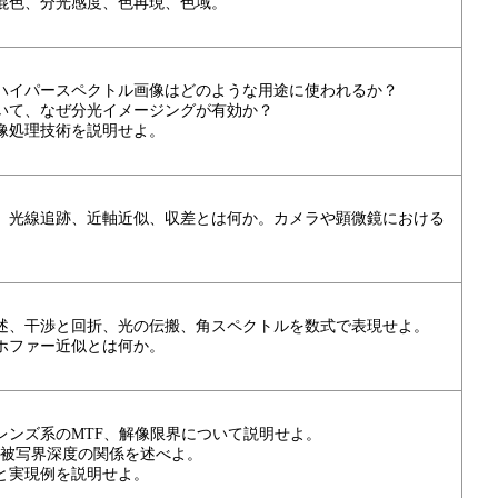
混色、分光感度、色再現、色域。
ハイパースペクトル画像はどのような用途に使われるか？
いて、なぜ分光イメージングが有効か？
像処理技術を説明せよ。
、光線追跡、近軸近似、収差とは何か。カメラや顕微鏡における
述、干渉と回折、光の伝搬、角スペクトルを数式で表現せよ。
ホファー近似とは何か。
レンズ系のMTF、解像限界について説明せよ。
・被写界深度の関係を述べよ。
と実現例を説明せよ。