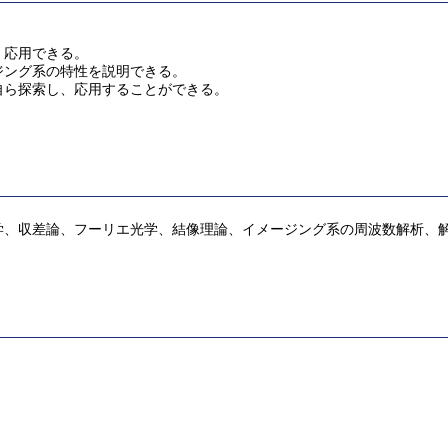
。
、応用できる。
ジング系の特性を説明できる。
自ら探索し、応用することができる。
、収差論、フーリエ光学、結像理論、イメージング系の周波数解析、解