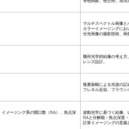
等色関数、色空間、加法
マルチスペクトル画像と
カラーイメージングにお
分光画像の撮影技術、画
幾何光学的結像の考え方
レンズ設計。
複素振幅による光波の記
フレネル近似、フラウン
、イメージング系の開口数（NA）、焦点深
波動光学に基づく結像、
NAと分解能・焦点深度
計算イメージングの意義