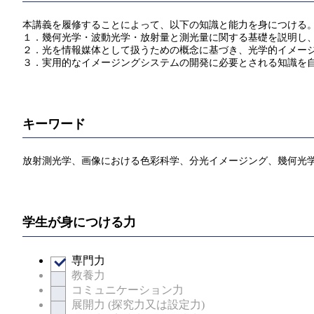
本講義を履修することによって、以下の知識と能力を身につける
１．幾何光学・波動光学・放射量と測光量に関する基礎を説明し
２．光を情報媒体として扱うための概念に基づき、光学的イメー
３．実用的なイメージングシステムの開発に必要とされる知識を
キーワード
放射測光学、画像における色彩科学、分光イメージング、幾何光学
学生が身につける力
専門力
教養力
コミュニケーション力
展開力 (探究力又は設定力)