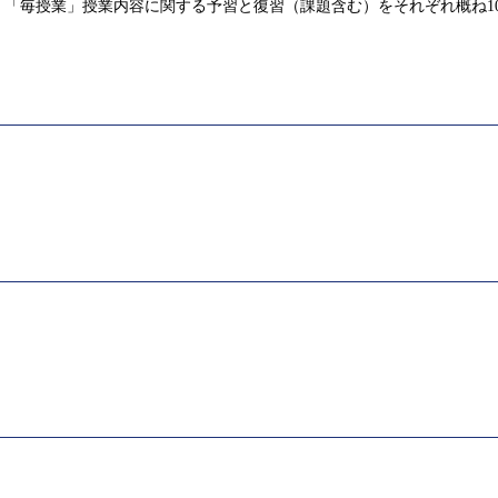
「毎授業」授業内容に関する予習と復習（課題含む）をそれぞれ概ね1