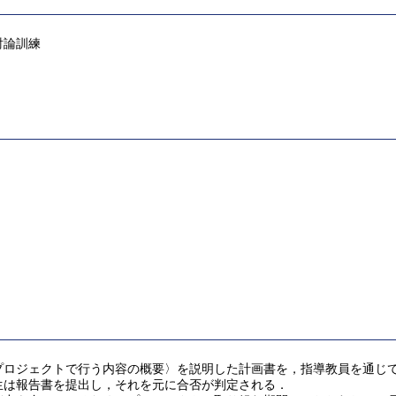
討論訓練
プロジェクトで行う内容の概要〉を説明した計画書を，指導教員を通じ
生は報告書を提出し，それを元に合否が判定される．