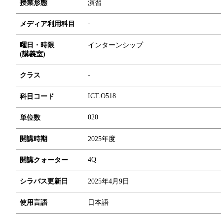
授業形態
演習
-
メディア利用科目
曜日・時限
インターンシップ
(講義室)
-
クラス
ICT.O518
科目コード
0
2
0
単位数
開講時期
2025年度
4Q
開講クォーター
シラバス更新日
2025年4月9日
使用言語
日本語