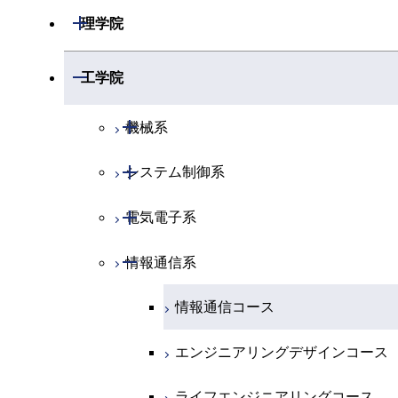
開閉
理学院
開閉
数学系
開閉
工学院
開閉
物理学系
数学コース
開閉
機械系
開閉
化学系
物理学コース
開閉
システム制御系
機械コース
開閉
地球惑星科学系
物質・情報卓越コース
化学コース
開閉
電気電子系
エネルギーコース
システム制御コース
専門科目
エネルギーコース
地球惑星科学コース
開閉
情報通信系
エネルギー・情報コース
エンジニアリングデザインコース
電気電子コース
エネルギー・情報コース
地球生命コース
エンジニアリングデザインコース
人間医療科学技術コース
エネルギーコース
情報通信コース
物質・情報卓越コース
ライフエンジニアリングコース
エネルギー・情報コース
エンジニアリングデザインコース
原子核工学コース
ライフエンジニアリングコース
ライフエンジニアリングコース