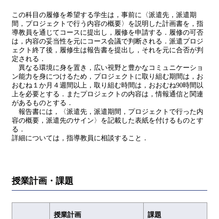
この科目の履修を希望する学生は，事前に〈派遣先，派遣期
間，プロジェクトで行う内容の概要〉を説明した計画書を，指
導教員を通じてコースに提出し，履修を申請する．履修の可否
は，内容の妥当性を元にコース会議で判断される．派遣プロジ
ェクト終了後，履修生は報告書を提出し，それを元に合否が判
定される．
異なる環境に身を置き，広い視野と豊かなコミュニケーショ
ン能力を身につけるため，プロジェクトに取り組む期間は，お
おむね１か月４週間以上，取り組む時間は，おおむね90時間以
上を必要とする．またプロジェクトの内容は，情報通信と関連
があるものとする．
報告書には，〈派遣先，派遣期間，プロジェクトで行った内
容の概要，派遣先のサイン〉を記載した表紙を付けるものとす
る．
詳細については，指導教員に相談すること．
授業計画・課題
授業計画
課題