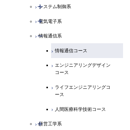
開閉
化学系
物理学コース
開閉
システム制御系
機械コース
開閉
地球惑星科学系
物質・情報卓越コース
化学コース
開閉
電気電子系
エネルギーコース
システム制御コース
専門科目
エネルギーコース
地球惑星科学コース
開閉
情報通信系
エネルギー・情報コース
エンジニアリングデザイン
電気電子コース
コース
エネルギー・情報コース
地球生命コース
エンジニアリングデザイン
エネルギーコース
情報通信コース
コース
人間医療科学技術コース
物質・情報卓越コース
エネルギー・情報コース
エンジニアリングデザイン
ライフエンジニアリングコ
コース
ース
ライフエンジニアリングコ
ース
ライフエンジニアリングコ
原子核工学コース
ース
原子核工学コース
人間医療科学技術コース
人間医療科学技術コース
人間医療科学技術コース
開閉
経営工学系