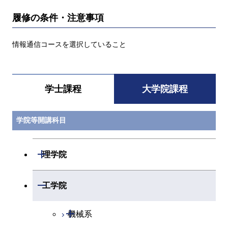
履修の条件・注意事項
情報通信コースを選択していること
学士課程
大学院課程
学院等開講科目
開閉
理学院
開閉
数学系
開閉
工学院
開閉
物理学系
数学コース
開閉
機械系