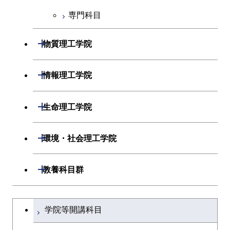
物質・情報卓越コース
専門科目
経営工学コース
エンジニアリングデザイン
開閉
物質理工学院
コース
開閉
材料系
開閉
情報理工学院
開閉
応用化学系
材料コース
開閉
数理・計算科学系
開閉
生命理工学院
専門科目
エネルギーコース
応用化学コース
開閉
情報工学系
数理・計算科学コース
開閉
生命理工学系
開閉
環境・社会理工学院
エネルギー・情報コース
エネルギーコース
専門科目
知能情報コース
情報工学コース
専門科目
生命理工学コース
開閉
建築学系
開閉
教養科目群
ライフエンジニアリングコ
エネルギー・情報コース
研究関連科目
ライフエンジニアリングコ
ライフエンジニアリングコ
ース
開閉
土木・環境工学系
建築学コース
ース
文系教養科目
大学院課程を切り替える
ース
ライフエンジニアリングコ
学院等開講科目
原子核工学コース
ース
開閉
融合理工学系
エンジニアリングデザイン
土木工学コース
知能情報コース
英語科目
地球生命コース