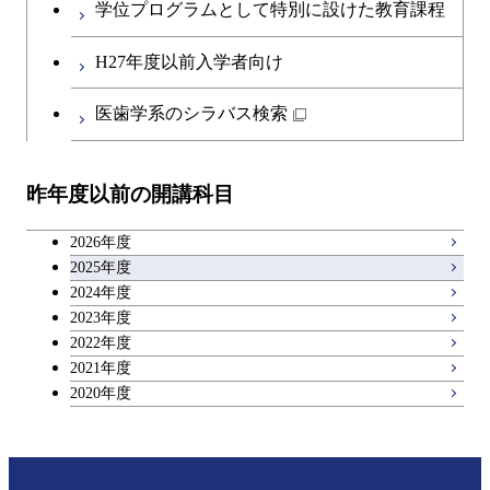
コース
学位プログラムとして特別に設けた教育課程
人間医療科学技術コース
原子核工学コース
開閉
社会・人間科学系
エンジニアリングデザイン
地球環境共創コース
エネルギー・情報コース
第二外国語科目
人間医療科学技術コース
都市・環境学コース
コース
H27年度以前入学者向け
物質・情報卓越コース
地球生命コース
開閉
イノベーション科学系
エネルギーコース
社会・人間科学コース
人間医療科学技術コース
日本語・日本文化科目
物質・情報卓越コース
医歯学系のシラバス検索
都市・環境学コース
人間医療科学技術コース
開閉
技術経営専門職学位課程
エネルギー・情報コース
イノベーション科学コース
物質・情報卓越コース
教職科目
物質・情報卓越コース
昨年度以前の開講科目
専門科目
エンジニアリングデザイン
人間医療科学技術コース
技術経営専門職学位課程
キャリア科目
コース
2026年度
アントレプレナーシップ科目
2025年度
原子核工学コース
2024年度
2023年度
広域教養科目
物質・情報卓越コース
2022年度
2021年度
2020年度