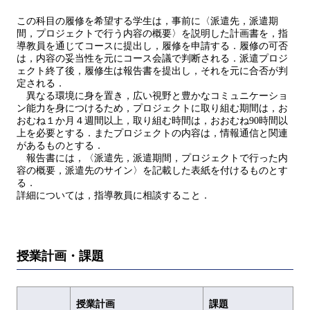
この科目の履修を希望する学生は，事前に〈派遣先，派遣期
間，プロジェクトで行う内容の概要〉を説明した計画書を，指
導教員を通じてコースに提出し，履修を申請する．履修の可否
は，内容の妥当性を元にコース会議で判断される．派遣プロジ
ェクト終了後，履修生は報告書を提出し，それを元に合否が判
定される．
異なる環境に身を置き，広い視野と豊かなコミュニケーショ
ン能力を身につけるため，プロジェクトに取り組む期間は，お
おむね１か月４週間以上，取り組む時間は，おおむね90時間以
上を必要とする．またプロジェクトの内容は，情報通信と関連
があるものとする．
報告書には，〈派遣先，派遣期間，プロジェクトで行った内
容の概要，派遣先のサイン〉を記載した表紙を付けるものとす
る．
詳細については，指導教員に相談すること．
授業計画・課題
授業計画
課題