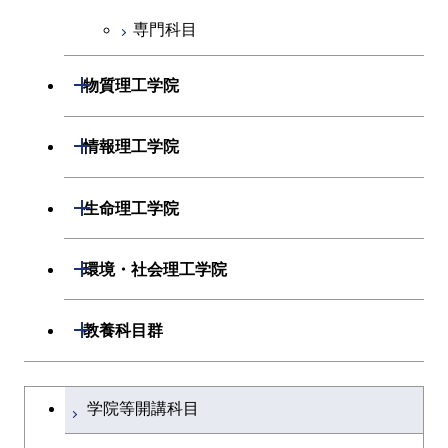
物質・情報卓越コース
専門科目
経営工学コース
エンジニアリングデザイン
開閉
物質理工学院
コース
開閉
材料系
開閉
情報理工学院
開閉
応用化学系
材料コース
開閉
数理・計算科学系
開閉
生命理工学院
専門科目
エネルギーコース
応用化学コース
開閉
情報工学系
数理・計算科学コース
開閉
生命理工学系
開閉
環境・社会理工学院
エネルギー・情報コース
エネルギーコース
専門科目
知能情報コース
情報工学コース
専門科目
生命理工学コース
開閉
建築学系
開閉
教養科目群
ライフエンジニアリングコ
エネルギー・情報コース
研究関連科目
ライフエンジニアリングコ
ライフエンジニアリングコ
ース
開閉
土木・環境工学系
建築学コース
ース
文系教養科目
大学院課程を切り替える
ース
ライフエンジニアリングコ
学院等開講科目
原子核工学コース
ース
開閉
融合理工学系
エンジニアリングデザイン
土木工学コース
知能情報コース
英語科目
地球生命コース