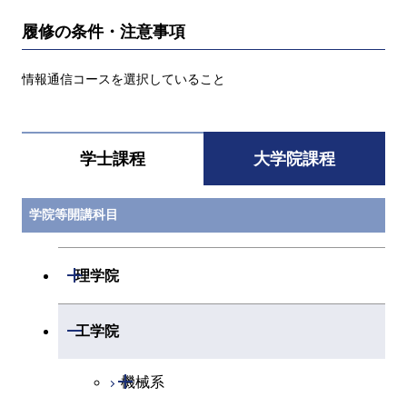
履修の条件・注意事項
情報通信コースを選択していること
学士課程
大学院課程
学院等開講科目
開閉
理学院
開閉
数学系
開閉
工学院
開閉
物理学系
数学コース
開閉
機械系