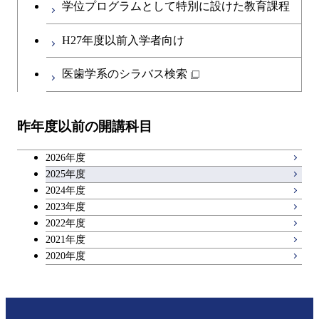
コース
学位プログラムとして特別に設けた教育課程
人間医療科学技術コース
原子核工学コース
開閉
社会・人間科学系
エンジニアリングデザイン
地球環境共創コース
エネルギー・情報コース
第二外国語科目
人間医療科学技術コース
都市・環境学コース
コース
H27年度以前入学者向け
物質・情報卓越コース
地球生命コース
開閉
イノベーション科学系
エネルギーコース
社会・人間科学コース
人間医療科学技術コース
日本語・日本文化科目
物質・情報卓越コース
医歯学系のシラバス検索
都市・環境学コース
人間医療科学技術コース
開閉
技術経営専門職学位課程
エネルギー・情報コース
イノベーション科学コース
物質・情報卓越コース
教職科目
物質・情報卓越コース
昨年度以前の開講科目
専門科目
エンジニアリングデザイン
人間医療科学技術コース
技術経営専門職学位課程
キャリア科目
コース
2026年度
アントレプレナーシップ科目
2025年度
原子核工学コース
2024年度
2023年度
広域教養科目
物質・情報卓越コース
2022年度
2021年度
2020年度