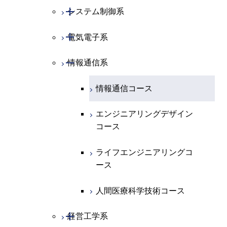
開閉
化学系
物理学コース
開閉
システム制御系
機械コース
開閉
地球惑星科学系
物質・情報卓越コース
化学コース
開閉
電気電子系
エネルギーコース
システム制御コース
専門科目
エネルギーコース
地球惑星科学コース
開閉
情報通信系
エネルギー・情報コース
エンジニアリングデザイン
電気電子コース
コース
エネルギー・情報コース
地球生命コース
エンジニアリングデザイン
エネルギーコース
情報通信コース
コース
人間医療科学技術コース
物質・情報卓越コース
エネルギー・情報コース
エンジニアリングデザイン
ライフエンジニアリングコ
コース
ース
ライフエンジニアリングコ
ース
ライフエンジニアリングコ
原子核工学コース
ース
原子核工学コース
人間医療科学技術コース
人間医療科学技術コース
人間医療科学技術コース
開閉
経営工学系