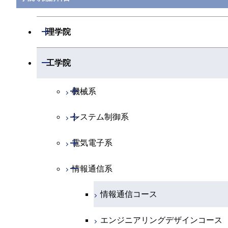
開閉
理学院
開閉
数学系
開閉
工学院
開閉
物理学系
数学コース
開閉
機械系
開閉
化学系
物理学コース
開閉
システム制御系
機械コース
開閉
地球惑星科学系
物質・情報卓越コース
化学コース
開閉
電気電子系
エネルギーコース
システム制御コース
専門科目
エネルギーコース
地球惑星科学コース
開閉
情報通信系
エネルギー・情報コース
エンジニアリングデザインコース
電気電子コース
エネルギー・情報コース
地球生命コース
エンジニアリングデザインコース
人間医療科学技術コース
エネルギーコース
情報通信コース
物質・情報卓越コース
ライフエンジニアリングコース
エネルギー・情報コース
エンジニアリングデザインコース