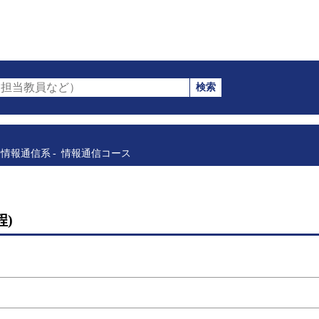
検索
担当教員など）
情報通信系
情報通信コース
)