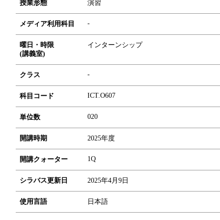
授業形態
演習
-
メディア利用科目
曜日・時限
インターンシップ
(講義室)
-
クラス
ICT.O607
科目コード
0
2
0
単位数
開講時期
2025年度
1Q
開講クォーター
シラバス更新日
2025年4月9日
使用言語
日本語