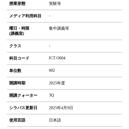
授業形態
実験等
-
メディア利用科目
曜日・時限
集中講義等
(講義室)
-
クラス
ICT.O604
科目コード
0
0
2
単位数
開講時期
2025年度
3Q
開講クォーター
シラバス更新日
2025年4月9日
使用言語
日本語