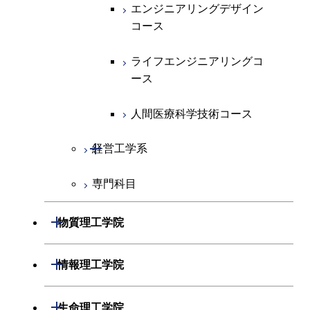
物質・情報卓越コース
エネルギー・情報コース
エンジニアリングデザイン
ライフエンジニアリングコ
コース
ース
ライフエンジニアリングコ
ース
ライフエンジニアリングコ
原子核工学コース
ース
原子核工学コース
人間医療科学技術コース
人間医療科学技術コース
人間医療科学技術コース
開閉
経営工学系
物質・情報卓越コース
専門科目
経営工学コース
エンジニアリングデザイン
開閉
物質理工学院
コース
開閉
材料系
開閉
情報理工学院
開閉
応用化学系
材料コース
開閉
数理・計算科学系
開閉
生命理工学院