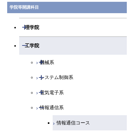
学院等開講科目
開閉
理学院
開閉
数学系
開閉
工学院
開閉
物理学系
数学コース
開閉
機械系
開閉
化学系
物理学コース
開閉
システム制御系
機械コース
開閉
地球惑星科学系
物質・情報卓越コース
化学コース
開閉
電気電子系
エネルギーコース
システム制御コース
専門科目
エネルギーコース
地球惑星科学コース
開閉
情報通信系
エネルギー・情報コース
エンジニアリングデザイン
電気電子コース
コース
エネルギー・情報コース
地球生命コース
エンジニアリングデザイン
エネルギーコース
情報通信コース
コース
人間医療科学技術コース