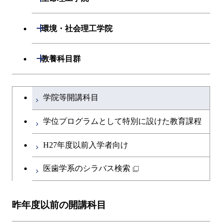
専門科目
エネルギーコース
応用化学コース
開閉
情報工学系
数理・計算科学コース
開閉
生命理工学系
開閉
環境・社会理工学院
エネルギー・情報コース
エネルギーコース
専門科目
知能情報コース
情報工学コース
専門科目
生命理工学コース
開閉
建築学系
開閉
教養科目群
ライフエンジニアリングコ
エネルギー・情報コース
研究関連科目
ライフエンジニアリングコ
ライフエンジニアリングコ
ース
開閉
土木・環境工学系
建築学コース
ース
文系教養科目
大学院課程を切り替える
ース
ライフエンジニアリングコ
学院等開講科目
原子核工学コース
ース
開閉
融合理工学系
エンジニアリングデザイン
土木工学コース
知能情報コース
英語科目
地球生命コース
コース
学位プログラムとして特別に設けた教育課程
人間医療科学技術コース
原子核工学コース
開閉
社会・人間科学系
エンジニアリングデザイン
地球環境共創コース
エネルギー・情報コース
第二外国語科目
人間医療科学技術コース
都市・環境学コース
コース
H27年度以前入学者向け
物質・情報卓越コース
地球生命コース
開閉
イノベーション科学系
エネルギーコース
社会・人間科学コース
人間医療科学技術コース
日本語・日本文化科目
物質・情報卓越コース
医歯学系のシラバス検索
都市・環境学コース
人間医療科学技術コース
開閉
技術経営専門職学位課程
エネルギー・情報コース
イノベーション科学コース
物質・情報卓越コース
教職科目
物質・情報卓越コース
昨年度以前の開講科目
専門科目
エンジニアリングデザイン
人間医療科学技術コース
技術経営専門職学位課程
キャリア科目
コース