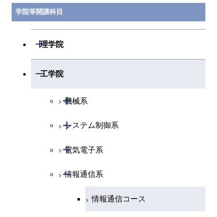
学院等開講科目
開閉
理学院
開閉
数学系
開閉
工学院
開閉
物理学系
数学コース
開閉
機械系
開閉
化学系
物理学コース
開閉
システム制御系
機械コース
開閉
地球惑星科学系
物質・情報卓越コース
化学コース
開閉
電気電子系
エネルギーコース
システム制御コース
専門科目
エネルギーコース
地球惑星科学コース
開閉
情報通信系
エネルギー・情報コース
エンジニアリングデザイン
電気電子コース
コース
エネルギー・情報コース
地球生命コース
エンジニアリングデザイン
エネルギーコース
情報通信コース
コース
人間医療科学技術コース