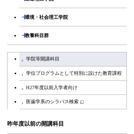
専門科目
エネルギーコース
応用化学コース
開閉
情報工学系
数理・計算科学コース
開閉
生命理工学系
開閉
環境・社会理工学院
エネルギー・情報コース
エネルギーコース
専門科目
知能情報コース
情報工学コース
専門科目
生命理工学コース
開閉
建築学系
開閉
教養科目群
ライフエンジニアリングコ
エネルギー・情報コース
研究関連科目
ライフエンジニアリングコ
ライフエンジニアリングコ
ース
開閉
土木・環境工学系
建築学コース
ース
文系教養科目
大学院課程を切り替える
ース
ライフエンジニアリングコ
学院等開講科目
原子核工学コース
ース
開閉
融合理工学系
エンジニアリングデザイン
土木工学コース
知能情報コース
英語科目
地球生命コース
コース
学位プログラムとして特別に設けた教育課程
人間医療科学技術コース
原子核工学コース
開閉
社会・人間科学系
エンジニアリングデザイン
地球環境共創コース
エネルギー・情報コース
第二外国語科目
人間医療科学技術コース
都市・環境学コース
コース
H27年度以前入学者向け
物質・情報卓越コース
地球生命コース
開閉
イノベーション科学系
エネルギーコース
社会・人間科学コース
人間医療科学技術コース
日本語・日本文化科目
物質・情報卓越コース
医歯学系のシラバス検索
都市・環境学コース
人間医療科学技術コース
開閉
技術経営専門職学位課程
エネルギー・情報コース
イノベーション科学コース
物質・情報卓越コース
教職科目
物質・情報卓越コース
昨年度以前の開講科目
専門科目
エンジニアリングデザイン
人間医療科学技術コース
技術経営専門職学位課程
キャリア科目
コース