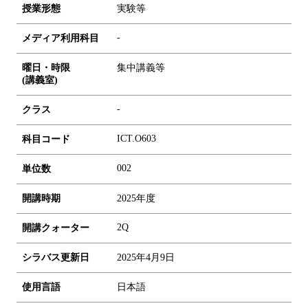
授業形態
実験等
-
メディア利用科目
曜日・時限
集中講義等
(講義室)
-
クラス
ICT.O603
科目コード
0
0
2
単位数
開講時期
2025年度
2Q
開講クォーター
シラバス更新日
2025年4月9日
使用言語
日本語