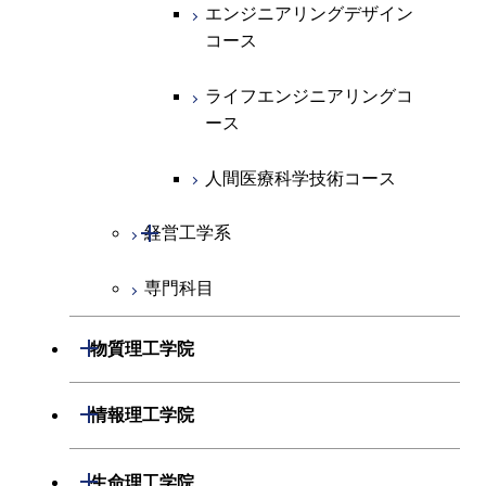
物質・情報卓越コース
エネルギー・情報コース
エンジニアリングデザイン
ライフエンジニアリングコ
コース
ース
ライフエンジニアリングコ
ース
ライフエンジニアリングコ
原子核工学コース
ース
原子核工学コース
人間医療科学技術コース
人間医療科学技術コース
人間医療科学技術コース
開閉
経営工学系
物質・情報卓越コース
専門科目
経営工学コース
エンジニアリングデザイン
開閉
物質理工学院
コース
開閉
材料系
開閉
情報理工学院
開閉
応用化学系
材料コース
開閉
数理・計算科学系
開閉
生命理工学院