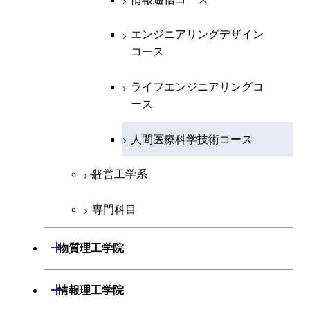
コース
人間医療科学技術コース
物質・情報卓越コース
エネルギー・情報コース
エンジニアリングデザイン
ライフエンジニアリングコ
コース
ース
ライフエンジニアリングコ
ース
ライフエンジニアリングコ
原子核工学コース
ース
原子核工学コース
人間医療科学技術コース
人間医療科学技術コース
人間医療科学技術コース
開閉
経営工学系
物質・情報卓越コース
専門科目
経営工学コース
エンジニアリングデザイン
開閉
物質理工学院
コース
開閉
材料系
開閉
情報理工学院