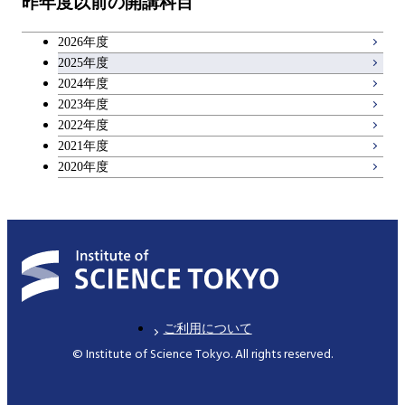
昨年度以前の開講科目
専門科目
エンジニアリングデザイン
人間医療科学技術コース
技術経営専門職学位課程
キャリア科目
コース
2026年度
アントレプレナーシップ科目
2025年度
原子核工学コース
2024年度
2023年度
広域教養科目
物質・情報卓越コース
2022年度
2021年度
2020年度
ご利用について
© Institute of Science Tokyo. All rights reserved.