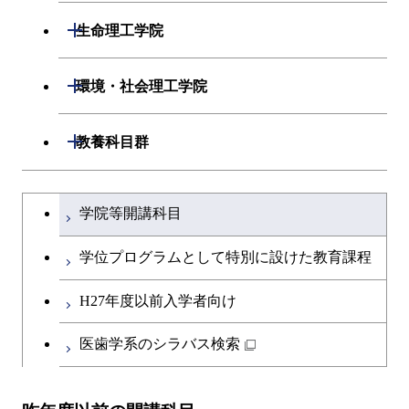
開閉
応用化学系
材料コース
開閉
数理・計算科学系
開閉
生命理工学院
専門科目
エネルギーコース
応用化学コース
開閉
情報工学系
数理・計算科学コース
開閉
生命理工学系
開閉
環境・社会理工学院
エネルギー・情報コース
エネルギーコース
専門科目
知能情報コース
情報工学コース
専門科目
生命理工学コース
開閉
建築学系
開閉
教養科目群
ライフエンジニアリングコ
エネルギー・情報コース
研究関連科目
ライフエンジニアリングコ
ライフエンジニアリングコ
ース
開閉
土木・環境工学系
建築学コース
ース
文系教養科目
大学院課程を切り替える
ース
ライフエンジニアリングコ
学院等開講科目
原子核工学コース
ース
開閉
融合理工学系
エンジニアリングデザイン
土木工学コース
知能情報コース
英語科目
地球生命コース
コース
学位プログラムとして特別に設けた教育課程
人間医療科学技術コース
原子核工学コース
開閉
社会・人間科学系
エンジニアリングデザイン
地球環境共創コース
エネルギー・情報コース
第二外国語科目
人間医療科学技術コース
都市・環境学コース
コース
H27年度以前入学者向け
物質・情報卓越コース
地球生命コース
開閉
イノベーション科学系
エネルギーコース
社会・人間科学コース
人間医療科学技術コース
日本語・日本文化科目
物質・情報卓越コース
医歯学系のシラバス検索
都市・環境学コース
人間医療科学技術コース
開閉
技術経営専門職学位課程
エネルギー・情報コース
イノベーション科学コース
物質・情報卓越コース
教職科目
物質・情報卓越コース