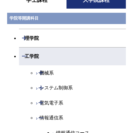
学士課程
大学院課程
学院等開講科目
開閉
理学院
開閉
数学系
開閉
工学院
開閉
物理学系
数学コース
開閉
機械系
開閉
化学系
物理学コース
開閉
システム制御系
機械コース
開閉
地球惑星科学系
物質・情報卓越コース
化学コース
開閉
電気電子系
エネルギーコース
システム制御コース
専門科目
エネルギーコース
地球惑星科学コース
開閉
情報通信系
エネルギー・情報コース
エンジニアリングデザイン
電気電子コース
コース
エネルギー・情報コース
地球生命コース
エンジニアリングデザイン
エネルギーコース
情報通信コース