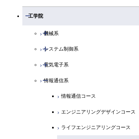
開閉
数学系
開閉
工学院
開閉
物理学系
数学コース
開閉
機械系
開閉
化学系
物理学コース
開閉
システム制御系
機械コース
開閉
地球惑星科学系
物質・情報卓越コース
化学コース
開閉
電気電子系
エネルギーコース
システム制御コース
専門科目
エネルギーコース
地球惑星科学コース
開閉
情報通信系
エネルギー・情報コース
エンジニアリングデザインコース
電気電子コース
エネルギー・情報コース
地球生命コース
エンジニアリングデザインコース
人間医療科学技術コース
エネルギーコース
情報通信コース
物質・情報卓越コース
ライフエンジニアリングコース
エネルギー・情報コース
エンジニアリングデザインコース
原子核工学コース
ライフエンジニアリングコース
ライフエンジニアリングコース