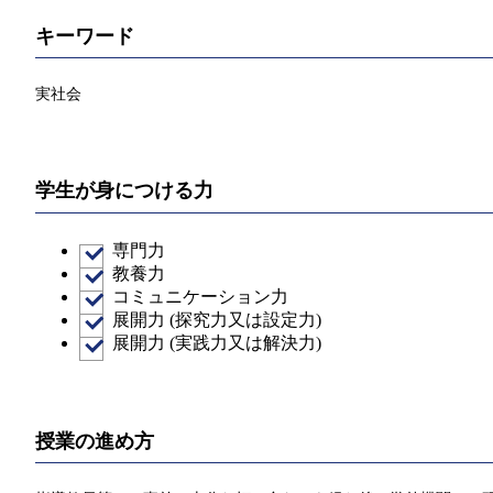
キーワード
実社会
学生が身につける力
専門力
教養力
コミュニケーション力
展開力 (探究力又は設定力)
展開力 (実践力又は解決力)
授業の進め方