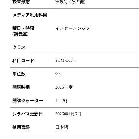
授業形態
実験等 (その他)
-
メディア利用科目
曜日・時限
インターンシップ
(講義室)
-
クラス
STM.C634
科目コード
0
0
2
単位数
開講時期
2025年度
開講クォーター
1～2Q
シラバス更新日
2026年1月6日
使用言語
日本語