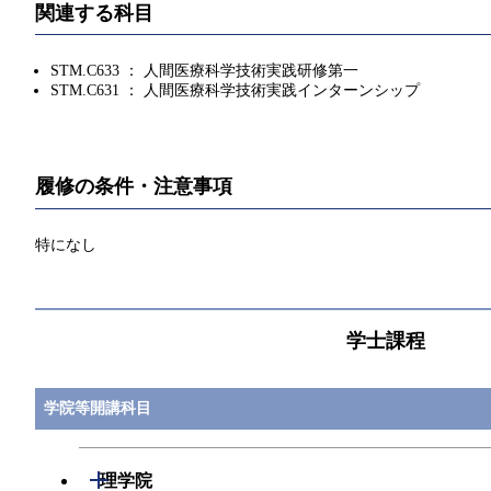
関連する科目
STM.C633 ： 人間医療科学技術実践研修第一
STM.C631 ： 人間医療科学技術実践インターンシップ
履修の条件・注意事項
特になし
学士課程
学院等開講科目
開閉
理学院