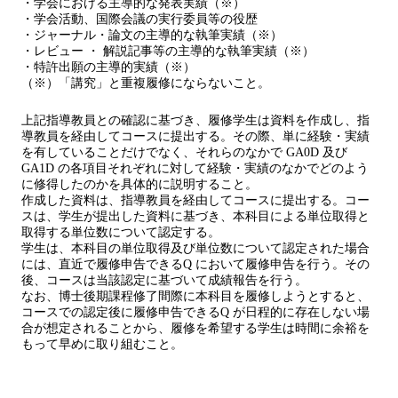
・学会における主導的な発表実績（※）
・学会活動、国際会議の実行委員等の役歴
・ジャーナル・論文の主導的な執筆実績（※）
・レビュー ・ 解説記事等の主導的な執筆実績（※）
・特許出願の主導的実績（※）
（※）「講究」と重複履修にならないこと。
上記指導教員との確認に基づき、履修学生は資料を作成し、指
導教員を経由してコースに提出する。その際、単に経験・実績
を有していることだけでなく、それらのなかで GA0D 及び
GA1D の各項目それぞれに対して経験・実績のなかでどのよう
に修得したのかを具体的に説明すること。
作成した資料は、指導教員を経由してコースに提出する。コー
スは、学生が提出した資料に基づき、本科目による単位取得と
取得する単位数について認定する。
学生は、本科目の単位取得及び単位数について認定された場合
には、直近で履修申告できるQ において履修申告を行う。その
後、コースは当該認定に基づいて成績報告を行う。
なお、博士後期課程修了間際に本科目を履修しようとすると、
コースでの認定後に履修申告できるQ が日程的に存在しない場
合が想定されることから、履修を希望する学生は時間に余裕を
もって早めに取り組むこと。