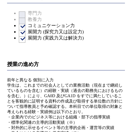
専門力
教養力
コミュニケーション力
展開力 (探究力又は設定力)
展開力 (実践力又は解決力)
授業の進め方
前年と異なる 個別に入力
学生は、これまでの社会人としての業務活動（現在まで継続し
ているものを含む）の経験・実績（過去の勤務先におけるもの
を含む。）により、GA0D 及びGA1D をすでに満たしているこ
とを客観的に証明する資料の作成及び取得する単位数の方針に
ついて指導教員と予め確認する。本科目での単位取得の対象と
考えられる経験・実績例は以下のとおり。
・企業内でのビジネス等における組織・部下の指導実績
・標準化関連の主導的活動実績（※）
・対外的に示せるイベント等の主導的企画・運営等の実績