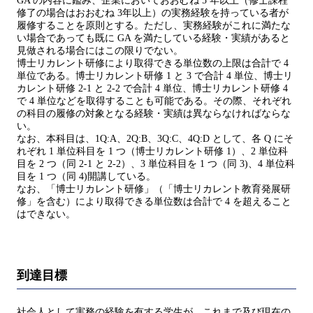
GA の内容に鑑み、企業においておおむね 5 年以上（修士課程
修了の場合はおおむね 3年以上）の実務経験を持っている者が
履修することを原則とする。ただし、実務経験がこれに満たな
い場合であっても既に GA を満たしている経験・実績があると
見做される場合にはこの限りでない。
博士リカレント研修により取得できる単位数の上限は合計で 4
単位である。博士リカレント研修 1 と 3 で合計 4 単位、博士リ
カレント研修 2-1 と 2-2 で合計 4 単位、博士リカレント研修 4
で 4 単位などを取得することも可能である。その際、それぞれ
の科目の履修の対象となる経験・実績は異ならなければならな
い。
なお、本科目は、1Q:A、2Q:B、3Q:C、4Q:D として、各 Q にそ
れぞれ 1 単位科目を 1 つ（博士リカレント研修 1）、2 単位科
目を 2 つ（同 2-1 と 2-2）、3 単位科目を 1 つ（同 3)、4 単位科
目を 1 つ（同 4)開講している。
なお、「博士リカレント研修」（「博士リカレント教育発展研
修」を含む）により取得できる単位数は合計で 4 を超えること
はできない。
到達目標
社会人として実務の経験を有する学生が、これまで及び現在の