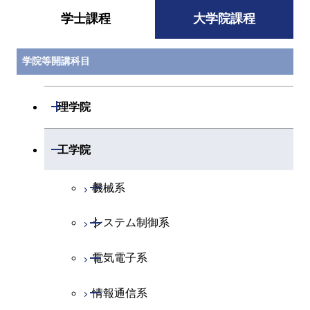
学士課程
大学院課程
学院等開講科目
開閉
理学院
開閉
数学系
開閉
工学院
開閉
物理学系
数学コース
開閉
機械系
開閉
化学系
物理学コース
開閉
システム制御系
機械コース
開閉
地球惑星科学系
物質・情報卓越コース
化学コース
開閉
電気電子系
エネルギーコース
システム制御コース
専門科目
エネルギーコース
地球惑星科学コース
開閉
情報通信系
エネルギー・情報コース
エンジニアリングデザイン
電気電子コース