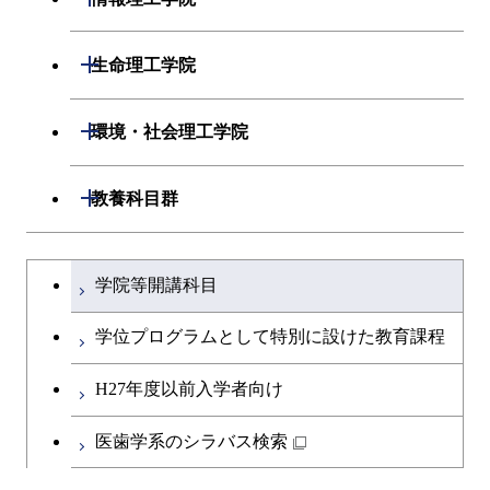
開閉
応用化学系
材料コース
開閉
数理・計算科学系
開閉
生命理工学院
専門科目
エネルギーコース
応用化学コース
開閉
情報工学系
数理・計算科学コース
開閉
生命理工学系
開閉
環境・社会理工学院
エネルギー・情報コース
エネルギーコース
専門科目
知能情報コース
情報工学コース
専門科目
生命理工学コース
開閉
建築学系
開閉
教養科目群
ライフエンジニアリングコ
エネルギー・情報コース
研究関連科目
ライフエンジニアリングコ
ライフエンジニアリングコ
ース
開閉
土木・環境工学系
建築学コース
ース
文系教養科目
大学院課程を切り替える
ース
ライフエンジニアリングコ
学院等開講科目
原子核工学コース
ース
開閉
融合理工学系
エンジニアリングデザイン
土木工学コース
知能情報コース
英語科目
地球生命コース
コース
学位プログラムとして特別に設けた教育課程
人間医療科学技術コース
原子核工学コース
開閉
社会・人間科学系
エンジニアリングデザイン
地球環境共創コース
エネルギー・情報コース
第二外国語科目
人間医療科学技術コース
都市・環境学コース
コース
H27年度以前入学者向け
物質・情報卓越コース
地球生命コース
開閉
イノベーション科学系
エネルギーコース
社会・人間科学コース
人間医療科学技術コース
日本語・日本文化科目
物質・情報卓越コース
医歯学系のシラバス検索
都市・環境学コース
人間医療科学技術コース
開閉
技術経営専門職学位課程
エネルギー・情報コース
イノベーション科学コース
物質・情報卓越コース
教職科目