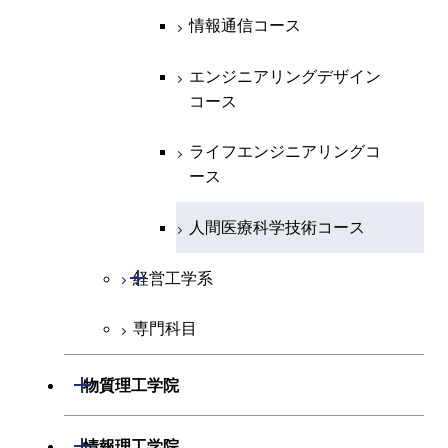
コース
エネルギー・情報コース
地球生命コース
エンジニアリングデザイン
エネルギーコース
情報通信コース
コース
人間医療科学技術コース
物質・情報卓越コース
エネルギー・情報コース
エンジニアリングデザイン
ライフエンジニアリングコ
コース
ース
ライフエンジニアリングコ
ース
ライフエンジニアリングコ
原子核工学コース
ース
原子核工学コース
人間医療科学技術コース
人間医療科学技術コース
人間医療科学技術コース
開閉
経営工学系
物質・情報卓越コース
専門科目
経営工学コース
エンジニアリングデザイン
開閉
物質理工学院
コース
開閉
材料系
開閉
情報理工学院