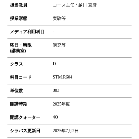
担当教員
コース主任 / 越川 直彦
授業形態
実験等
-
メディア利用科目
曜日・時限
講究等
(講義室)
D
クラス
STM.R604
科目コード
0
0
3
単位数
開講時期
2025年度
4Q
開講クォーター
シラバス更新日
2025年7月2日