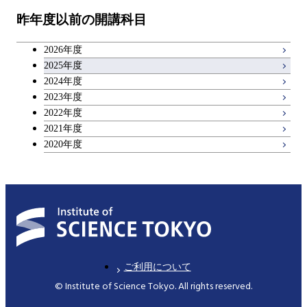
物質・情報卓越コース
昨年度以前の開講科目
専門科目
エンジニアリングデザイン
人間医療科学技術コース
技術経営専門職学位課程
キャリア科目
コース
2026年度
アントレプレナーシップ科目
2025年度
原子核工学コース
2024年度
2023年度
広域教養科目
物質・情報卓越コース
2022年度
2021年度
2020年度
ご利用について
© Institute of Science Tokyo. All rights reserved.