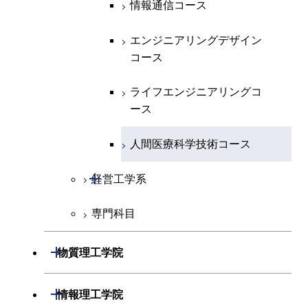
エンジニアリングデザイン
エネルギーコース
情報通信コース
コース
人間医療科学技術コース
物質・情報卓越コース
エネルギー・情報コース
エンジニアリングデザイン
ライフエンジニアリングコ
コース
ース
ライフエンジニアリングコ
ース
ライフエンジニアリングコ
原子核工学コース
ース
原子核工学コース
人間医療科学技術コース
人間医療科学技術コース
人間医療科学技術コース
開閉
経営工学系
物質・情報卓越コース
専門科目
経営工学コース
エンジニアリングデザイン
開閉
物質理工学院
コース
開閉
材料系
開閉
情報理工学院