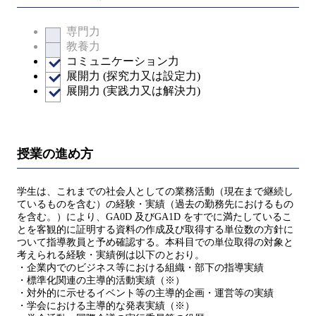
専門力
教養力
コミュニケーション力
展開力 (探究力又は設定力)
展開力 (実践力又は解決力)
授業の進め方
学生は、これまでの社会人としての業務活動（現在まで継続し
ているものを含む）の経験・実績（過去の勤務先におけるもの
を含む。）により、GA0D 及びGA1D をすでに満たしているこ
とを客観的に証明する資料の作成及び取得する単位数の方針に
ついて指導教員と予め確認する。本科目での単位取得の対象と
考えられる経験・実績例は以下のとおり。
・企業内でのビジネス等における組織・部下の指導実績
・標準化関連の主導的活動実績（※）
・対外的に示せるイベント等の主導的企画・運営等の実績
・学会における主導的な発表実績（※）