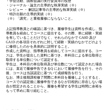
・学会活動、国際会議の実行委員等の役歴
・ジャーナル・論文の主導的な執筆実績（※）
・レビュー ・ 解説記事等の主導的な執筆実績（※）
・特許出願の主導的実績（※）
（※）「講究」と重複履修にならないこと。
上記指導教員との確認に基づき、履修学生は資料を作成し、指
導教員を経由してコースに提出する。その際、単に経験・実績
を有していることだけでなく、それらのなかで GA0D 及び
GA1D の各項目それぞれに対して経験・実績のなかでどのよう
に修得したのかを具体的に説明すること。
作成した資料は、指導教員を経由してコースに提出する。コー
スは、学生が提出した資料に基づき、本科目による単位取得と
取得する単位数について認定する。
学生は、本科目の単位取得及び単位数について認定された場合
には、直近で履修申告できるQ において履修申告を行う。その
後、コースは当該認定に基づいて成績報告を行う。
なお、博士後期課程修了間際に本科目を履修しようとすると、
コースでの認定後に履修申告できるQ が日程的に存在しない場
合が想定されることから、履修を希望する学生は時間に余裕を
もって早めに取り組むこと。