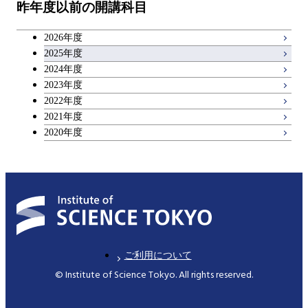
物質・情報卓越コース
昨年度以前の開講科目
専門科目
エンジニアリングデザイン
人間医療科学技術コース
技術経営専門職学位課程
キャリア科目
コース
2026年度
アントレプレナーシップ科目
2025年度
原子核工学コース
2024年度
2023年度
広域教養科目
物質・情報卓越コース
2022年度
2021年度
2020年度
ご利用について
© Institute of Science Tokyo. All rights reserved.