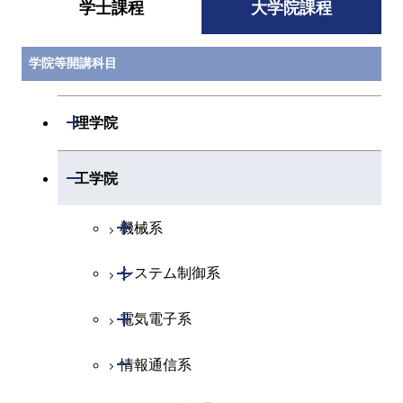
学士課程
大学院課程
学院等開講科目
開閉
理学院
開閉
数学系
開閉
工学院
開閉
物理学系
数学コース
開閉
機械系
開閉
化学系
物理学コース
開閉
システム制御系
機械コース
開閉
地球惑星科学系
物質・情報卓越コース
化学コース
開閉
電気電子系
エネルギーコース
システム制御コース
専門科目
エネルギーコース
地球惑星科学コース
開閉
情報通信系
エネルギー・情報コース
エンジニアリングデザイン
電気電子コース
コース
エネルギー・情報コース
地球生命コース