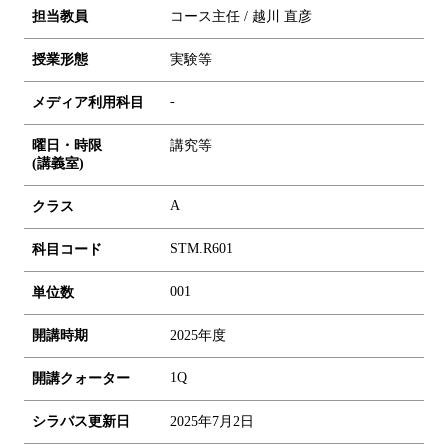
担当教員
コース主任 / 越川 直彦
授業形態
実験等
-
メディア利用科目
曜日・時限
講究等
(講義室)
A
クラス
STM.R601
科目コード
0
0
1
単位数
開講時期
2025年度
1Q
開講クォーター
シラバス更新日
2025年7月2日