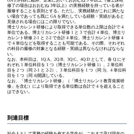
GA の内容に鑑み、企業においておおむね 5 年以上（修士課程
修了の場合はおおむね 3年以上）の実務経験を持っている者が
履修することを原則とする。ただし、実務経験がこれに満たな
い場合であっても既に GA を満たしている経験・実績があると
見做される場合にはこの限りでない。
博士リカレント研修により取得できる単位数の上限は合計で 4
単位である。博士リカレント研修 1 と 3 で合計 4 単位、博士リ
カレント研修 2-1 と 2-2 で合計 4 単位、博士リカレント研修 4
で 4 単位などを取得することも可能である。その際、それぞれ
の科目の履修の対象となる経験・実績は異ならなければならな
い。
なお、本科目は、1Q:A、2Q:B、3Q:C、4Q:D として、各 Q にそ
れぞれ 1 単位科目を 1 つ（博士リカレント研修 1）、2 単位科
目を 2 つ（同 2-1 と 2-2）、3 単位科目を 1 つ（同 3)、4 単位科
目を 1 つ（同 4)開講している。
なお、「博士リカレント研修」（「博士リカレント教育発展研
修」を含む）により取得できる単位数は合計で 4 を超えること
はできない。
到達目標
社会人として実務の経験を有する学生が、これまで及び現在の