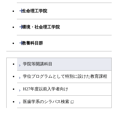
開閉
応用化学系
材料コース
開閉
数理・計算科学系
開閉
生命理工学院
専門科目
エネルギーコース
応用化学コース
開閉
情報工学系
数理・計算科学コース
開閉
生命理工学系
開閉
環境・社会理工学院
エネルギー・情報コース
エネルギーコース
専門科目
知能情報コース
情報工学コース
専門科目
生命理工学コース
開閉
建築学系
開閉
教養科目群
ライフエンジニアリングコ
エネルギー・情報コース
研究関連科目
ライフエンジニアリングコ
ライフエンジニアリングコ
ース
開閉
土木・環境工学系
建築学コース
ース
文系教養科目
大学院課程を切り替える
ース
ライフエンジニアリングコ
学院等開講科目
原子核工学コース
ース
開閉
融合理工学系
エンジニアリングデザイン
土木工学コース
知能情報コース
英語科目
地球生命コース
コース
学位プログラムとして特別に設けた教育課程
人間医療科学技術コース
原子核工学コース
開閉
社会・人間科学系
エンジニアリングデザイン
地球環境共創コース
エネルギー・情報コース
第二外国語科目
人間医療科学技術コース
都市・環境学コース
コース
H27年度以前入学者向け
物質・情報卓越コース
地球生命コース
開閉
イノベーション科学系
エネルギーコース
社会・人間科学コース
人間医療科学技術コース
日本語・日本文化科目
物質・情報卓越コース
医歯学系のシラバス検索
都市・環境学コース
人間医療科学技術コース
開閉
技術経営専門職学位課程
エネルギー・情報コース
イノベーション科学コース
物質・情報卓越コース
教職科目