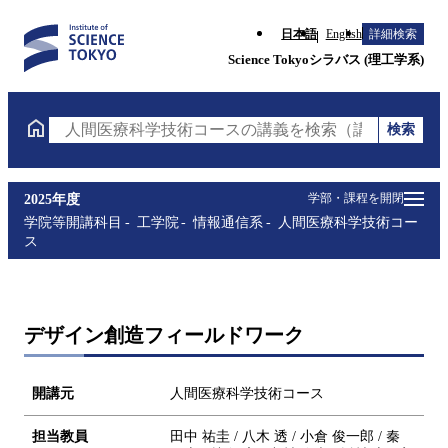
日本語
English
詳細検索
Science Tokyoシラバス (理工学系)
検索
人間医療科学技術コースの講義を検索（講義名・科目
学部・課程を開閉
2025年度
学院等開講科目
工学院
情報通信系
人間医療科学技術コー
ス
デザイン創造フィールドワーク
開講元
人間医療科学技術コース
担当教員
田中 祐圭 / 八木 透 / 小倉 俊一郎 / 秦