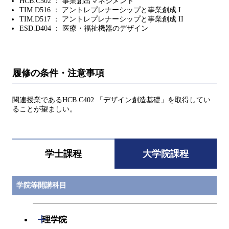
HCB.C502 ： 事業創出マネジメント
TIM.D516 ： アントレプレナーシップと事業創成 I
TIM.D517 ： アントレプレナーシップと事業創成 II
ESD.D404 ： 医療・福祉機器のデザイン
履修の条件・注意事項
関連授業であるHCB.C402 「デザイン創造基礎」を取得してい
ることが望ましい。
学士課程
大学院課程
学院等開講科目
開閉
理学院