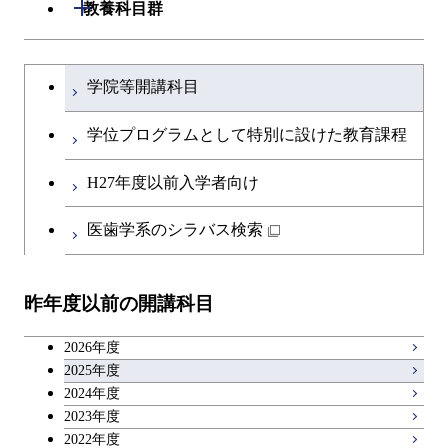
建築学系
開閉
教養科目群
ライフエンジニアリングコ
エネルギー・情報コース
研究関連科目
ライフエンジニアリングコ
ライフエンジニアリングコ
ース
開閉
土木・環境工学系
建築学コース
ース
文系教養科目
大学院課程を切り替える
ース
ライフエンジニアリングコ
学院等開講科目
原子核工学コース
ース
開閉
融合理工学系
エンジニアリングデザイン
土木工学コース
知能情報コース
英語科目
地球生命コース
コース
学位プログラムとして特別に設けた教育課程
人間医療科学技術コース
原子核工学コース
開閉
社会・人間科学系
エンジニアリングデザイン
地球環境共創コース
エネルギー・情報コース
第二外国語科目
人間医療科学技術コース
都市・環境学コース
コース
H27年度以前入学者向け
物質・情報卓越コース
地球生命コース
開閉
イノベーション科学系
エネルギーコース
社会・人間科学コース
人間医療科学技術コース
日本語・日本文化科目
物質・情報卓越コース
医歯学系のシラバス検索
都市・環境学コース
人間医療科学技術コース
開閉
技術経営専門職学位課程
エネルギー・情報コース
イノベーション科学コース
物質・情報卓越コース
教職科目
物質・情報卓越コース
昨年度以前の開講科目
専門科目
エンジニアリングデザイン
人間医療科学技術コース
技術経営専門職学位課程
キャリア科目
コース
2026年度
アントレプレナーシップ科目
2025年度
原子核工学コース
2024年度
2023年度
広域教養科目
物質・情報卓越コース
2022年度