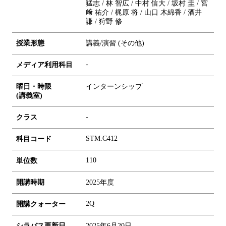
猛志 / 林 智広 / 中村 信大 / 坂村 圭 / 宮
﨑 祐介 / 梶原 将 / 山口 木綿香 / 酒井
謙 / 狩野 修
授業形態
講義/演習 (その他)
-
メディア利用科目
曜日・時限
インターンシップ
(講義室)
-
クラス
STM.C412
科目コード
1
1
0
単位数
開講時期
2025年度
2Q
開講クォーター
シラバス更新日
2025年6月20日