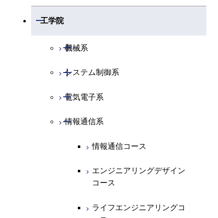
開閉
数学系
開閉
工学院
開閉
物理学系
数学コース
開閉
機械系
開閉
化学系
物理学コース
開閉
システム制御系
機械コース
開閉
地球惑星科学系
物質・情報卓越コース
化学コース
開閉
電気電子系
エネルギーコース
システム制御コース
専門科目
エネルギーコース
地球惑星科学コース
開閉
情報通信系
エネルギー・情報コース
エンジニアリングデザイン
電気電子コース
コース
エネルギー・情報コース
地球生命コース
エンジニアリングデザイン
エネルギーコース
情報通信コース
コース
人間医療科学技術コース
物質・情報卓越コース
エネルギー・情報コース
エンジニアリングデザイン
ライフエンジニアリングコ
コース
ース
ライフエンジニアリングコ
ース
ライフエンジニアリングコ