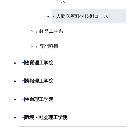
原子核工学コース
ース
原子核工学コース
人間医療科学技術コース
人間医療科学技術コース
人間医療科学技術コース
開閉
経営工学系
物質・情報卓越コース
専門科目
経営工学コース
エンジニアリングデザイン
開閉
物質理工学院
コース
開閉
材料系
開閉
情報理工学院
開閉
応用化学系
材料コース
開閉
数理・計算科学系
開閉
生命理工学院
専門科目
エネルギーコース
応用化学コース
開閉
情報工学系
数理・計算科学コース
開閉
生命理工学系
開閉
環境・社会理工学院
エネルギー・情報コース
エネルギーコース
専門科目
知能情報コース
情報工学コース
専門科目
生命理工学コース
開閉