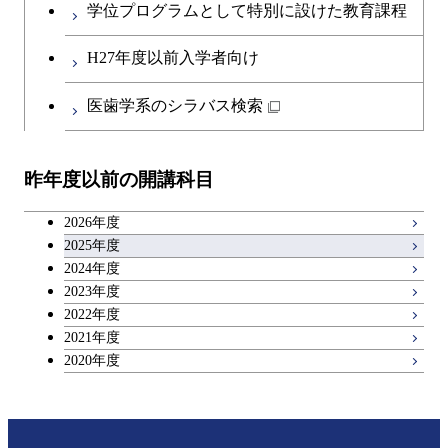
コース
学位プログラムとして特別に設けた教育課程
人間医療科学技術コース
原子核工学コース
開閉
社会・人間科学系
エンジニアリングデザイン
地球環境共創コース
エネルギー・情報コース
第二外国語科目
人間医療科学技術コース
都市・環境学コース
コース
H27年度以前入学者向け
物質・情報卓越コース
地球生命コース
開閉
イノベーション科学系
エネルギーコース
社会・人間科学コース
人間医療科学技術コース
日本語・日本文化科目
物質・情報卓越コース
医歯学系のシラバス検索
都市・環境学コース
人間医療科学技術コース
開閉
技術経営専門職学位課程
エネルギー・情報コース
イノベーション科学コース
物質・情報卓越コース
教職科目
物質・情報卓越コース
昨年度以前の開講科目
専門科目
エンジニアリングデザイン
人間医療科学技術コース
技術経営専門職学位課程
キャリア科目
コース
2026年度
アントレプレナーシップ科目
2025年度
原子核工学コース
2024年度
2023年度
広域教養科目
物質・情報卓越コース
2022年度
2021年度
2020年度