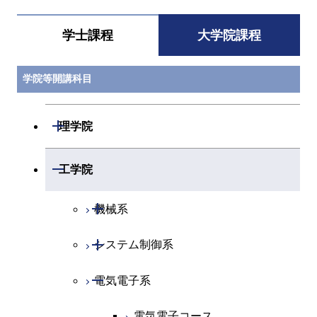
学士課程
大学院課程
学院等開講科目
開閉
理学院
開閉
数学系
開閉
工学院
開閉
物理学系
数学コース
開閉
機械系
開閉
化学系
物理学コース
開閉
システム制御系
機械コース
開閉
地球惑星科学系
物質・情報卓越コース
化学コース
開閉
電気電子系
エネルギーコース
システム制御コース
専門科目
エネルギーコース
地球惑星科学コース
エネルギー・情報コース
エンジニアリングデザイン
電気電子コース