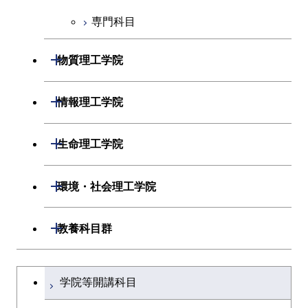
専門科目
エンジニアリングデザイン
経営工学コース
コース
エンジニアリングデザイン
開閉
物質理工学院
ライフエンジニアリングコ
コース
ース
開閉
材料系
開閉
情報理工学院
人間医療科学技術コース
開閉
応用化学系
材料コース
開閉
数理・計算科学系
開閉
生命理工学院
専門科目
エネルギーコース
応用化学コース
開閉
情報工学系
数理・計算科学コース
開閉
生命理工学系
開閉
環境・社会理工学院
エネルギー・情報コース
エネルギーコース
専門科目
知能情報コース
情報工学コース
専門科目
生命理工学コース
開閉
建築学系
開閉
教養科目群
ライフエンジニアリングコ
エネルギー・情報コース
研究関連科目
ライフエンジニアリングコ
ライフエンジニアリングコ
ース
開閉
土木・環境工学系
建築学コース
ース
文系教養科目
大学院課程を切り替える
ース
ライフエンジニアリングコ
学院等開講科目
原子核工学コース
ース
開閉
融合理工学系
エンジニアリングデザイン
土木工学コース
知能情報コース
英語科目
地球生命コース