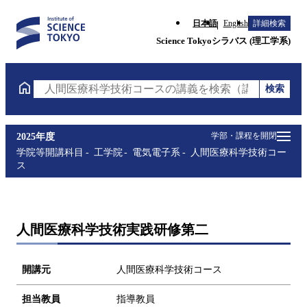
日本語
English
詳細検索
Science Tokyoシラバス (理工学系)
検索
人間医療科学技術コースの講義を検索（講義名・科目
学部・課程を開閉
2025年度
学院等開講科目
工学院
電気電子系
人間医療科学技術コー
ス
人間医療科学技術実践研修第二
開講元
人間医療科学技術コース
担当教員
指導教員