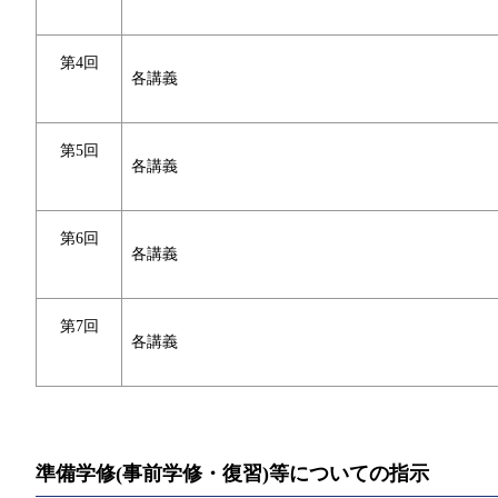
第4回
各講義
第5回
各講義
第6回
各講義
第7回
各講義
準備学修(事前学修・復習)等についての指示