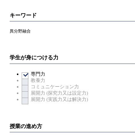
キーワード
異分野融合
学生が身につける力
専門力
教養力
コミュニケーション力
展開力 (探究力又は設定力)
展開力 (実践力又は解決力)
授業の進め方