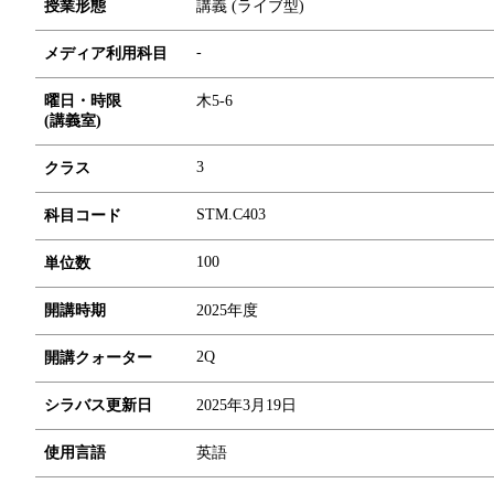
授業形態
講義 (ライブ型)
-
メディア利用科目
曜日・時限
木5-6
(講義室)
3
クラス
STM.C403
科目コード
1
0
0
単位数
開講時期
2025年度
2Q
開講クォーター
シラバス更新日
2025年3月19日
使用言語
英語