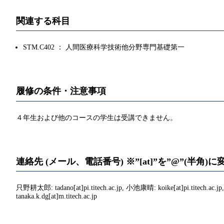
関連する科目
STM.C402 ： 人間医療科学技術他分野専門基礎第一
履修の条件・注意事項
４年生および他のコースの学生は受講できません。
連絡先 (メール、電話番号) ※”[at]”を”@”(半角
只野耕太郎: tadano[at]pi.titech.ac.jp, 小池康晴: koike[at]pi.titech.ac.jp
tanaka.k.dg[at]m.titech.ac.jp