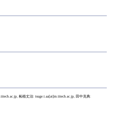
titech.ac.jp, 柘植丈治: tsuge.t.aa[at]m.titech.ac.jp, 田中克典: