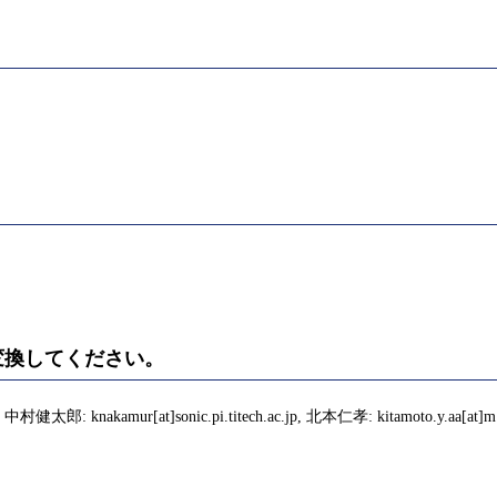
)に変換してください。
, 中村健太郎: knakamur[at]sonic.pi.titech.ac.jp, 北本仁孝: kitamoto.y.aa[at]m.