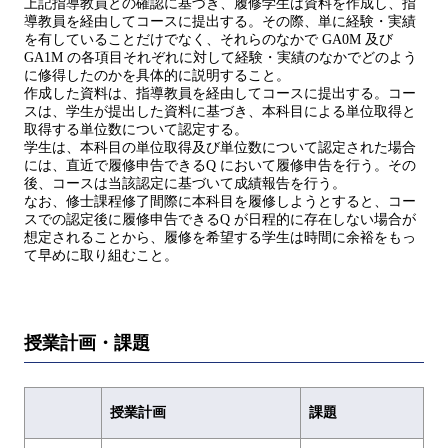
上記指導教員との確認に基づき、履修学生は資料を作成し、指
導教員を経由してコースに提出する。その際、単に経験・実績
を有していることだけでなく、それらのなかで GA0M 及び
GA1M の各項目それぞれに対して経験・実績のなかでどのよう
に修得したのかを具体的に説明すること。
作成した資料は、指導教員を経由してコースに提出する。コー
スは、学生が提出した資料に基づき、本科目による単位取得と
取得する単位数について認定する。
学生は、本科目の単位取得及び単位数について認定された場合
には、直近で履修申告できるQ において履修申告を行う。その
後、コースは当該認定に基づいて成績報告を行う。
なお、修士課程修了間際に本科目を履修しようとすると、コー
スでの認定後に履修申告できるQ が日程的に存在しない場合が
想定されることから、履修を希望する学生は時間に余裕をもっ
て早めに取り組むこと。
授業計画・課題
授業計画
課題