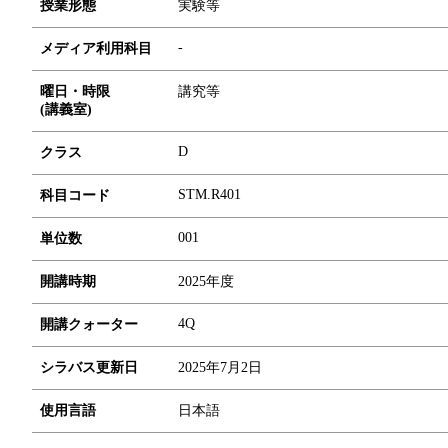
授業形態
実験等
-
メディア利用科目
曜日・時限
講究等
(講義室)
D
クラス
STM.R401
科目コード
0
0
1
単位数
開講時期
2025年度
4Q
開講クォーター
シラバス更新日
2025年7月2日
使用言語
日本語