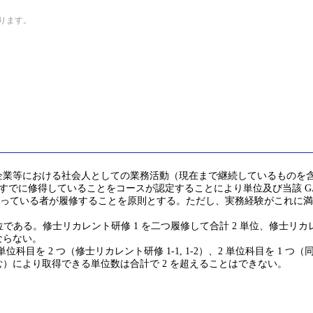
なります。
企業等における社会人としての業務活動（現在まで継続しているものを
GA)を実質的にすでに修得していることをコースが認定することにより単位及び当該
を持っている者が履修することを原則とする。ただし、実務経験がこれに満
である。修士リカレント研修 1 を二つ履修して合計 2 単位、修士リカレ
ならない。
1 単位科目を 2 つ（修士リカレント研修 1-1, 1-2）、2 単位科目を 1 つ
）により取得できる単位数は合計で 2 を超えることはできない。