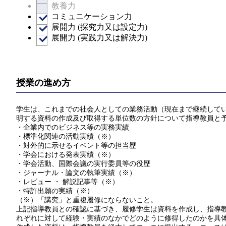
教養力
コミュニケーション力
展開力 (探究力又は設定力)
展開力 (実践力又は解決力)
授業の進め方
学生は、これまでの社会人としての業務活動（現在まで継続してい
明する資料の作成及び取得する単位数の方針について指導教員と
・企業内でのビジネス等の実務実績
・標準化関連の活動実績（※）
・対外的に示せるイベント等の担当歴
・学会における発表実績（※）
・学会活動、国際会議の実行委員等の役歴
・ジャーナル・論文の執筆実績（※）
・レビュー ・ 解説記事等（※）
・特許出願の実績（※）
（※）「講究」と重複履修にならないこと。
上記指導教員との確認に基づき、履修学生は資料を作成し、指導教員
れぞれに対して経験・実績のなかでどのように修得したのかを具