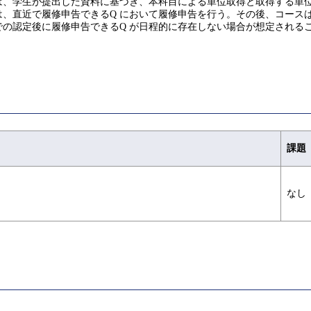
は、学生が提出した資料に基づき、本科目による単位取得と取得する単
、直近で履修申告できるQ において履修申告を行う。その後、コース
の認定後に履修申告できるQ が日程的に存在しない場合が想定される
課題
なし