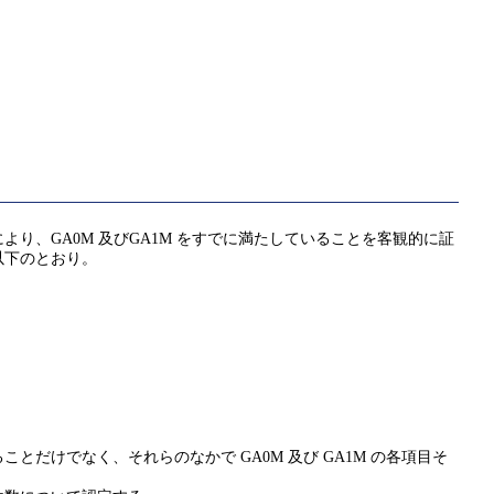
、GA0M 及びGA1M をすでに満たしていることを客観的に証
以下のとおり。
けでなく、それらのなかで GA0M 及び GA1M の各項目そ