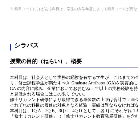
※ 科目コードに( ) がある科目は、学生の入学年度によって科目コードが異
シラバス
授業の目的（ねらい）、概要
本科目は、社会人として実務の経験を有する学生が、これまでの
り、修士課程学生が満たすべき Graduate Attributes (
GA の内容に鑑み、企業においておおむね 2 年以上の実務経験
と見做される場合にはこの限りでない。
修士リカレント研修により取得できる単位数の上限は合計で 2 単位
それぞれの科目の履修の対象となる経験・実績は異ならなければ
本科目は、1Q:A、2Q:B、3Q:C、4Q:D として、各 Q にそれぞれ 
「修士リカレント研修」（「修士リカレント教育発展研修」を含む