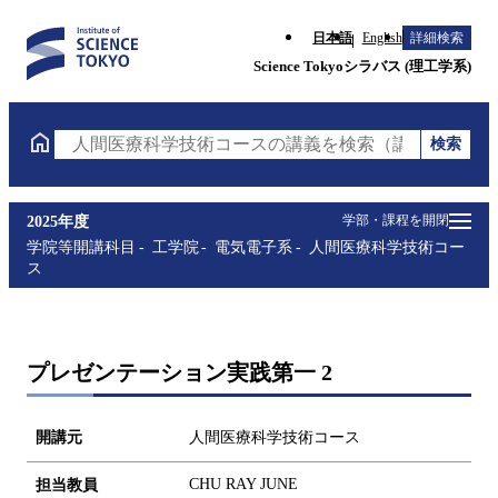
日本語
English
詳細検索
Science Tokyoシラバス (理工学系)
検索
人間医療科学技術コースの講義を検索（講義名・科目
学部・課程を開閉
2025年度
学院等開講科目
工学院
電気電子系
人間医療科学技術コー
ス
プレゼンテーション実践第一 2
開講元
人間医療科学技術コース
CHU RAY JUNE
担当教員