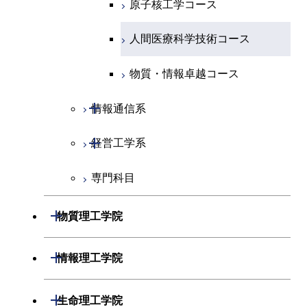
原子核工学コース
人間医療科学技術コース
人間医療科学技術コース
物質・情報卓越コース
開閉
情報通信系
開閉
経営工学系
情報通信コース
専門科目
エンジニアリングデザイン
経営工学コース
コース
エンジニアリングデザイン
開閉
物質理工学院
ライフエンジニアリングコ
コース
ース
開閉
材料系
開閉
情報理工学院
人間医療科学技術コース
開閉
応用化学系
材料コース
開閉
数理・計算科学系
開閉
生命理工学院