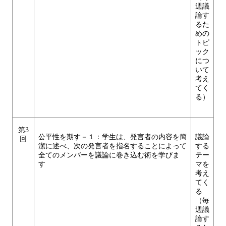
週議
論す
るた
めの
トピ
ック
につ
いて
考え
てく
る）
第3
公平性を期す－１：学生は、発言者の内容を簡
議論
回
潔に述べ、次の発言者を指名することによって
する
全てのメンバーを議論に巻き込む術を学びま
テー
す
マを
考え
てく
る
（毎
週議
論す