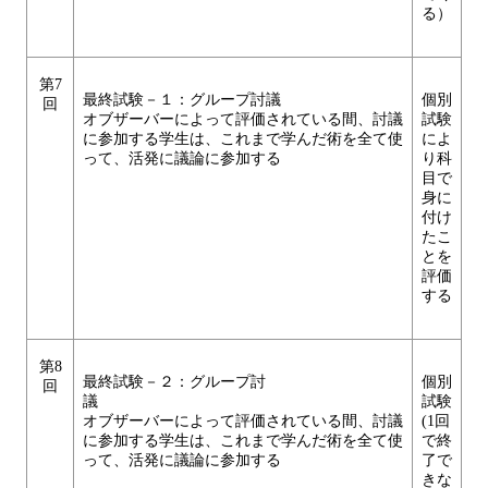
る）
第7
最終試験－１：グループ討議
個別
回
オブザーバーによって評価されている間、討議
試験
に参加する学生は、これまで学んだ術を全て使
によ
って、活発に議論に参加する
り科
目で
身に
付け
たこ
とを
評価
する
第8
最終試験－２：グループ討
個別
回
議
試験
オブザーバーによって評価されている間、討議
(1回
に参加する学生は、これまで学んだ術を全て使
で終
って、活発に議論に参加する
了で
きな