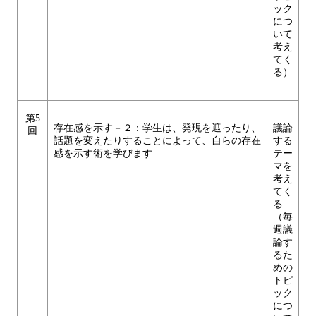
ック
につ
いて
考え
てく
る）
第5
存在感を示す－２：学生は、発現を遮ったり、
議論
回
話題を変えたりすることによって、自らの存在
する
感を示す術を学びます
テー
マを
考え
てく
る
（毎
週議
論す
るた
めの
トピ
ック
につ