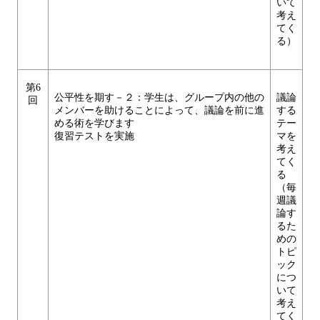
いて
考え
てく
る）
第6
公平性を期す－２：学生は、グループ内の他の
議論
回
メンバーを助けることによって、議論を前に進
する
める術を学びます
テー
復習テストを実施
マを
考え
てく
る
（毎
週議
論す
るた
めの
トピ
ック
につ
いて
考え
てく