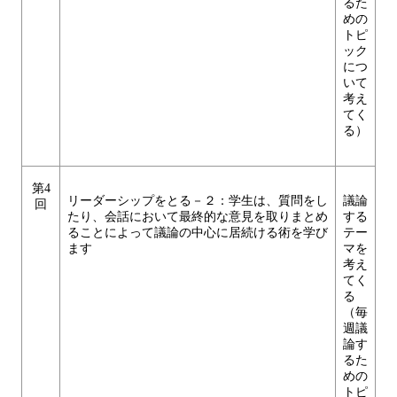
るた
めの
トピ
ック
につ
いて
考え
てく
る）
第4
リーダーシップをとる－２：学生は、質問をし
議論
回
たり、会話において最終的な意見を取りまとめ
する
ることによって議論の中心に居続ける術を学び
テー
ます
マを
考え
てく
る
（毎
週議
論す
るた
めの
トピ