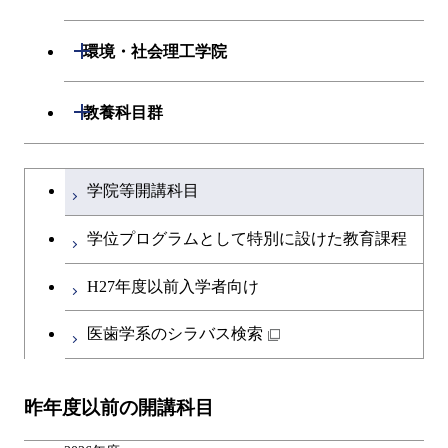
専門科目
エネルギーコース
応用化学コース
開閉
情報工学系
数理・計算科学コース
開閉
生命理工学系
開閉
環境・社会理工学院
エネルギー・情報コース
エネルギーコース
専門科目
知能情報コース
情報工学コース
専門科目
生命理工学コース
開閉
建築学系
開閉
教養科目群
ライフエンジニアリングコ
エネルギー・情報コース
研究関連科目
ライフエンジニアリングコ
ライフエンジニアリングコ
ース
開閉
土木・環境工学系
建築学コース
ース
文系教養科目
大学院課程を切り替える
ース
ライフエンジニアリングコ
学院等開講科目
原子核工学コース
ース
開閉
融合理工学系
エンジニアリングデザイン
土木工学コース
知能情報コース
英語科目
地球生命コース
コース
学位プログラムとして特別に設けた教育課程
人間医療科学技術コース
原子核工学コース
開閉
社会・人間科学系
エンジニアリングデザイン
地球環境共創コース
エネルギー・情報コース
第二外国語科目
人間医療科学技術コース
都市・環境学コース
コース
H27年度以前入学者向け
物質・情報卓越コース
地球生命コース
開閉
イノベーション科学系
エネルギーコース
社会・人間科学コース
人間医療科学技術コース
日本語・日本文化科目
物質・情報卓越コース
医歯学系のシラバス検索
都市・環境学コース
人間医療科学技術コース
開閉
技術経営専門職学位課程
エネルギー・情報コース
イノベーション科学コース
物質・情報卓越コース
教職科目
物質・情報卓越コース
昨年度以前の開講科目
専門科目
エンジニアリングデザイン
人間医療科学技術コース
技術経営専門職学位課程
キャリア科目
コース