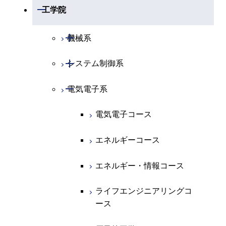
開閉
数学系
開閉
工学院
開閉
物理学系
数学コース
開閉
機械系
開閉
化学系
物理学コース
開閉
システム制御系
機械コース
開閉
地球惑星科学系
物質・情報卓越コース
化学コース
開閉
電気電子系
エネルギーコース
システム制御コース
専門科目
エネルギーコース
地球惑星科学コース
エネルギー・情報コース
エンジニアリングデザイン
電気電子コース
コース
エネルギー・情報コース
地球生命コース
エンジニアリングデザイン
エネルギーコース
コース
人間医療科学技術コース
物質・情報卓越コース
エネルギー・情報コース
ライフエンジニアリングコ
ース
ライフエンジニアリングコ
ース
原子核工学コース