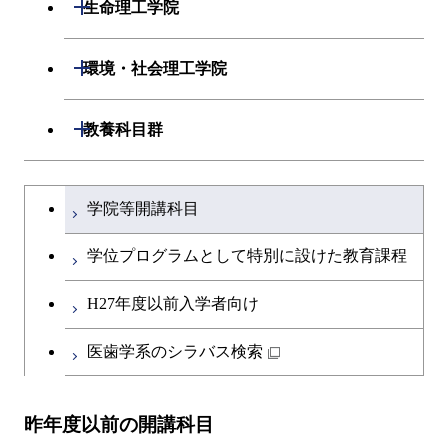
数理・計算科学系
開閉
人間医療科学技術コース
生命理工学院
専門科目
エネルギーコース
応用化学コース
開閉
情報工学系
数理・計算科学コース
物質・情報卓越コース
開閉
生命理工学系
開閉
環境・社会理工学院
エネルギー・情報コース
エネルギーコース
専門科目
知能情報コース
情報工学コース
専門科目
生命理工学コース
開閉
建築学系
開閉
教養科目群
ライフエンジニアリングコ
エネルギー・情報コース
研究関連科目
ライフエンジニアリングコ
ライフエンジニアリングコ
ース
開閉
土木・環境工学系
建築学コース
ース
文系教養科目
大学院課程を切り替える
ース
ライフエンジニアリングコ
学院等開講科目
原子核工学コース
ース
開閉
融合理工学系
エンジニアリングデザイン
土木工学コース
知能情報コース
英語科目
地球生命コース
コース
学位プログラムとして特別に設けた教育課程
人間医療科学技術コース
原子核工学コース
開閉
社会・人間科学系
エンジニアリングデザイン
地球環境共創コース
エネルギー・情報コース
第二外国語科目
人間医療科学技術コース
都市・環境学コース
コース
H27年度以前入学者向け
物質・情報卓越コース
地球生命コース
開閉
イノベーション科学系
エネルギーコース
社会・人間科学コース
人間医療科学技術コース
日本語・日本文化科目
物質・情報卓越コース
医歯学系のシラバス検索
都市・環境学コース
人間医療科学技術コース
開閉
技術経営専門職学位課程
エネルギー・情報コース
イノベーション科学コース
物質・情報卓越コース
教職科目
物質・情報卓越コース
昨年度以前の開講科目
専門科目
エンジニアリングデザイン
人間医療科学技術コース
技術経営専門職学位課程
キャリア科目