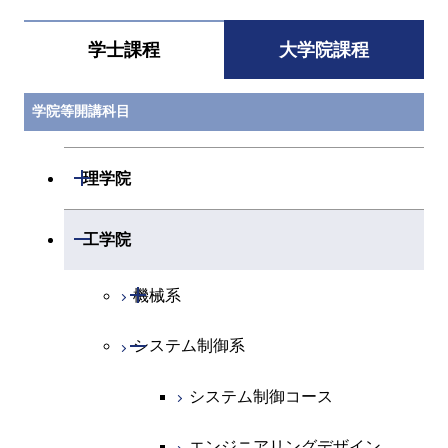
学士課程
大学院課程
学院等開講科目
開閉
理学院
開閉
数学系
開閉
工学院
開閉
物理学系
数学コース
開閉
機械系
開閉
化学系
物理学コース
開閉
システム制御系
機械コース
開閉
地球惑星科学系
物質・情報卓越コース
化学コース
エネルギーコース
システム制御コース
専門科目
エネルギーコース
地球惑星科学コース
エネルギー・情報コース
エンジニアリングデザイン