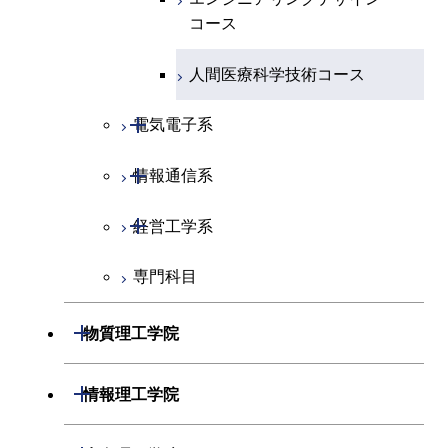
コース
エネルギー・情報コース
地球生命コース
エンジニアリングデザイン
コース
人間医療科学技術コース
物質・情報卓越コース
開閉
電気電子系
ライフエンジニアリングコ
ース
開閉
情報通信系
電気電子コース
原子核工学コース
開閉
経営工学系
エネルギーコース
情報通信コース
人間医療科学技術コース
専門科目
エネルギー・情報コース
エンジニアリングデザイン
経営工学コース
コース
ライフエンジニアリングコ
エンジニアリングデザイン
開閉
物質理工学院
ース
ライフエンジニアリングコ
コース
ース
開閉
材料系
開閉
情報理工学院
原子核工学コース
人間医療科学技術コース
開閉
応用化学系
材料コース
開閉