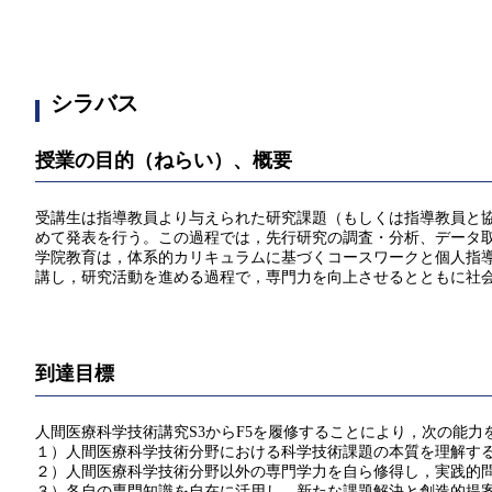
シラバス
授業の目的（ねらい）、概要
受講生は指導教員より与えられた研究課題（もしくは指導教員と
めて発表を行う。この過程では，先行研究の調査・分析、データ
学院教育は，体系的カリキュラムに基づくコースワークと個人指
講し，研究活動を進める過程で，専門力を向上させるとともに社
到達目標
人間医療科学技術講究S3からF5を履修することにより，次の能力
１）人間医療科学技術分野における科学技術課題の本質を理解す
２）人間医療科学技術分野以外の専門学力を自ら修得し，実践的
３）各自の専門知識を自在に活用し，新たな課題解決と創造的提