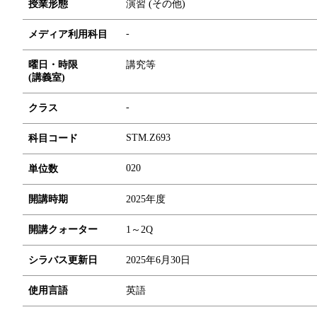
授業形態
演習 (その他)
-
メディア利用科目
曜日・時限
講究等
(講義室)
-
クラス
STM.Z693
科目コード
0
2
0
単位数
開講時期
2025年度
開講クォーター
1～2Q
シラバス更新日
2025年6月30日
使用言語
英語