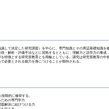
協議して決定した研究課題）を中心に、専門知識とその周辺基礎知識を
取得・解析・評価手法などに習熟するとともに，理解力と語学力の養成
導を特徴とする研究室教育とを両輪としている。講究は研究室教育の中
会で必要とされる能力を身につけることが期待される。
を段階的に修得する。
るための専門学力
問題解決に結びつける力
案を行う力