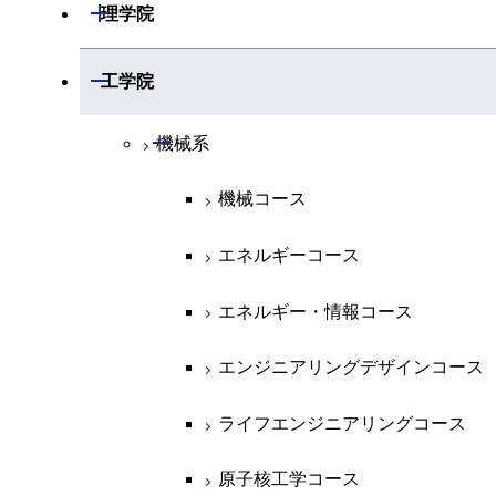
開閉
理学院
開閉
数学系
開閉
工学院
開閉
物理学系
数学コース
開閉
機械系
開閉
化学系
物理学コース
機械コース
開閉
地球惑星科学系
物質・情報卓越コース
化学コース
エネルギーコース
専門科目
エネルギーコース
地球惑星科学コース
エネルギー・情報コース
エネルギー・情報コース
地球生命コース
エンジニアリングデザインコース
物質・情報卓越コース
ライフエンジニアリングコース
原子核工学コース