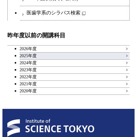
物質・情報卓越コース
地球生命コース
開閉
イノベーション科学系
エネルギーコース
社会・人間科学コース
人間医療科学技術コース
日本語・日本文化科目
物質・情報卓越コース
医歯学系のシラバス検索
都市・環境学コース
人間医療科学技術コース
開閉
技術経営専門職学位課程
エネルギー・情報コース
イノベーション科学コース
物質・情報卓越コース
教職科目
物質・情報卓越コース
昨年度以前の開講科目
専門科目
エンジニアリングデザイン
人間医療科学技術コース
技術経営専門職学位課程
キャリア科目
コース
2026年度
アントレプレナーシップ科目
2025年度
原子核工学コース
2024年度
2023年度
広域教養科目
物質・情報卓越コース
2022年度
2021年度
2020年度