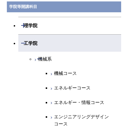
学院等開講科目
開閉
理学院
開閉
数学系
開閉
工学院
開閉
物理学系
数学コース
開閉
機械系
開閉
化学系
物理学コース
機械コース
開閉
地球惑星科学系
物質・情報卓越コース
化学コース
エネルギーコース
専門科目
エネルギーコース
地球惑星科学コース
エネルギー・情報コース
エネルギー・情報コース
地球生命コース
エンジニアリングデザイン
コース