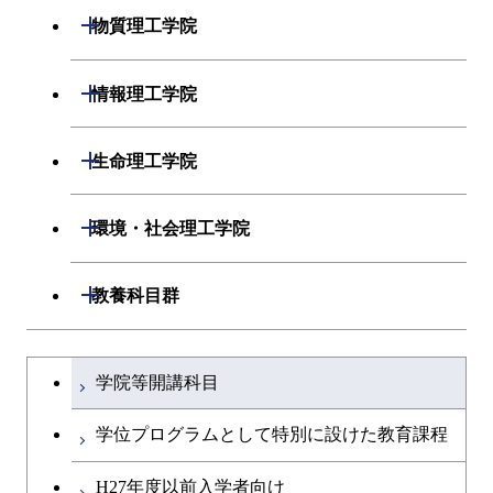
ライフエンジニアリングコ
エンジニアリングデザイン
開閉
物質理工学院
ース
ライフエンジニアリングコ
コース
ース
開閉
材料系
開閉
情報理工学院
原子核工学コース
人間医療科学技術コース
開閉
応用化学系
材料コース
開閉
数理・計算科学系
開閉
人間医療科学技術コース
生命理工学院
専門科目
エネルギーコース
応用化学コース
開閉
情報工学系
数理・計算科学コース
物質・情報卓越コース
開閉
生命理工学系
開閉
環境・社会理工学院
エネルギー・情報コース
エネルギーコース
専門科目
知能情報コース
情報工学コース
専門科目
生命理工学コース
開閉
建築学系
開閉
教養科目群
ライフエンジニアリングコ
エネルギー・情報コース
研究関連科目
ライフエンジニアリングコ
ライフエンジニアリングコ
ース
開閉
土木・環境工学系
建築学コース
ース
文系教養科目
大学院課程を切り替える
ース
ライフエンジニアリングコ
学院等開講科目
原子核工学コース
ース
開閉
融合理工学系
エンジニアリングデザイン
土木工学コース
知能情報コース
英語科目
地球生命コース
コース
学位プログラムとして特別に設けた教育課程
人間医療科学技術コース
原子核工学コース
開閉
社会・人間科学系
エンジニアリングデザイン
地球環境共創コース
エネルギー・情報コース
第二外国語科目
人間医療科学技術コース
都市・環境学コース
コース
H27年度以前入学者向け