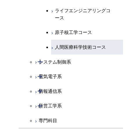
物質・情報卓越コース
ライフエンジニアリングコ
ース
原子核工学コース
人間医療科学技術コース
開閉
システム制御系
開閉
電気電子系
システム制御コース
開閉
情報通信系
エンジニアリングデザイン
電気電子コース
コース
開閉
経営工学系
エネルギーコース
情報通信コース
人間医療科学技術コース
専門科目
エネルギー・情報コース
エンジニアリングデザイン
経営工学コース
コース