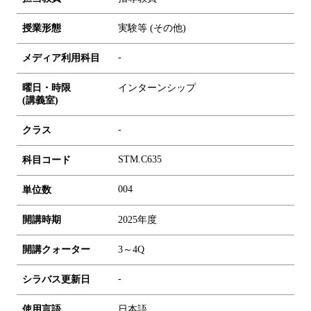
授業形態
実験等 (その他)
-
メディア利用科目
曜日・時限
インターンシップ
(講義室)
-
クラス
STM.C635
科目コード
0
0
4
単位数
開講時期
2025年度
開講クォーター
3～4Q
-
シラバス更新日
使用言語
日本語