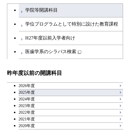
土木・環境工学系
建築学コース
ース
文系教養科目
大学院課程を切り替える
ース
ライフエンジニアリングコ
学院等開講科目
原子核工学コース
ース
開閉
融合理工学系
エンジニアリングデザイン
土木工学コース
知能情報コース
英語科目
地球生命コース
コース
学位プログラムとして特別に設けた教育課程
人間医療科学技術コース
原子核工学コース
開閉
社会・人間科学系
エンジニアリングデザイン
地球環境共創コース
エネルギー・情報コース
第二外国語科目
人間医療科学技術コース
都市・環境学コース
コース
H27年度以前入学者向け
物質・情報卓越コース
地球生命コース
開閉
イノベーション科学系
エネルギーコース
社会・人間科学コース
人間医療科学技術コース
日本語・日本文化科目
物質・情報卓越コース
医歯学系のシラバス検索
都市・環境学コース
人間医療科学技術コース
開閉
技術経営専門職学位課程
エネルギー・情報コース
イノベーション科学コース
物質・情報卓越コース
教職科目
物質・情報卓越コース
昨年度以前の開講科目
専門科目
エンジニアリングデザイン
人間医療科学技術コース
技術経営専門職学位課程
キャリア科目
コース
2026年度
アントレプレナーシップ科目
2025年度
原子核工学コース
2024年度
2023年度
広域教養科目
物質・情報卓越コース
2022年度
2021年度
2020年度