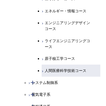
専門科目
エネルギーコース
地球惑星科学コース
エネルギー・情報コース
エネルギー・情報コース
地球生命コース
エンジニアリングデザイン
コース
物質・情報卓越コース
ライフエンジニアリングコ
ース
原子核工学コース
人間医療科学技術コース
開閉
システム制御系
開閉
電気電子系
システム制御コース
開閉