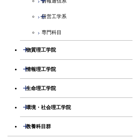
情報通信系
エンジニアリングデザイン
電気電子コース
コース
開閉
経営工学系
エネルギーコース
情報通信コース
人間医療科学技術コース
専門科目
エネルギー・情報コース
エンジニアリングデザイン
経営工学コース
コース
ライフエンジニアリングコ
エンジニアリングデザイン
開閉
物質理工学院
ース
ライフエンジニアリングコ
コース
ース
開閉
材料系
開閉
情報理工学院
原子核工学コース
人間医療科学技術コース
開閉
応用化学系
材料コース
開閉
数理・計算科学系
開閉
人間医療科学技術コース
生命理工学院
専門科目
エネルギーコース
応用化学コース
開閉
情報工学系
数理・計算科学コース
物質・情報卓越コース
開閉
生命理工学系
開閉
環境・社会理工学院
エネルギー・情報コース
エネルギーコース
専門科目
知能情報コース
情報工学コース
専門科目
生命理工学コース
開閉
建築学系
開閉
教養科目群
ライフエンジニアリングコ
エネルギー・情報コース
研究関連科目
ライフエンジニアリングコ
ライフエンジニアリングコ
ース
開閉