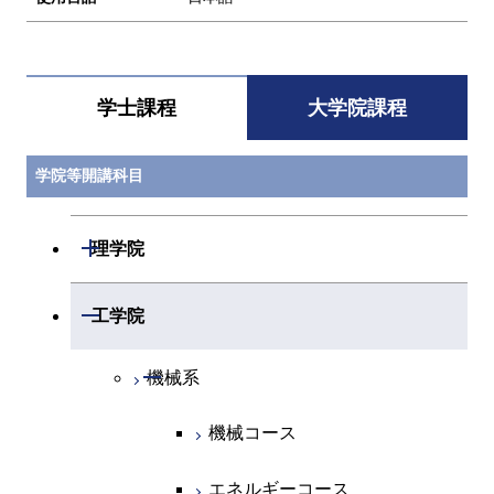
学士課程
大学院課程
学院等開講科目
開閉
理学院
開閉
数学系
開閉
工学院
開閉
物理学系
数学コース
開閉
機械系
開閉
化学系
物理学コース
機械コース
開閉
地球惑星科学系
物質・情報卓越コース
化学コース
エネルギーコース