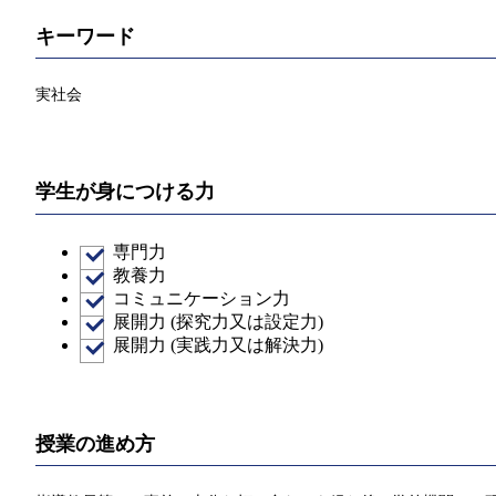
キーワード
実社会
学生が身につける力
専門力
教養力
コミュニケーション力
展開力 (探究力又は設定力)
展開力 (実践力又は解決力)
授業の進め方