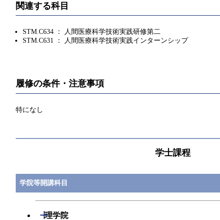
関連する科目
STM.C634 ： 人間医療科学技術実践研修第二
STM.C631 ： 人間医療科学技術実践インターンシップ
履修の条件・注意事項
特になし
学士課程
学院等開講科目
開閉
理学院