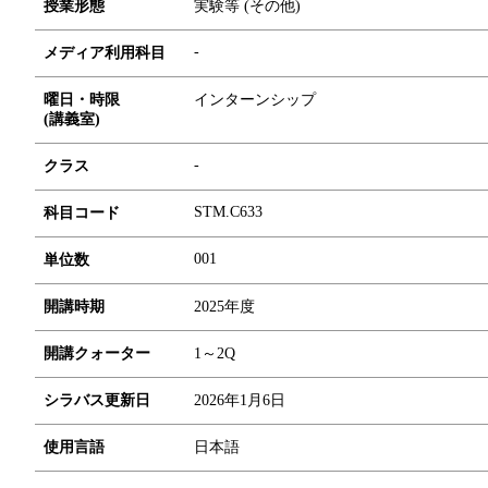
授業形態
実験等 (その他)
-
メディア利用科目
曜日・時限
インターンシップ
(講義室)
-
クラス
STM.C633
科目コード
0
0
1
単位数
開講時期
2025年度
開講クォーター
1～2Q
シラバス更新日
2026年1月6日
使用言語
日本語