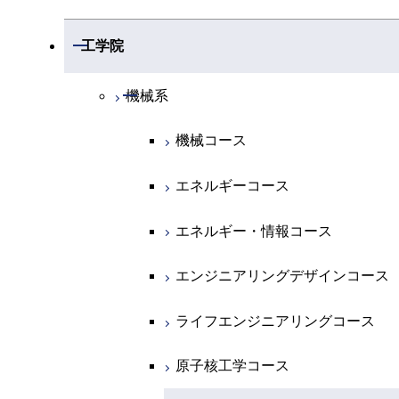
開閉
数学系
開閉
工学院
開閉
物理学系
数学コース
開閉
機械系
開閉
化学系
物理学コース
機械コース
開閉
地球惑星科学系
物質・情報卓越コース
化学コース
エネルギーコース
専門科目
エネルギーコース
地球惑星科学コース
エネルギー・情報コース
エネルギー・情報コース
地球生命コース
エンジニアリングデザインコース
物質・情報卓越コース
ライフエンジニアリングコース
原子核工学コース