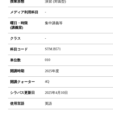
授業形態
演習 (対面型)
-
メディア利用科目
曜日・時限
集中講義等
(講義室)
-
クラス
STM.B571
科目コード
0
1
0
単位数
開講時期
2025年度
4Q
開講クォーター
シラバス更新日
2025年4月10日
使用言語
英語