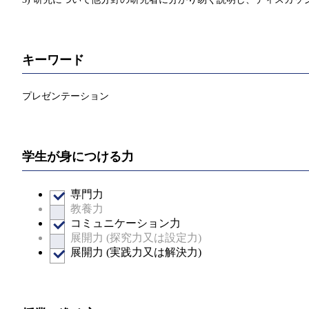
キーワード
プレゼンテーション
学生が身につける力
専門力
教養力
コミュニケーション力
展開力 (探究力又は設定力)
展開力 (実践力又は解決力)