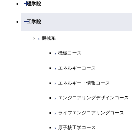
開閉
理学院
開閉
数学系
開閉
工学院
開閉
物理学系
数学コース
開閉
機械系
開閉
化学系
物理学コース
機械コース
開閉
地球惑星科学系
物質・情報卓越コース
化学コース
エネルギーコース
専門科目
エネルギーコース
地球惑星科学コース
エネルギー・情報コース
エネルギー・情報コース
地球生命コース
エンジニアリングデザインコース
物質・情報卓越コース
ライフエンジニアリングコース
原子核工学コース