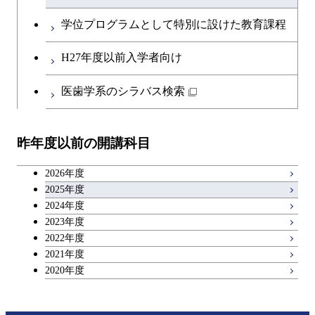
融合理工学系
エンジニアリングデザイン
土木工学コース
知能情報コース
英語科目
地球生命コース
コース
学位プログラムとして特別に設けた教育課程
人間医療科学技術コース
原子核工学コース
開閉
社会・人間科学系
エンジニアリングデザイン
地球環境共創コース
エネルギー・情報コース
第二外国語科目
人間医療科学技術コース
都市・環境学コース
コース
H27年度以前入学者向け
物質・情報卓越コース
地球生命コース
開閉
イノベーション科学系
エネルギーコース
社会・人間科学コース
人間医療科学技術コース
日本語・日本文化科目
物質・情報卓越コース
医歯学系のシラバス検索
都市・環境学コース
人間医療科学技術コース
開閉
技術経営専門職学位課程
エネルギー・情報コース
イノベーション科学コース
物質・情報卓越コース
教職科目
物質・情報卓越コース
昨年度以前の開講科目
専門科目
エンジニアリングデザイン
人間医療科学技術コース
技術経営専門職学位課程
キャリア科目
コース
2026年度
アントレプレナーシップ科目
2025年度
原子核工学コース
2024年度
2023年度
広域教養科目
物質・情報卓越コース
2022年度
2021年度
2020年度