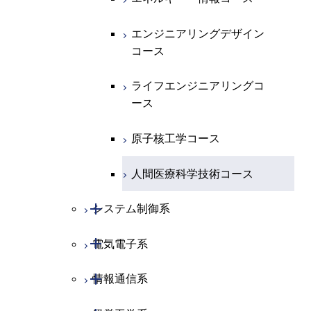
エネルギー・情報コース
地球生命コース
エンジニアリングデザイン
コース
物質・情報卓越コース
ライフエンジニアリングコ
ース
原子核工学コース
人間医療科学技術コース
開閉
システム制御系
開閉
電気電子系
システム制御コース
開閉
情報通信系
エンジニアリングデザイン
電気電子コース
コース