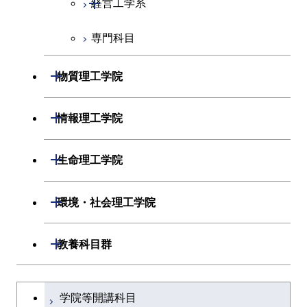
開閉
経営工学系
エネルギーコース
情報通信コース
人間医療科学技術コース
専門科目
エネルギー・情報コース
エンジニアリングデザイン
経営工学コース
コース
ライフエンジニアリングコ
エンジニアリングデザイン
開閉
物質理工学院
ース
ライフエンジニアリングコ
コース
ース
開閉
材料系
開閉
情報理工学院
原子核工学コース
人間医療科学技術コース
開閉
応用化学系
材料コース
開閉
数理・計算科学系
開閉
人間医療科学技術コース
生命理工学院
専門科目
エネルギーコース
応用化学コース
開閉
情報工学系
数理・計算科学コース
物質・情報卓越コース
開閉
生命理工学系
開閉
環境・社会理工学院
エネルギー・情報コース
エネルギーコース
専門科目
知能情報コース
情報工学コース
専門科目
生命理工学コース
開閉
建築学系
開閉
教養科目群
ライフエンジニアリングコ
エネルギー・情報コース
研究関連科目
ライフエンジニアリングコ
ライフエンジニアリングコ
ース
開閉
土木・環境工学系
建築学コース
ース
文系教養科目
大学院課程を切り替える
ース
ライフエンジニアリングコ
学院等開講科目
原子核工学コース
ース
開閉