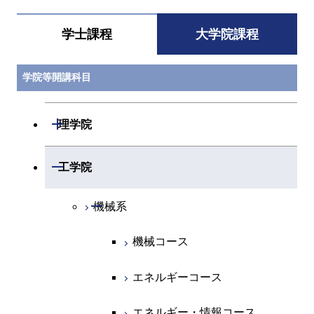
学士課程
大学院課程
学院等開講科目
開閉
理学院
開閉
数学系
開閉
工学院
開閉
物理学系
数学コース
開閉
機械系
開閉
化学系
物理学コース
機械コース
開閉
地球惑星科学系
物質・情報卓越コース
化学コース
エネルギーコース
専門科目
エネルギーコース
地球惑星科学コース
エネルギー・情報コース