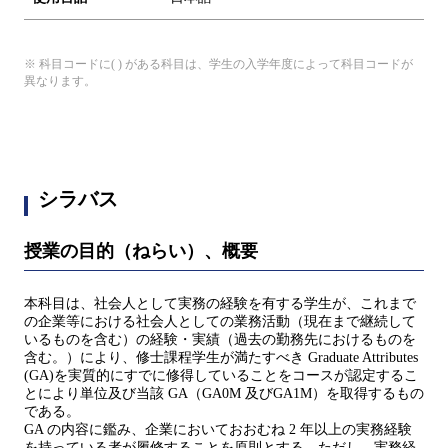
※ 科目コードに( ) がある科目は、学生の入学年度によって科目コードが
異なります。
シラバス
授業の目的（ねらい）、概要
本科目は、社会人として実務の経験を有する学生が、これまで
の企業等における社会人としての業務活動（現在まで継続して
いるものを含む）の経験・実績（過去の勤務先におけるものを
含む。）により、修士課程学生が満たすべき Graduate Attributes
(GA)を実質的にすでに修得していることをコースが認定するこ
とにより単位及び当該 GA（GA0M 及びGA1M）を取得するもの
である。
GA の内容に鑑み、企業においておおむね 2 年以上の実務経験
を持っている者が履修することを原則とする。ただし、実務経