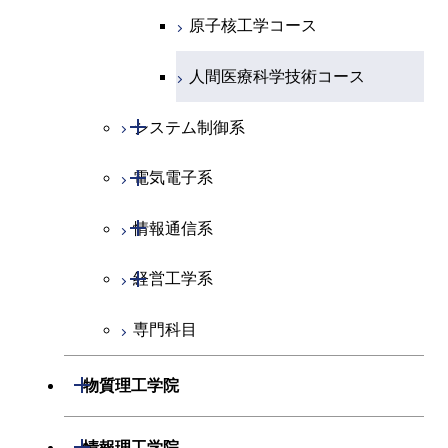
原子核工学コース
人間医療科学技術コース
開閉
システム制御系
開閉
電気電子系
システム制御コース
開閉
情報通信系
エンジニアリングデザイン
電気電子コース
コース
開閉
経営工学系
エネルギーコース
情報通信コース
人間医療科学技術コース
専門科目
エネルギー・情報コース
エンジニアリングデザイン
経営工学コース
コース
ライフエンジニアリングコ
エンジニアリングデザイン
開閉
物質理工学院
ース
ライフエンジニアリングコ
コース
ース
開閉
材料系
開閉
情報理工学院