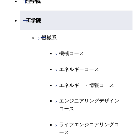
理学院
開閉
数学系
開閉
工学院
開閉
物理学系
数学コース
開閉
機械系
開閉
化学系
物理学コース
機械コース
開閉
地球惑星科学系
物質・情報卓越コース
化学コース
エネルギーコース
専門科目
エネルギーコース
地球惑星科学コース
エネルギー・情報コース
エネルギー・情報コース
地球生命コース
エンジニアリングデザイン
コース
物質・情報卓越コース
ライフエンジニアリングコ
ース