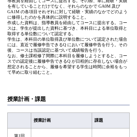
導教員を経由してコースに提出する。その際、単に経験・実績
を有していることだけでなく、それらのなかで GA0M 及び
GA1M の各項目それぞれに対して経験・実績のなかでどのよう
に修得したのかを具体的に説明すること。
作成した資料は、指導教員を経由してコースに提出する。コー
スは、学生が提出した資料に基づき、本科目による単位取得と
取得する単位数について認定する。
学生は、本科目の単位取得及び単位数について認定された場合
には、直近で履修申告できるQ において履修申告を行う。その
後、コースは当該認定に基づいて成績報告を行う。
なお、修士課程修了間際に本科目を履修しようとすると、コー
スでの認定後に履修申告できるQ が日程的に存在しない場合が
想定されることから、履修を希望する学生は時間に余裕をもっ
て早めに取り組むこと。
授業計画・課題
授業計画
課題
第1回