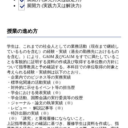
展開力 (実践力又は解決力)
授業の進め方
学生は、これまでの社会人としての業務活動（現在まで継続し
ているものを含む）の経験・実績（過去の勤務先におけるもの
を含む。）により、GA0M 及びGA1M をすでに満たしているこ
とを客観的に証明する資料の作成及び取得する単位数の方針に
ついて指導教員と予め確認する。本科目での単位取得の対象と
考えられる経験・実績例は以下のとおり。
・企業内でのビジネス等の実務実績
・標準化関連の活動実績（※）
・対外的に示せるイベント等の担当歴
・学会における発表実績（※）
・学会活動、国際会議の実行委員等の役歴
・ジャーナル・論文の執筆実績（※）
・レビュー ・ 解説記事等（※）
・特許出願の実績（※）
（※）「講究」と重複履修にならないこと。
上記指導教員との確認に基づき、履修学生は資料を作成し、指