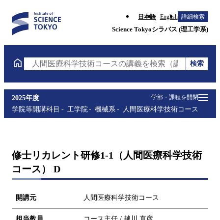
日本語
English
詳細検索
Science Tokyoシラバス (理工学系)
検索
人間医療科学技術コースの講義を検索（講義名・科目
学部・課程を開閉
2025年度
学院等開講科目
工学院
機械系
人間医療科学技術コース
修士リカレント研修1-1（人間医療科学技術
コース） D
開講元
人間医療科学技術コース
担当教員
コース主任 / 越川 直彦