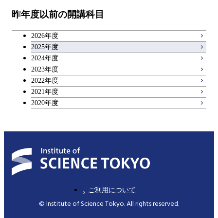
物質・情報卓越コース
昨年度以前の開講科目
専門科目
エンジニアリングデザイン
人間医療科学技術コース
技術経営専門職学位課程
キャリア科目
コース
2026年度
アントレプレナーシップ科目
2025年度
原子核工学コース
2024年度
2023年度
広域教養科目
物質・情報卓越コース
2022年度
2021年度
2020年度
ご利用について
© Institute of Science Tokyo. All rights reserved.