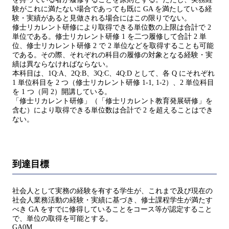
験がこれに満たない場合であっても既に GA を満たしている経
験・実績があると見做される場合にはこの限りでない。
修士リカレント研修により取得できる単位数の上限は合計で 2
単位である。修士リカレント研修 1 を二つ履修して合計 2 単
位、修士リカレント研修 2 で 2 単位などを取得することも可能
である。その際、それぞれの科目の履修の対象となる経験・実
績は異ならなければならない。
本科目は、1Q:A、2Q:B、3Q:C、4Q:D として、各 Q にそれぞれ
1 単位科目を 2 つ（修士リカレント研修 1-1, 1-2）、2 単位科目
を 1 つ（同 2）開講している。
「修士リカレント研修」（「修士リカレント教育発展研修」を
含む）により取得できる単位数は合計で 2 を超えることはでき
ない。
到達目標
社会人として実務の経験を有する学生が、これまで及び現在の
社会人業務活動の経験・実績に基づき、修士課程学生が満たす
べき GA をすでに修得していることをコース等が認定すること
で、単位の取得を可能とする。
GA0M