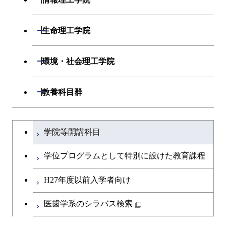
原子核工学コース
人間医療科学技術コース
開閉
応用化学系
材料コース
開閉
数理・計算科学系
開閉
人間医療科学技術コース
生命理工学院
専門科目
エネルギーコース
応用化学コース
開閉
情報工学系
数理・計算科学コース
物質・情報卓越コース
開閉
生命理工学系
開閉
環境・社会理工学院
エネルギー・情報コース
エネルギーコース
専門科目
知能情報コース
情報工学コース
専門科目
生命理工学コース
開閉
建築学系
開閉
教養科目群
ライフエンジニアリングコ
エネルギー・情報コース
研究関連科目
ライフエンジニアリングコ
ライフエンジニアリングコ
ース
開閉
土木・環境工学系
建築学コース
ース
文系教養科目
大学院課程を切り替える
ース
ライフエンジニアリングコ
学院等開講科目
原子核工学コース
ース
開閉
融合理工学系
エンジニアリングデザイン
土木工学コース
知能情報コース
英語科目
地球生命コース
コース
学位プログラムとして特別に設けた教育課程
人間医療科学技術コース
原子核工学コース
開閉
社会・人間科学系
エンジニアリングデザイン
地球環境共創コース
エネルギー・情報コース
第二外国語科目
人間医療科学技術コース
都市・環境学コース
コース
H27年度以前入学者向け
物質・情報卓越コース
地球生命コース
開閉
イノベーション科学系
エネルギーコース
社会・人間科学コース
人間医療科学技術コース
日本語・日本文化科目
物質・情報卓越コース
医歯学系のシラバス検索
都市・環境学コース
人間医療科学技術コース
開閉
技術経営専門職学位課程
エネルギー・情報コース
イノベーション科学コース
物質・情報卓越コース
教職科目