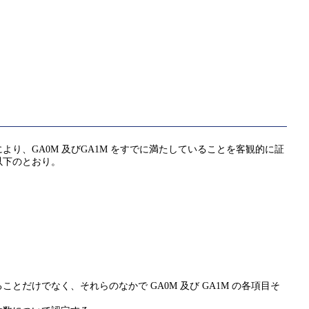
、GA0M 及びGA1M をすでに満たしていることを客観的に証
以下のとおり。
けでなく、それらのなかで GA0M 及び GA1M の各項目そ