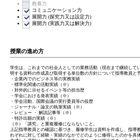
教養力
コミュニケーション力
展開力 (探究力又は設定力)
展開力 (実践力又は解決力)
授業の進め方
学生は、これまでの社会人としての業務活動（現在まで継続してい
明する資料の作成及び取得する単位数の方針について指導教員と
・企業内でのビジネス等の実務実績
・標準化関連の活動実績（※）
・対外的に示せるイベント等の担当歴
・学会における発表実績（※）
・学会活動、国際会議の実行委員等の役歴
・ジャーナル・論文の執筆実績（※）
・レビュー ・ 解説記事等（※）
・特許出願の実績（※）
（※）「講究」と重複履修にならないこと。
上記指導教員との確認に基づき、履修学生は資料を作成し、指導教員
れぞれに対して経験・実績のなかでどのように修得したのかを具