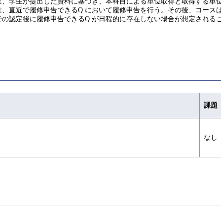
は、学生が提出した資料に基づき、本科目による単位取得と取得する単
、直近で履修申告できるQ において履修申告を行う。その後、コース
の認定後に履修申告できるQ が日程的に存在しない場合が想定される
課題
なし