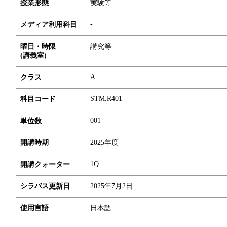
授業形態
実験等
-
メディア利用科目
曜日・時限
講究等
(講義室)
A
クラス
STM.R401
科目コード
0
0
1
単位数
開講時期
2025年度
1Q
開講クォーター
シラバス更新日
2025年7月2日
使用言語
日本語