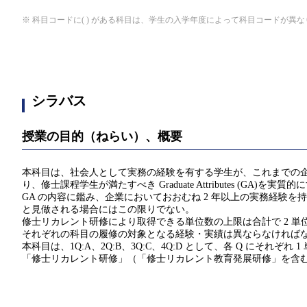
※ 科目コードに( ) がある科目は、学生の入学年度によって科目コードが異
シラバス
授業の目的（ねらい）、概要
本科目は、社会人として実務の経験を有する学生が、これまでの
り、修士課程学生が満たすべき Graduate Attributes (
GA の内容に鑑み、企業においておおむね 2 年以上の実務経験
と見做される場合にはこの限りでない。
修士リカレント研修により取得できる単位数の上限は合計で 2 単位
それぞれの科目の履修の対象となる経験・実績は異ならなければ
本科目は、1Q:A、2Q:B、3Q:C、4Q:D として、各 Q にそれぞれ 
「修士リカレント研修」（「修士リカレント教育発展研修」を含む