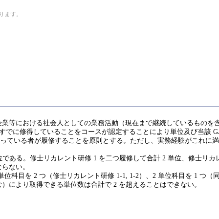
なります。
企業等における社会人としての業務活動（現在まで継続しているものを
GA)を実質的にすでに修得していることをコースが認定することにより単位及び当該
を持っている者が履修することを原則とする。ただし、実務経験がこれに満
である。修士リカレント研修 1 を二つ履修して合計 2 単位、修士リカレ
ならない。
1 単位科目を 2 つ（修士リカレント研修 1-1, 1-2）、2 単位科目を 1 つ
）により取得できる単位数は合計で 2 を超えることはできない。