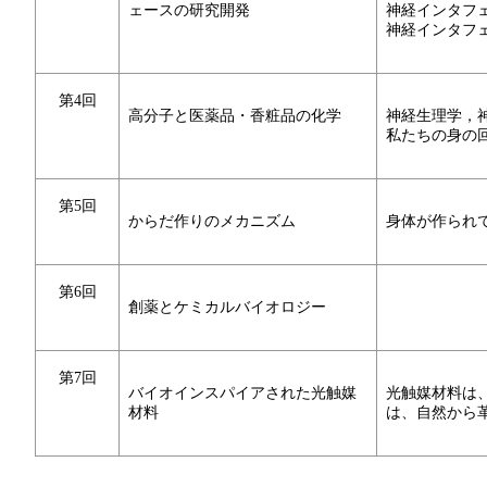
ェースの研究開発
神経インタフ
神経インタフ
第4回
高分子と医薬品・香粧品の化学
神経生理学，
私たちの身の
第5回
からだ作りのメカニズム
身体が作られ
第6回
創薬とケミカルバイオロジー
第7回
バイオインスパイアされた光触媒
光触媒材料は
材料
は、自然から