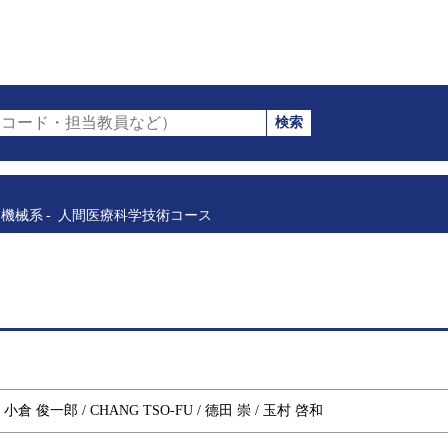
検索
コード・担当教員など）
機械系
人間医療科学技術コース
 小倉 俊一郎 / CHANG TSO-FU / 德田 崇 / 玉村 啓和