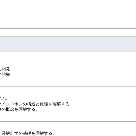
の開発
の開発
学ぶ。
マイクロホンの構造と原理を理解する。
路の概念を理解する。
神経解剖学の基礎を理解する。