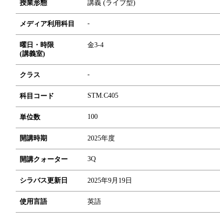
授業形態
講義 (ライブ型)
-
メディア利用科目
曜日・時限
金3-4
(講義室)
-
クラス
STM.C405
科目コード
1
0
0
単位数
開講時期
2025年度
3Q
開講クォーター
シラバス更新日
2025年9月19日
使用言語
英語