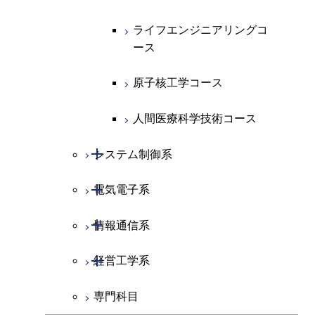
物質・情報卓越コース
ライフエンジニアリングコ
ース
原子核工学コース
人間医療科学技術コース
開閉
システム制御系
開閉
電気電子系
システム制御コース
開閉
情報通信系
エンジニアリングデザイン
電気電子コース
コース
開閉
経営工学系
エネルギーコース
情報通信コース
人間医療科学技術コース
専門科目
エネルギー・情報コース
エンジニアリングデザイン
経営工学コース
コース