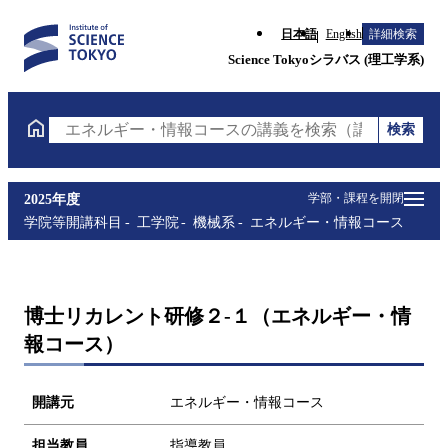
日本語
English
詳細検索
Science Tokyoシラバス (理工学系)
検索
エネルギー・情報コースの講義を検索（講義名・科目
学部・課程を開閉
2025年度
学院等開講科目
工学院
機械系
エネルギー・情報コース
博士リカレント研修２-１（エネルギー・情
報コース）
開講元
エネルギー・情報コース
担当教員
指導教員