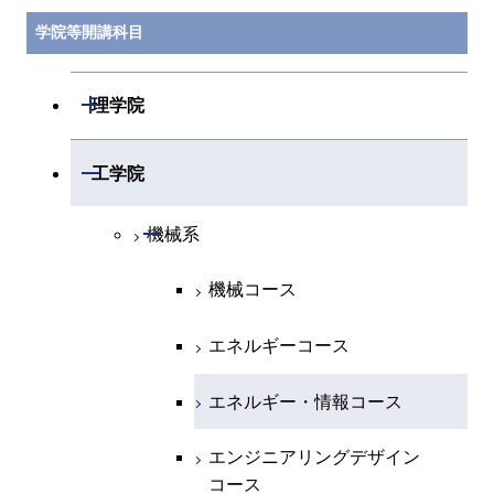
学院等開講科目
開閉
理学院
開閉
数学系
開閉
工学院
開閉
物理学系
数学コース
開閉
機械系
開閉
化学系
物理学コース
機械コース
開閉
地球惑星科学系
物質・情報卓越コース
化学コース
エネルギーコース
専門科目
エネルギーコース
地球惑星科学コース
エネルギー・情報コース
エネルギー・情報コース
地球生命コース
エンジニアリングデザイン
コース