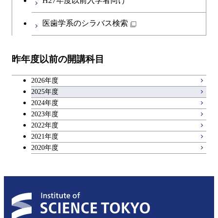
H27年度以前入学者向け
物質・情報卓越コース
地球生命コース
開閉
イノベーション科学系
エネルギーコース
社会・人間科学コース
人間医療科学技術コース
日本語・日本文化科目
物質・情報卓越コース
医歯学系のシラバス検索
都市・環境学コース
人間医療科学技術コース
開閉
技術経営専門職学位課程
エネルギー・情報コース
イノベーション科学コース
物質・情報卓越コース
教職科目
物質・情報卓越コース
昨年度以前の開講科目
専門科目
エンジニアリングデザイン
人間医療科学技術コース
技術経営専門職学位課程
キャリア科目
コース
2026年度
アントレプレナーシップ科目
2025年度
原子核工学コース
2024年度
2023年度
広域教養科目
物質・情報卓越コース
2022年度
2021年度
2020年度