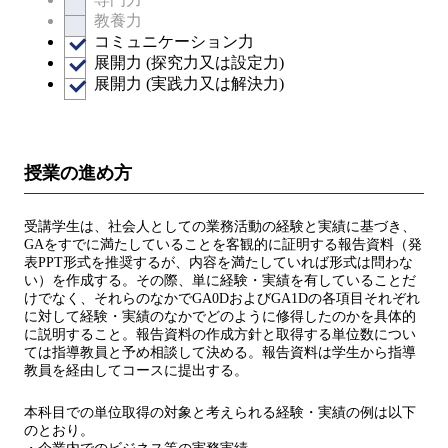
教養力
コミュニケーション力
展開力 (探究力又は設定力)
展開力 (実践力又は解決力)
授業の進め方
受講学生は、社会人としての業務活動の経験と実績に基づき、
GAをすでに満たしていることを客観的に証明する報告資料（発
表PPT形式を推奨するが、内容を満たしていれば形式は問わな
い）を作成する。その際、単に経験・実績を有していることだ
けでなく、それらのなかでGA0DおよびGA1Dの各項目それぞれ
に対して経験・実績のなかでどのように修得したのかを具体的
に説明すること。報告資料の作成方針と取得する単位数につい
ては指導教員と予め相談して決める。報告資料は学生から指導
教員を経由してコースに提出する。
本科目での単位取得の対象と考えられる経験・実績の例は以下
のとおり。