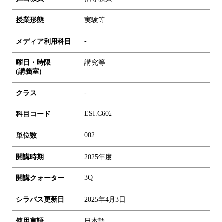
授業形態
実験等
-
メディア利用科目
曜日・時限
講究等
(講義室)
-
クラス
ESI.C602
科目コード
0
0
2
単位数
開講時期
2025年度
3Q
開講クォーター
シラバス更新日
2025年4月3日
使用言語
日本語