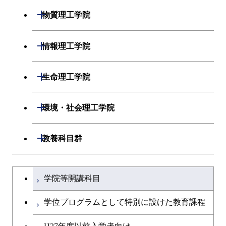
ライフエンジニアリングコ
エンジニアリングデザイン
開閉
物質理工学院
ース
ライフエンジニアリングコ
コース
ース
開閉
材料系
開閉
情報理工学院
原子核工学コース
人間医療科学技術コース
開閉
応用化学系
材料コース
開閉
数理・計算科学系
開閉
人間医療科学技術コース
生命理工学院
専門科目
エネルギーコース
応用化学コース
開閉
情報工学系
数理・計算科学コース
物質・情報卓越コース
開閉
生命理工学系
開閉
環境・社会理工学院
エネルギー・情報コース
エネルギーコース
専門科目
知能情報コース
情報工学コース
専門科目
生命理工学コース
開閉
建築学系
開閉
教養科目群
ライフエンジニアリングコ
エネルギー・情報コース
研究関連科目
ライフエンジニアリングコ
ライフエンジニアリングコ
ース
開閉
土木・環境工学系
建築学コース
ース
文系教養科目
大学院課程を切り替える
ース
ライフエンジニアリングコ
学院等開講科目
原子核工学コース
ース
開閉
融合理工学系
エンジニアリングデザイン
土木工学コース
知能情報コース
英語科目
地球生命コース
コース
学位プログラムとして特別に設けた教育課程
人間医療科学技術コース
原子核工学コース
開閉
社会・人間科学系
エンジニアリングデザイン
地球環境共創コース
エネルギー・情報コース
第二外国語科目
人間医療科学技術コース
都市・環境学コース
コース