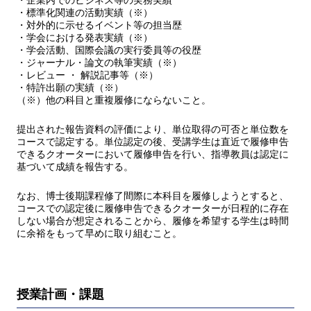
・企業内でのビジネス等の実務実績
・標準化関連の活動実績（※）
・対外的に示せるイベント等の担当歴
・学会における発表実績（※）
・学会活動、国際会議の実行委員等の役歴
・ジャーナル・論文の執筆実績（※）
・レビュー ・ 解説記事等（※）
・特許出願の実績（※）
（※）他の科目と重複履修にならないこと。
提出された報告資料の評価により、単位取得の可否と単位数を
コースで認定する。単位認定の後、受講学生は直近で履修申告
できるクオーターにおいて履修申告を行い、指導教員は認定に
基づいて成績を報告する。
なお、博士後期課程修了間際に本科目を履修しようとすると、
コースでの認定後に履修申告できるクオーターが日程的に存在
しない場合が想定されることから、履修を希望する学生は時間
に余裕をもって早めに取り組むこと。
授業計画・課題