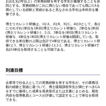
おおむね3年以上）の実務経験を有する学生が履修することを原
則とする。実務経験がこれに満たない場合であっても既にGAを
満たしている経験と実績があると見なされる学生は本科目を履
修できる。
博士リカレント研修は、1Q:A、2Q:B、3Q:C、4Q:Dとして、各Q
にそれぞれ1単位を1科目(博士リカレント研修1)、2単位を2科目
(博士リカレント研修2-1、2-2)、3単位を1科目(博士リカレント
研修3)、4単位を1科目(博士リカレント研修4)開講している。取
得できる単位数の上限は合計で4単位である。博士リカレント研
修1と3、博士リカレント研修2-1と2-2、博士リカレント研修4で
合計4単位を取得することも可能である。
到達目標
企業等で社会人としての実務経験を有する学生が、その業務活
動の経験と実績に基づいて、博士後期課程学生が満たすべきGA
をすでに修得した成果を発表形式または文書にまとめる。報告
内容を指導教員とコースが評価して認定することで単位を取得
できる。