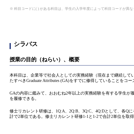
※ 科目コードに( ) がある科目は、学生の入学年度によって科目コードが異
シラバス
授業の目的（ねらい）、概要
本科目は、企業等で社会人としての実務経験（現在まで継続して
たすべきGraduate Attributes (GA)をすでに修得している
GAの内容に鑑みて、おおむね2年以上の実務経験を有する学生が
を履修できる。
修士リカレント研修は、1Q:A、2Q:B、3Q:C、4Q:Dとして、
計で2単位である。修士リカレント研修1-1と1-2で合計2単位を