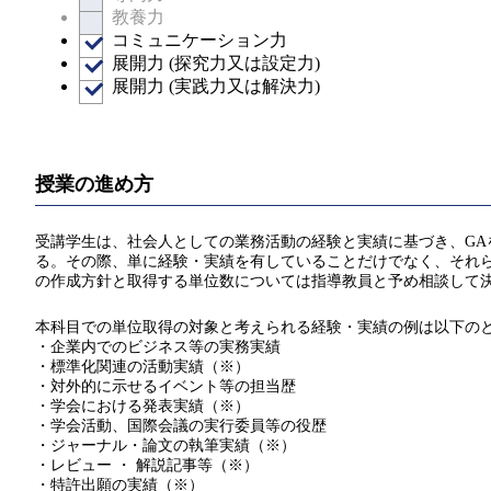
教養力
コミュニケーション力
展開力 (探究力又は設定力)
展開力 (実践力又は解決力)
授業の進め方
受講学生は、社会人としての業務活動の経験と実績に基づき、GA
る。その際、単に経験・実績を有していることだけでなく、それら
の作成方針と取得する単位数については指導教員と予め相談して
本科目での単位取得の対象と考えられる経験・実績の例は以下の
・企業内でのビジネス等の実務実績
・標準化関連の活動実績（※）
・対外的に示せるイベント等の担当歴
・学会における発表実績（※）
・学会活動、国際会議の実行委員等の役歴
・ジャーナル・論文の執筆実績（※）
・レビュー ・ 解説記事等（※）
・特許出願の実績（※）