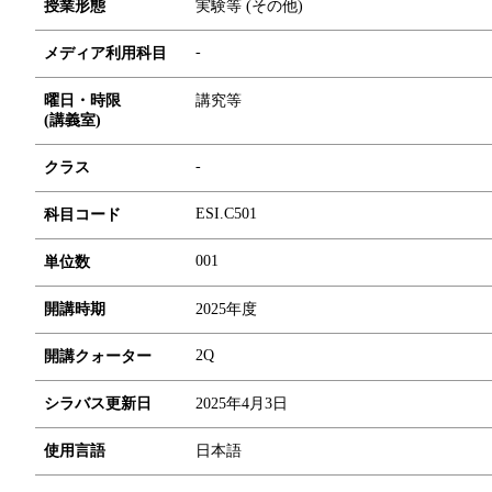
授業形態
実験等 (その他)
-
メディア利用科目
曜日・時限
講究等
(講義室)
-
クラス
ESI.C501
科目コード
0
0
1
単位数
開講時期
2025年度
2Q
開講クォーター
シラバス更新日
2025年4月3日
使用言語
日本語