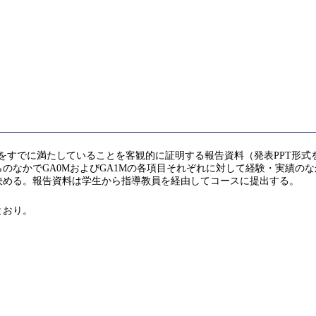
をすでに満たしていることを客観的に証明する報告資料（発表PPT形
のなかでGA0MおよびGA1Mの各項目それぞれに対して経験・実績の
決める。報告資料は学生から指導教員を経由してコースに提出する。
とおり。