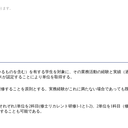
なります。
いるものを含む）を有する学生を対象に、その業務活動の経験と実績（
ことをコースが認定することにより単位を取得する。
履修することを原則とする。実務経験がこれに満たない場合であっても
各Qにそれぞれ1単位を2科目(修士リカレント研修1-1と1-2)、2単位を
取得することも可能である。