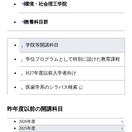
物質・情報卓越コース
開閉
生命理工学系
開閉
環境・社会理工学院
エネルギー・情報コース
エネルギーコース
専門科目
知能情報コース
情報工学コース
専門科目
生命理工学コース
開閉
建築学系
開閉
教養科目群
ライフエンジニアリングコ
エネルギー・情報コース
研究関連科目
ライフエンジニアリングコ
ライフエンジニアリングコ
ース
開閉
土木・環境工学系
建築学コース
ース
文系教養科目
大学院課程を切り替える
ース
ライフエンジニアリングコ
学院等開講科目
原子核工学コース
ース
開閉
融合理工学系
エンジニアリングデザイン
土木工学コース
知能情報コース
英語科目
地球生命コース
コース
学位プログラムとして特別に設けた教育課程
人間医療科学技術コース
原子核工学コース
開閉
社会・人間科学系
エンジニアリングデザイン
地球環境共創コース
エネルギー・情報コース
第二外国語科目
人間医療科学技術コース
都市・環境学コース
コース
H27年度以前入学者向け
物質・情報卓越コース
地球生命コース
開閉
イノベーション科学系
エネルギーコース
社会・人間科学コース
人間医療科学技術コース
日本語・日本文化科目
物質・情報卓越コース
医歯学系のシラバス検索
都市・環境学コース
人間医療科学技術コース
開閉
技術経営専門職学位課程
エネルギー・情報コース
イノベーション科学コース
物質・情報卓越コース
教職科目
物質・情報卓越コース
昨年度以前の開講科目
専門科目
エンジニアリングデザイン
人間医療科学技術コース
技術経営専門職学位課程
キャリア科目
コース
2026年度
アントレプレナーシップ科目
2025年度
原子核工学コース