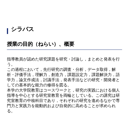
シラバス
授業の目的（ねらい）、概要
指導教員が認めた研究課題を研究・討論し，まとめと発表を行
う。
この過程において，先行研究の調査・分析，データ取得，解
析・評価手法，理解力，創造力，課題設定力，課題解決力，語
学力，論文作成法，討議手法，発表手法などの研究・開発者と
しての基本的な能力の修得を図る。
本学の大学院教育はコースワークと，研究の実践における個人
指導を中心とする研究室教育を両輪としている。この講究は研
究室教育の中核科目であり，それぞれの研究を進めるなかで専
門力と実践力を能動的および自発的に高めることが求められ
る。