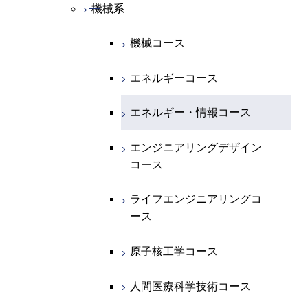
物理学系
数学コース
開閉
機械系
開閉
化学系
物理学コース
機械コース
開閉
地球惑星科学系
物質・情報卓越コース
化学コース
エネルギーコース
専門科目
エネルギーコース
地球惑星科学コース
エネルギー・情報コース
エネルギー・情報コース
地球生命コース
エンジニアリングデザイン
コース
物質・情報卓越コース
ライフエンジニアリングコ
ース
原子核工学コース
人間医療科学技術コース