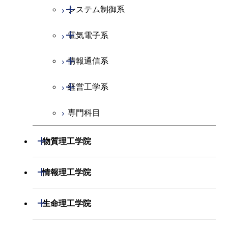
開閉
システム制御系
開閉
電気電子系
システム制御コース
開閉
情報通信系
エンジニアリングデザイン
電気電子コース
コース
開閉
経営工学系
エネルギーコース
情報通信コース
人間医療科学技術コース
専門科目
エネルギー・情報コース
エンジニアリングデザイン
経営工学コース
コース
ライフエンジニアリングコ
エンジニアリングデザイン
開閉
物質理工学院
ース
ライフエンジニアリングコ
コース
ース
開閉
材料系
開閉
情報理工学院
原子核工学コース
人間医療科学技術コース
開閉
応用化学系
材料コース
開閉
数理・計算科学系
開閉
人間医療科学技術コース
生命理工学院
専門科目
エネルギーコース
応用化学コース
開閉
情報工学系
数理・計算科学コース