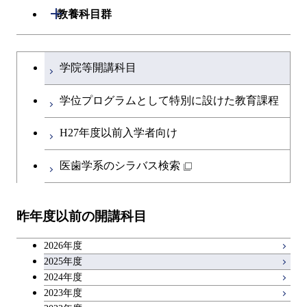
専門科目
生命理工学コース
開閉
建築学系
開閉
教養科目群
ライフエンジニアリングコ
エネルギー・情報コース
研究関連科目
ライフエンジニアリングコ
ライフエンジニアリングコ
ース
開閉
土木・環境工学系
建築学コース
ース
文系教養科目
大学院課程を切り替える
ース
ライフエンジニアリングコ
学院等開講科目
原子核工学コース
ース
開閉
融合理工学系
エンジニアリングデザイン
土木工学コース
知能情報コース
英語科目
地球生命コース
コース
学位プログラムとして特別に設けた教育課程
人間医療科学技術コース
原子核工学コース
開閉
社会・人間科学系
エンジニアリングデザイン
地球環境共創コース
エネルギー・情報コース
第二外国語科目
人間医療科学技術コース
都市・環境学コース
コース
H27年度以前入学者向け
物質・情報卓越コース
地球生命コース
開閉
イノベーション科学系
エネルギーコース
社会・人間科学コース
人間医療科学技術コース
日本語・日本文化科目
物質・情報卓越コース
医歯学系のシラバス検索
都市・環境学コース
人間医療科学技術コース
開閉
技術経営専門職学位課程
エネルギー・情報コース
イノベーション科学コース
物質・情報卓越コース
教職科目
物質・情報卓越コース
昨年度以前の開講科目
専門科目
エンジニアリングデザイン
人間医療科学技術コース
技術経営専門職学位課程
キャリア科目
コース
2026年度
アントレプレナーシップ科目
2025年度
原子核工学コース
2024年度
2023年度
広域教養科目
物質・情報卓越コース