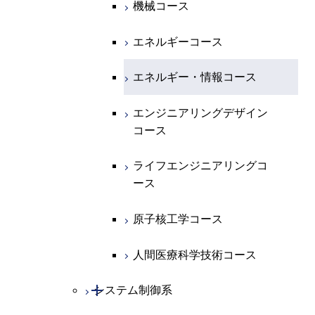
機械コース
開閉
地球惑星科学系
物質・情報卓越コース
化学コース
エネルギーコース
専門科目
エネルギーコース
地球惑星科学コース
エネルギー・情報コース
エネルギー・情報コース
地球生命コース
エンジニアリングデザイン
コース
物質・情報卓越コース
ライフエンジニアリングコ
ース
原子核工学コース
人間医療科学技術コース
開閉
システム制御系