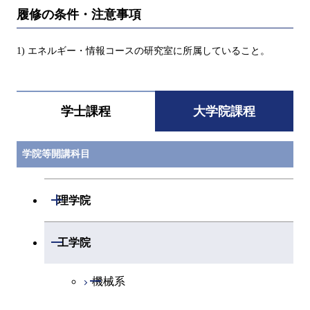
履修の条件・注意事項
1) エネルギー・情報コースの研究室に所属していること。
学士課程
大学院課程
学院等開講科目
開閉
理学院
開閉
数学系
開閉
工学院
開閉
物理学系
数学コース
開閉
機械系
開閉
化学系
物理学コース