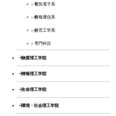
開閉
電気電子系
システム制御コース
開閉
情報通信系
エンジニアリングデザイン
電気電子コース
コース
開閉
経営工学系
エネルギーコース
情報通信コース
人間医療科学技術コース
専門科目
エネルギー・情報コース
エンジニアリングデザイン
経営工学コース
コース
ライフエンジニアリングコ
エンジニアリングデザイン
開閉
物質理工学院
ース
ライフエンジニアリングコ
コース
ース
開閉
材料系
開閉
情報理工学院
原子核工学コース
人間医療科学技術コース
開閉
応用化学系
材料コース
開閉
数理・計算科学系
開閉
人間医療科学技術コース
生命理工学院
専門科目
エネルギーコース
応用化学コース
開閉
情報工学系
数理・計算科学コース
物質・情報卓越コース
開閉
生命理工学系
開閉
環境・社会理工学院
エネルギー・情報コース
エネルギーコース
専門科目
知能情報コース
情報工学コース