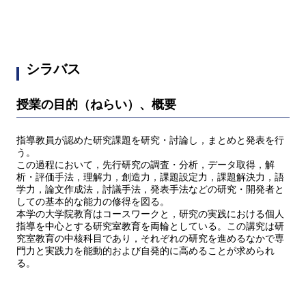
シラバス
授業の目的（ねらい）、概要
指導教員が認めた研究課題を研究・討論し，まとめと発表を行
う。
この過程において，先行研究の調査・分析，データ取得，解
析・評価手法，理解力，創造力，課題設定力，課題解決力，語
学力，論文作成法，討議手法，発表手法などの研究・開発者と
しての基本的な能力の修得を図る。
本学の大学院教育はコースワークと，研究の実践における個人
指導を中心とする研究室教育を両輪としている。この講究は研
究室教育の中核科目であり，それぞれの研究を進めるなかで専
門力と実践力を能動的および自発的に高めることが求められ
る。