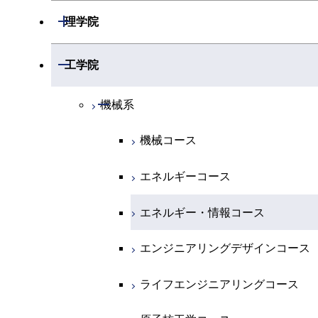
開閉
理学院
開閉
数学系
開閉
工学院
開閉
物理学系
数学コース
開閉
機械系
開閉
化学系
物理学コース
機械コース
開閉
地球惑星科学系
物質・情報卓越コース
化学コース
エネルギーコース
専門科目
エネルギーコース
地球惑星科学コース
エネルギー・情報コース
エネルギー・情報コース
地球生命コース
エンジニアリングデザインコース
物質・情報卓越コース
ライフエンジニアリングコース