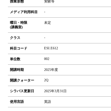
授業形態
実験等
-
メディア利用科目
曜日・時限
未定
(講義室)
-
クラス
ESI.E612
科目コード
0
0
2
単位数
開講時期
2025年度
2Q
開講クォーター
シラバス更新日
2025年3月31日
使用言語
英語