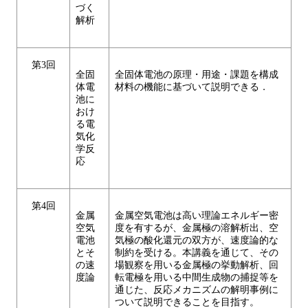
づく
解析
第3回
全固
全固体電池の原理・用途・課題を構成
体電
材料の機能に基づいて説明できる．
池に
おけ
る電
気化
学反
応
第4回
金属
金属空気電池は高い理論エネルギー密
空気
度を有するが、金属極の溶解析出、空
電池
気極の酸化還元の双方が、速度論的な
とそ
制約を受ける。本講義を通じて、その
の速
場観察を用いる金属極の挙動解析、回
度論
転電極を用いる中間生成物の捕捉等を
通じた、反応メカニズムの解明事例に
ついて説明できることを目指す。