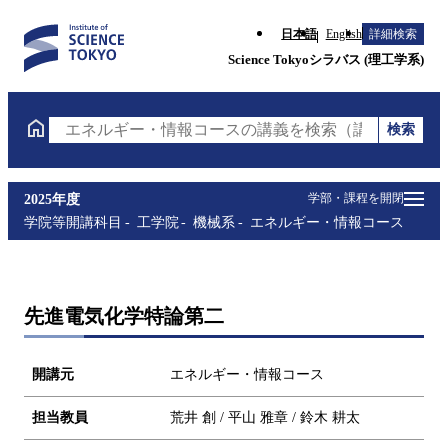
日本語
English
詳細検索
Science Tokyoシラバス (理工学系)
検索
エネルギー・情報コースの講義を検索（講義名・科目
学部・課程を開閉
2025年度
学院等開講科目
工学院
機械系
エネルギー・情報コース
先進電気化学特論第二
開講元
エネルギー・情報コース
担当教員
荒井 創 / 平山 雅章 / 鈴木 耕太