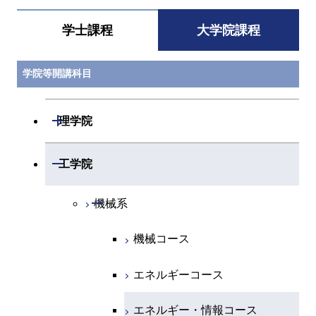
学士課程
大学院課程
学院等開講科目
開閉
理学院
開閉
数学系
開閉
工学院
開閉
物理学系
数学コース
開閉
機械系
開閉
化学系
物理学コース
機械コース
開閉
地球惑星科学系
物質・情報卓越コース
化学コース
エネルギーコース
専門科目
エネルギーコース
地球惑星科学コース
エネルギー・情報コース