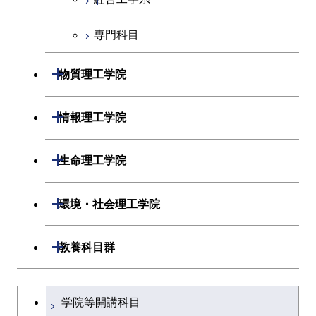
人間医療科学技術コース
専門科目
エネルギー・情報コース
エンジニアリングデザイン
経営工学コース
コース
ライフエンジニアリングコ
エンジニアリングデザイン
開閉
物質理工学院
ース
ライフエンジニアリングコ
コース
ース
開閉
材料系
開閉
情報理工学院
原子核工学コース
人間医療科学技術コース
開閉
応用化学系
材料コース
開閉
数理・計算科学系
開閉
人間医療科学技術コース
生命理工学院
専門科目
エネルギーコース
応用化学コース
開閉
情報工学系
数理・計算科学コース
物質・情報卓越コース
開閉
生命理工学系
開閉
環境・社会理工学院
エネルギー・情報コース
エネルギーコース
専門科目
知能情報コース
情報工学コース
専門科目
生命理工学コース
開閉
建築学系
開閉
教養科目群
ライフエンジニアリングコ
エネルギー・情報コース
研究関連科目
ライフエンジニアリングコ
ライフエンジニアリングコ
ース
開閉
土木・環境工学系
建築学コース
ース
文系教養科目
大学院課程を切り替える
ース
ライフエンジニアリングコ
学院等開講科目
原子核工学コース
ース
開閉
融合理工学系
エンジニアリングデザイン
土木工学コース