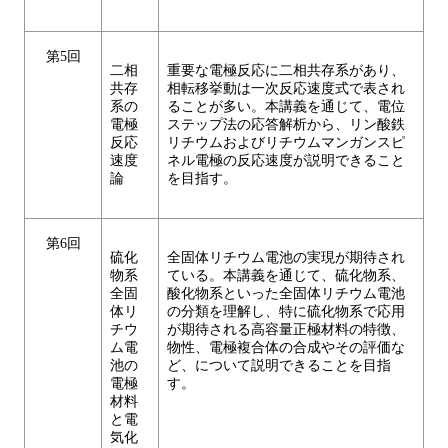
第5回
二相
重要な電極反応に二相共存系があり、
共存
相転移挙動は一次反応速度式で表され
系の
ることが多い。本講義を通じて、電位
電極
ステップ法の応答解析から、リン酸鉄
反応
リチウムおよびリチウムマンガンスピ
速度
ネル電極の反応速度が説明できること
論
を目指す。
第6回
硫化
全固体リチウム電池の実現が期待され
物系
ている。本講義を通じて、硫化物系、
全固
酸化物系といった全固体リチウム電池
体リ
の分類を理解し、特に硫化物系で応用
チウ
が期待される高容量正極材料の特徴、
ム電
物性、電極複合体の合成やその評価な
池の
ど、について説明できることを目指
電極
す。
材料
と電
気化