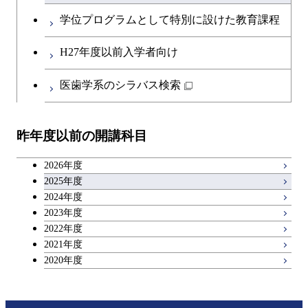
知能情報コース
英語科目
地球生命コース
コース
学位プログラムとして特別に設けた教育課程
人間医療科学技術コース
原子核工学コース
開閉
社会・人間科学系
エンジニアリングデザイン
地球環境共創コース
エネルギー・情報コース
第二外国語科目
人間医療科学技術コース
都市・環境学コース
コース
H27年度以前入学者向け
物質・情報卓越コース
地球生命コース
開閉
イノベーション科学系
エネルギーコース
社会・人間科学コース
人間医療科学技術コース
日本語・日本文化科目
物質・情報卓越コース
医歯学系のシラバス検索
都市・環境学コース
人間医療科学技術コース
開閉
技術経営専門職学位課程
エネルギー・情報コース
イノベーション科学コース
物質・情報卓越コース
教職科目
物質・情報卓越コース
昨年度以前の開講科目
専門科目
エンジニアリングデザイン
人間医療科学技術コース
技術経営専門職学位課程
キャリア科目
コース
2026年度
アントレプレナーシップ科目
2025年度
原子核工学コース
2024年度
2023年度
広域教養科目
物質・情報卓越コース
2022年度
2021年度
2020年度