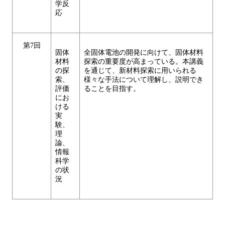
学反
応
第7回
固体
全固体電池の開発に向けて、固体材料
材料
探索の重要度が高まっている。本講義
の探
を通じて、新材料探索に用いられる
索、
様々な手法について理解し、説明でき
評価
ることを目指す。
にお
ける
実
験、
理
論、
情報
科学
の状
況