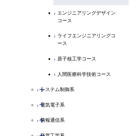
エネルギー・情報コース
地球生命コース
エンジニアリングデザイン
コース
物質・情報卓越コース
ライフエンジニアリングコ
ース
原子核工学コース
人間医療科学技術コース
開閉
システム制御系
開閉
電気電子系
システム制御コース
開閉
情報通信系
エンジニアリングデザイン
電気電子コース
コース
開閉
経営工学系
エネルギーコース
情報通信コース