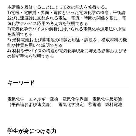
本講義を履修することによって次の能力を修得する。
1)電極・電解質・界面・電位といった電気化学の概念，平衡論
並びに速度論に支配される電位・電流・時間の関係を基に，電
気化学デバイス応用の考え方を説明できる
2)電気化学デバイスの解析に用いられる電気化学測定法の原理
を説明できる
3) 燃料電池および蓄電池の特徴と用途・課題を、構成材料の機
能や性質を用いて説明できる
4) 材料やデバイスの構造が電気化学現象に与える影響およびそ
の解析手法を説明できる
キーワード
電気化学 エネルギー変換 電気化学界面 電気化学反応論
（平衡論および速度論） 電気化学測定 蓄電池 燃料電池
学生が身につける力