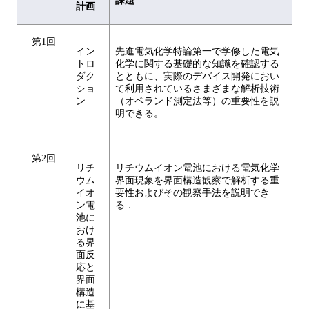
課題
計画
第1回
イン
先進電気化学特論第一で学修した電気
トロ
化学に関する基礎的な知識を確認する
ダク
とともに、実際のデバイス開発におい
ショ
て利用されているさまざまな解析技術
ン
（オペランド測定法等）の重要性を説
明できる。
第2回
リチ
リチウムイオン電池における電気化学
ウム
界面現象を界面構造観察で解析する重
イオ
要性およびその観察手法を説明でき
ン電
る．
池に
おけ
る界
面反
応と
界面
構造
に基