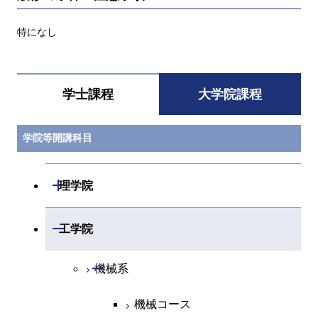
特になし
学士課程
大学院課程
学院等開講科目
開閉
理学院
開閉
数学系
開閉
工学院
開閉
物理学系
数学コース
開閉
機械系
開閉
化学系
物理学コース
機械コース