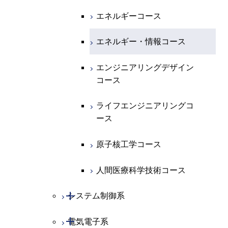
開閉
地球惑星科学系
物質・情報卓越コース
化学コース
エネルギーコース
専門科目
エネルギーコース
地球惑星科学コース
エネルギー・情報コース
エネルギー・情報コース
地球生命コース
エンジニアリングデザイン
コース
物質・情報卓越コース
ライフエンジニアリングコ
ース
原子核工学コース
人間医療科学技術コース
開閉
システム制御系
開閉
電気電子系
システム制御コース