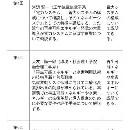
第4回
河辺 賢一（工学院電気電子系）
電力シ
「電力システム」 電力システムの構
ステム
成について概説し，そのエネルギーシ
の構成
ステムとしての特徴を講述する。また
につい
近年の再生可能エネルギー発電の大量
て説明
導入が電力システムに及ぼす影響につ
でき
いて概説する。
る。
第5回
大友 順一郎（環境・社会理工学院
再生可
融合理工学系）
能エネ
「再生可能エネルギーと水素利用技術
ルギー
の技術革新と普及戦略」
や水素
気候変動リスク低減に向けて二酸化炭
エネル
素排出量の削減が求められている。本
ギーに
講義では再生可能エネルギーや水素エ
ついて
ネルギーの技術革新と導入促進のため
説明で
に必要な要件や評価手法について解説
きる。
する。
第6回