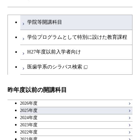
ライフエンジニアリングコ
エネルギー・情報コース
研究関連科目
ライフエンジニアリングコ
ライフエンジニアリングコ
ース
開閉
土木・環境工学系
建築学コース
ース
文系教養科目
大学院課程を切り替える
ース
ライフエンジニアリングコ
学院等開講科目
原子核工学コース
ース
開閉
融合理工学系
エンジニアリングデザイン
土木工学コース
知能情報コース
英語科目
地球生命コース
コース
学位プログラムとして特別に設けた教育課程
人間医療科学技術コース
原子核工学コース
開閉
社会・人間科学系
エンジニアリングデザイン
地球環境共創コース
エネルギー・情報コース
第二外国語科目
人間医療科学技術コース
都市・環境学コース
コース
H27年度以前入学者向け
物質・情報卓越コース
地球生命コース
開閉
イノベーション科学系
エネルギーコース
社会・人間科学コース
人間医療科学技術コース
日本語・日本文化科目
物質・情報卓越コース
医歯学系のシラバス検索
都市・環境学コース
人間医療科学技術コース
開閉
技術経営専門職学位課程
エネルギー・情報コース
イノベーション科学コース
物質・情報卓越コース
教職科目
物質・情報卓越コース
昨年度以前の開講科目
専門科目
エンジニアリングデザイン
人間医療科学技術コース
技術経営専門職学位課程
キャリア科目
コース
2026年度
アントレプレナーシップ科目
2025年度
原子核工学コース
2024年度
2023年度
広域教養科目
物質・情報卓越コース
2022年度
2021年度