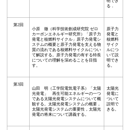
明でき
る．
第2回
小原 徹（科学技術創成研究院 ゼロ
原子力
カーボンエネルギー研究所）「原子力
発電と
発電と核燃料サイクル」原子力発電シ
核燃料
ステムの概要と原子力発電を支える物
サイク
質の流れである核燃料サイクルについ
ルにつ
て解説する。原子力発電の有する特長
いて説
についての理解を深めることを目指
明でき
す。
る。
第3回
山田 明（工学院電気電子系）「太陽
太陽光
光発電」 再生可能エネルギーの一つ
発電に
である太陽光発電システムについて概
ついて
観する。太陽光発電システムの概要，
説明で
太陽光発電システムの重要性，太陽光
きる。
発電の将来について講義する。