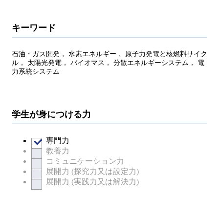
キーワード
石油・ガス開発， 水素エネルギー， 原子力発電と核燃料サイク
ル， 太陽光発電， バイオマス， 分散エネルギーシステム， 電
力系統システム
学生が身につける力
専門力
教養力
コミュニケーション力
展開力 (探究力又は設定力)
展開力 (実践力又は解決力)