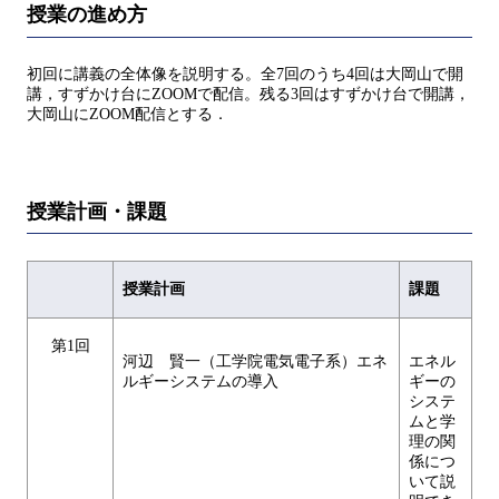
授業の進め方
初回に講義の全体像を説明する。全7回のうち4回は大岡山で開
講，すずかけ台にZOOMで配信。残る3回はすずかけ台で開講，
大岡山にZOOM配信とする．
授業計画・課題
授業計画
課題
第1回
河辺 賢一（工学院電気電子系）エネ
エネル
ルギーシステムの導入
ギーの
システ
ムと学
理の関
係につ
いて説