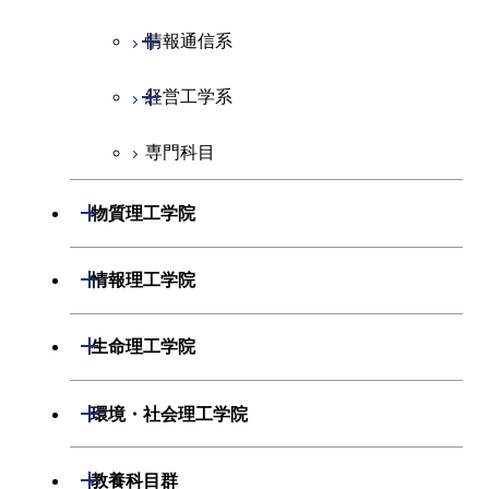
開閉
情報通信系
エンジニアリングデザイン
電気電子コース
コース
開閉
経営工学系
エネルギーコース
情報通信コース
人間医療科学技術コース
専門科目
エネルギー・情報コース
エンジニアリングデザイン
経営工学コース
コース
ライフエンジニアリングコ
エンジニアリングデザイン
開閉
物質理工学院
ース
ライフエンジニアリングコ
コース
ース
開閉
材料系
開閉
情報理工学院
原子核工学コース
人間医療科学技術コース
開閉
応用化学系
材料コース
開閉
数理・計算科学系
開閉
人間医療科学技術コース
生命理工学院
専門科目
エネルギーコース
応用化学コース
開閉
情報工学系
数理・計算科学コース
物質・情報卓越コース
開閉
生命理工学系
開閉
環境・社会理工学院
エネルギー・情報コース
エネルギーコース
専門科目
知能情報コース
情報工学コース
専門科目
生命理工学コース
開閉
建築学系
開閉
教養科目群