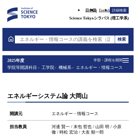
日本語
English
詳細検索
Science Tokyoシラバス (理工学系)
検索
エネルギー・情報コースの講義を検索（講義名・科目
学部・課程を開閉
2025年度
学院等開講科目
工学院
機械系
エネルギー・情報コース
エネルギーシステム論 大岡山
開講元
エネルギー・情報コース
担当教員
河邊 賢一 / 末包 哲也 / 山田 明 / 小原
徹 / 時松 宏治 / 大友 順一郎