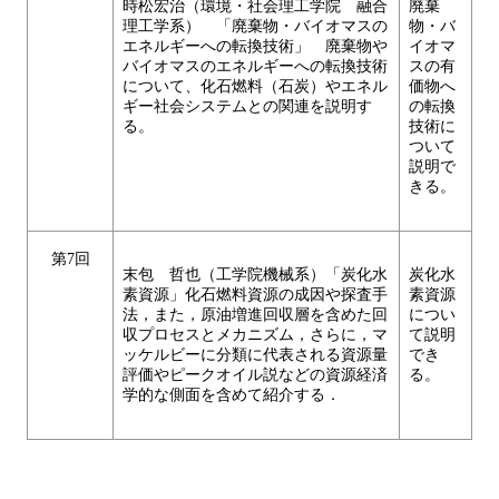
時松宏治（環境・社会理工学院 融合
廃棄
理工学系） 「廃棄物・バイオマスの
物・バ
エネルギーへの転換技術」 廃棄物や
イオマ
バイオマスのエネルギーへの転換技術
スの有
について、化石燃料（石炭）やエネル
価物へ
ギー社会システムとの関連を説明す
の転換
る。
技術に
ついて
説明で
きる。
第7回
末包 哲也（工学院機械系）「炭化水
炭化水
素資源」化石燃料資源の成因や探査手
素資源
法，また，原油増進回収層を含めた回
につい
収プロセスとメカニズム，さらに，マ
て説明
ッケルビーに分類に代表される資源量
でき
評価やピークオイル説などの資源経済
る。
学的な側面を含めて紹介する．