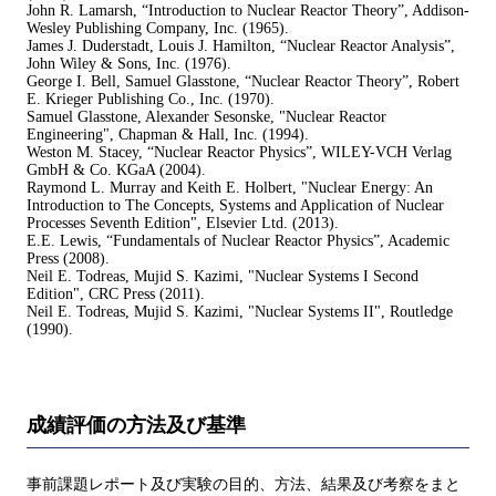
John R. Lamarsh, “Introduction to Nuclear Reactor Theory”, Addison-
Wesley Publishing Company, Inc. (1965).
James J. Duderstadt, Louis J. Hamilton, “Nuclear Reactor Analysis”,
John Wiley & Sons, Inc. (1976).
George I. Bell, Samuel Glasstone, “Nuclear Reactor Theory”, Robert
E. Krieger Publishing Co., Inc. (1970).
Samuel Glasstone, Alexander Sesonske, "Nuclear Reactor
Engineering", Chapman & Hall, Inc. (1994).
Weston M. Stacey, “Nuclear Reactor Physics”, WILEY-VCH Verlag
GmbH & Co. KGaA (2004).
Raymond L. Murray and Keith E. Holbert, "Nuclear Energy: An
Introduction to The Concepts, Systems and Application of Nuclear
Processes Seventh Edition", Elsevier Ltd. (2013).
E.E. Lewis, “Fundamentals of Nuclear Reactor Physics”, Academic
Press (2008).
Neil E. Todreas, Mujid S. Kazimi, "Nuclear Systems I Second
Edition", CRC Press (2011).
Neil E. Todreas, Mujid S. Kazimi, "Nuclear Systems II", Routledge
(1990).
成績評価の方法及び基準
事前課題レポート及び実験の目的、方法、結果及び考察をまと