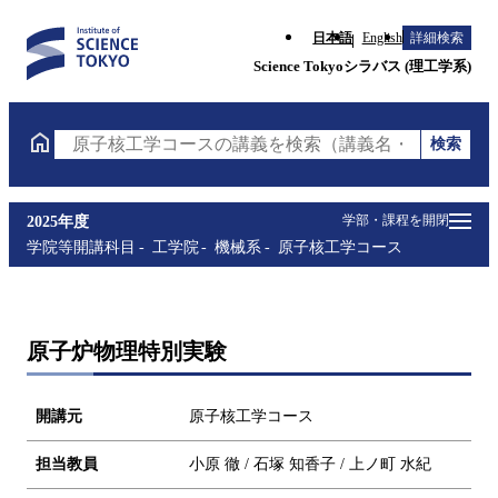
日本語
English
詳細検索
Science Tokyoシラバス (理工学系)
検索
原子核工学コースの講義を検索（講義名・科目コード
学部・課程を開閉
2025年度
学院等開講科目
工学院
機械系
原子核工学コース
原子炉物理特別実験
開講元
原子核工学コース
担当教員
小原 徹 / 石塚 知香子 / 上ノ町 水紀