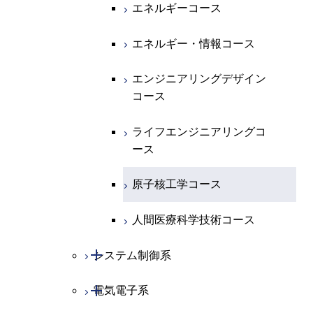
地球惑星科学系
物質・情報卓越コース
化学コース
エネルギーコース
専門科目
エネルギーコース
地球惑星科学コース
エネルギー・情報コース
エネルギー・情報コース
地球生命コース
エンジニアリングデザイン
コース
物質・情報卓越コース
ライフエンジニアリングコ
ース
原子核工学コース
人間医療科学技術コース
開閉
システム制御系
開閉
電気電子系
システム制御コース