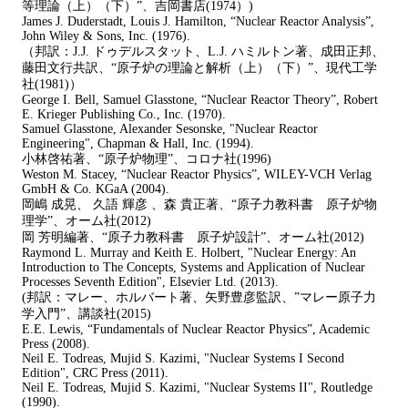
等理論（上）（下）”、吉岡書店(1974）)
James J. Duderstadt, Louis J. Hamilton, “Nuclear Reactor Analysis”,
John Wiley & Sons, Inc. (1976).
（邦訳：J.J. ドゥデルスタット、L.J. ハミルトン著、成田正邦、
藤田文行共訳、“原子炉の理論と解析（上）（下）”、現代工学
社(1981)）
George I. Bell, Samuel Glasstone, “Nuclear Reactor Theory”, Robert
E. Krieger Publishing Co., Inc. (1970).
Samuel Glasstone, Alexander Sesonske, "Nuclear Reactor
Engineering", Chapman & Hall, Inc. (1994).
小林啓祐著、“原子炉物理”、コロナ社(1996)
Weston M. Stacey, “Nuclear Reactor Physics”, WILEY-VCH Verlag
GmbH & Co. KGaA (2004).
岡嶋 成晃、 久語 輝彦 、森 貴正著、“原子力教科書 原子炉物
理学”、オーム社(2012)
岡 芳明編著、“原子力教科書 原子炉設計”、オーム社(2012)
Raymond L. Murray and Keith E. Holbert, "Nuclear Energy: An
Introduction to The Concepts, Systems and Application of Nuclear
Processes Seventh Edition", Elsevier Ltd. (2013).
(邦訳：マレー、ホルバート著、矢野豊彦監訳、”マレー原子力
学入門”、講談社(2015)
E.E. Lewis, “Fundamentals of Nuclear Reactor Physics”, Academic
Press (2008).
Neil E. Todreas, Mujid S. Kazimi, "Nuclear Systems I Second
Edition", CRC Press (2011).
Neil E. Todreas, Mujid S. Kazimi, "Nuclear Systems II", Routledge
(1990).