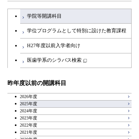
ライフエンジニアリングコ
ース
開閉
土木・環境工学系
建築学コース
ース
文系教養科目
大学院課程を切り替える
ース
ライフエンジニアリングコ
学院等開講科目
原子核工学コース
ース
開閉
融合理工学系
エンジニアリングデザイン
土木工学コース
知能情報コース
英語科目
地球生命コース
コース
学位プログラムとして特別に設けた教育課程
人間医療科学技術コース
原子核工学コース
開閉
社会・人間科学系
エンジニアリングデザイン
地球環境共創コース
エネルギー・情報コース
第二外国語科目
人間医療科学技術コース
都市・環境学コース
コース
H27年度以前入学者向け
物質・情報卓越コース
地球生命コース
開閉
イノベーション科学系
エネルギーコース
社会・人間科学コース
人間医療科学技術コース
日本語・日本文化科目
物質・情報卓越コース
医歯学系のシラバス検索
都市・環境学コース
人間医療科学技術コース
開閉
技術経営専門職学位課程
エネルギー・情報コース
イノベーション科学コース
物質・情報卓越コース
教職科目
物質・情報卓越コース
昨年度以前の開講科目
専門科目
エンジニアリングデザイン
人間医療科学技術コース
技術経営専門職学位課程
キャリア科目
コース
2026年度
アントレプレナーシップ科目
2025年度
原子核工学コース
2024年度
2023年度
広域教養科目
物質・情報卓越コース
2022年度
2021年度