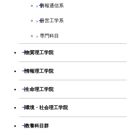
開閉
情報通信系
エンジニアリングデザイン
電気電子コース
コース
開閉
経営工学系
エネルギーコース
情報通信コース
人間医療科学技術コース
専門科目
エネルギー・情報コース
エンジニアリングデザイン
経営工学コース
コース
ライフエンジニアリングコ
エンジニアリングデザイン
開閉
物質理工学院
ース
ライフエンジニアリングコ
コース
ース
開閉
材料系
開閉
情報理工学院
原子核工学コース
人間医療科学技術コース
開閉
応用化学系
材料コース
開閉
数理・計算科学系
開閉
人間医療科学技術コース
生命理工学院
専門科目
エネルギーコース
応用化学コース
開閉
情報工学系
数理・計算科学コース
物質・情報卓越コース
開閉
生命理工学系
開閉
環境・社会理工学院
エネルギー・情報コース
エネルギーコース
専門科目
知能情報コース
情報工学コース
専門科目
生命理工学コース
開閉
建築学系
開閉
教養科目群
ライフエンジニアリングコ
エネルギー・情報コース
研究関連科目
ライフエンジニアリングコ