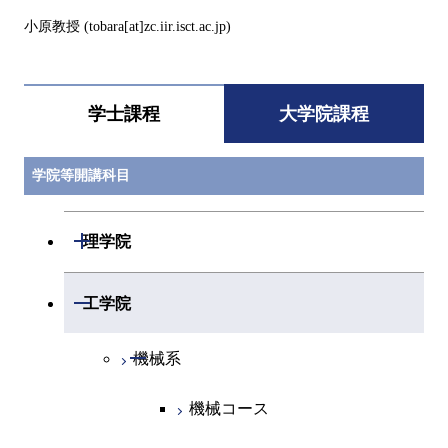
小原教授 (tobara[at]zc.iir.isct.ac.jp)
学士課程
大学院課程
学院等開講科目
開閉
理学院
開閉
数学系
開閉
工学院
開閉
物理学系
数学コース
開閉
機械系
開閉
化学系
物理学コース
機械コース
開閉