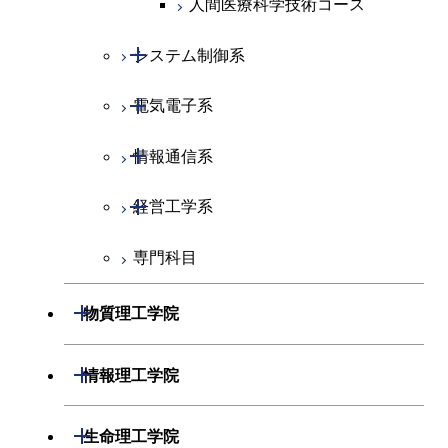
人間医療科学技術コース
開閉
システム制御系
開閉
電気電子系
システム制御コース
開閉
情報通信系
エンジニアリングデザイン
電気電子コース
コース
開閉
経営工学系
エネルギーコース
情報通信コース
人間医療科学技術コース
専門科目
エネルギー・情報コース
エンジニアリングデザイン
経営工学コース
コース
ライフエンジニアリングコ
エンジニアリングデザイン
開閉
物質理工学院
ース
ライフエンジニアリングコ
コース
ース
開閉
材料系
開閉
情報理工学院
原子核工学コース
人間医療科学技術コース
開閉
応用化学系
材料コース
開閉
数理・計算科学系
開閉
人間医療科学技術コース
生命理工学院