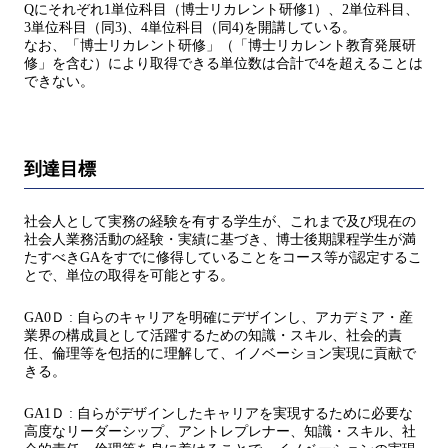
Qにそれぞれ1単位科目（博士リカレント研修1）、2単位科目、
3単位科目（同3)、4単位科目（同4)を開講している。
なお、「博士リカレント研修」（「博士リカレント教育発展研
修」を含む）により取得できる単位数は合計で4を超えることは
できない。
到達目標
社会人として実務の経験を有する学生が、これまで及び現在の
社会人業務活動の経験・実績に基づき、博士後期課程学生が満
たすべきGAをすでに修得していることをコース等が認定するこ
とで、単位の取得を可能とする。
GA0Ｄ : 自らのキャリアを明確にデザインし、アカデミア・産
業界の構成員として活躍するための知識・スキル、社会的責
任、倫理等を包括的に理解して、イノベーション実現に貢献で
きる。
GA1Ｄ : 自らがデザインしたキャリアを実現するために必要な
高度なリーダーシップ、アントレプレナー、知識・スキル、社