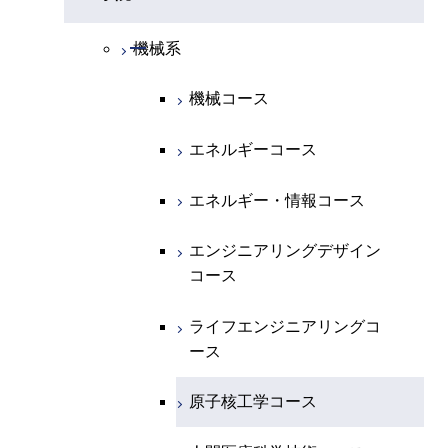
開閉
物理学系
数学コース
開閉
機械系
開閉
化学系
物理学コース
機械コース
開閉
地球惑星科学系
物質・情報卓越コース
化学コース
エネルギーコース
専門科目
エネルギーコース
地球惑星科学コース
エネルギー・情報コース
エネルギー・情報コース
地球生命コース
エンジニアリングデザイン
コース
物質・情報卓越コース
ライフエンジニアリングコ
ース
原子核工学コース