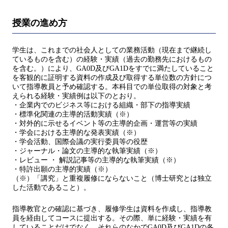
授業の進め方
学生は、これまでの社会人としての業務活動（現在まで継続し
ているものを含む）の経験・実績（過去の勤務先におけるもの
を含む。）により、GA0D及びGA1Dをすでに満たしていること
を客観的に証明する資料の作成及び取得する単位数の方針につ
いて指導教員と予め確認する。本科目での単位取得の対象と考
えられる経験・実績例は以下のとおり。
・企業内でのビジネス等における組織・部下の指導実績
・標準化関連の主導的活動実績（※）
・対外的に示せるイベント等の主導的企画・運営等の実績
・学会における主導的な発表実績（※）
・学会活動、国際会議の実行委員等の役歴
・ジャーナル・論文の主導的な執筆実績（※）
・レビュー ・ 解説記事等の主導的な執筆実績（※）
・特許出願の主導的実績（※）
（※）「講究」と重複履修にならないこと（博士研究とは独立
した活動であること）。
指導教官との確認に基づき、履修学生は資料を作成し、指導教
員を経由してコースに提出する。その際、単に経験・実績を有
していることだけでなく、それらのなかでGA0D及びGA1Dの各