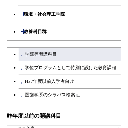
専門科目
エネルギーコース
応用化学コース
開閉
情報工学系
数理・計算科学コース
物質・情報卓越コース
開閉
生命理工学系
開閉
環境・社会理工学院
エネルギー・情報コース
エネルギーコース
専門科目
知能情報コース
情報工学コース
専門科目
生命理工学コース
開閉
建築学系
開閉
教養科目群
ライフエンジニアリングコ
エネルギー・情報コース
研究関連科目
ライフエンジニアリングコ
ライフエンジニアリングコ
ース
開閉
土木・環境工学系
建築学コース
ース
文系教養科目
大学院課程を切り替える
ース
ライフエンジニアリングコ
学院等開講科目
原子核工学コース
ース
開閉
融合理工学系
エンジニアリングデザイン
土木工学コース
知能情報コース
英語科目
地球生命コース
コース
学位プログラムとして特別に設けた教育課程
人間医療科学技術コース
原子核工学コース
開閉
社会・人間科学系
エンジニアリングデザイン
地球環境共創コース
エネルギー・情報コース
第二外国語科目
人間医療科学技術コース
都市・環境学コース
コース
H27年度以前入学者向け
物質・情報卓越コース
地球生命コース
開閉
イノベーション科学系
エネルギーコース
社会・人間科学コース
人間医療科学技術コース
日本語・日本文化科目
物質・情報卓越コース
医歯学系のシラバス検索
都市・環境学コース
人間医療科学技術コース
開閉
技術経営専門職学位課程
エネルギー・情報コース
イノベーション科学コース
物質・情報卓越コース
教職科目
物質・情報卓越コース
昨年度以前の開講科目
専門科目
エンジニアリングデザイン
人間医療科学技術コース
技術経営専門職学位課程
キャリア科目
コース