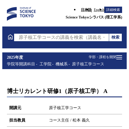
日本語
English
詳細検索
Science Tokyoシラバス (理工学系)
検索
原子核工学コースの講義を検索（講義名・科目コード
学部・課程を開閉
2025年度
学院等開講科目
工学院
機械系
原子核工学コース
博士リカレント研修1（原子核工学） A
開講元
原子核工学コース
担当教員
コース主任 / 松本 義久