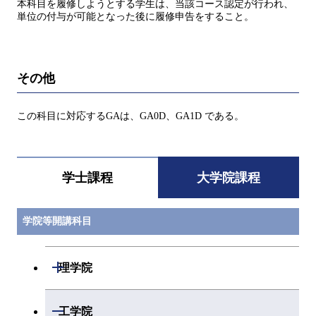
本科目を履修しようとする学生は、当該コース認定が行われ、
単位の付与が可能となった後に履修申告をすること。
その他
この科目に対応するGAは、GA0D、GA1D である。
学士課程
大学院課程
学院等開講科目
開閉
理学院
開閉
数学系
開閉
工学院