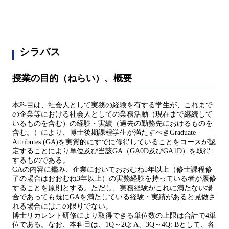
シラバス
授業の目的（ねらい）、概要
本科目は、社会人として実務の経験を有する学生が、これまで
の企業等における社会人としての業務活動（現在まで継続して
いるものを含む）の経験・実績（過去の勤務先におけるものを
含む。）により、博士後期課程学生が満たすべきGraduate
Attributes (GA)を実質的にすでに修得していることをコースが認
定することにより単位及び当該GA（GA0D及びGA1D）を取得
するものである。
GAの内容に鑑み、企業においておおむね5年以上（修士課程修
了の場合はおおむね3年以上）の実務経験を持っている者が履修
することを原則とする。ただし、実務経験がこれに満たない場
合であっても既にGAを満たしている経験・実績があると見做さ
れる場合にはこの限りでない。
博士リカレント研修により取得できる単位数の上限は合計で4単
位である。なお、本科目は、1Q～2Q: A、3Q～4Q: Bとして、各