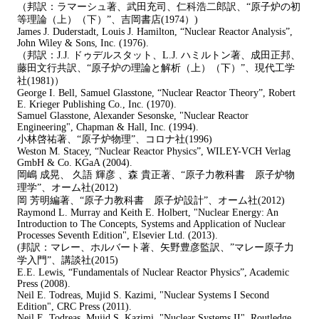
（邦訳：ラマーシュ著、武田充司、仁科浩二郎訳、“原子炉の初
等理論（上）（下）”、吉岡書店(1974）)
James J. Duderstadt, Louis J. Hamilton, “Nuclear Reactor Analysis”,
John Wiley & Sons, Inc. (1976).
（邦訳：J.J. ドゥデルスタット、L.J. ハミルトン著、成田正邦、
藤田文行共訳、“原子炉の理論と解析（上）（下）”、現代工学
社(1981)）
George I. Bell, Samuel Glasstone, “Nuclear Reactor Theory”, Robert
E. Krieger Publishing Co., Inc. (1970).
Samuel Glasstone, Alexander Sesonske, "Nuclear Reactor
Engineering", Chapman & Hall, Inc. (1994).
小林啓祐著、“原子炉物理”、コロナ社(1996)
Weston M. Stacey, “Nuclear Reactor Physics”, WILEY-VCH Verlag
GmbH & Co. KGaA (2004).
岡嶋 成晃、 久語 輝彦 、森 貴正著、“原子力教科書 原子炉物
理学”、オーム社(2012)
岡 芳明編著、“原子力教科書 原子炉設計”、オーム社(2012)
Raymond L. Murray and Keith E. Holbert, "Nuclear Energy: An
Introduction to The Concepts, Systems and Application of Nuclear
Processes Seventh Edition", Elsevier Ltd. (2013).
(邦訳：マレー、ホルバート著、矢野豊彦監訳、”マレー原子力
学入門”、講談社(2015)
E.E. Lewis, “Fundamentals of Nuclear Reactor Physics”, Academic
Press (2008).
Neil E. Todreas, Mujid S. Kazimi, "Nuclear Systems I Second
Edition", CRC Press (2011).
Neil E. Todreas, Mujid S. Kazimi, "Nuclear Systems II", Routledge