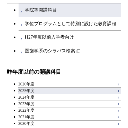
土木・環境工学系
建築学コース
ース
文系教養科目
大学院課程を切り替える
ース
ライフエンジニアリングコ
学院等開講科目
原子核工学コース
ース
開閉
融合理工学系
エンジニアリングデザイン
土木工学コース
知能情報コース
英語科目
地球生命コース
コース
学位プログラムとして特別に設けた教育課程
人間医療科学技術コース
原子核工学コース
開閉
社会・人間科学系
エンジニアリングデザイン
地球環境共創コース
エネルギー・情報コース
第二外国語科目
人間医療科学技術コース
都市・環境学コース
コース
H27年度以前入学者向け
物質・情報卓越コース
地球生命コース
開閉
イノベーション科学系
エネルギーコース
社会・人間科学コース
人間医療科学技術コース
日本語・日本文化科目
物質・情報卓越コース
医歯学系のシラバス検索
都市・環境学コース
人間医療科学技術コース
開閉
技術経営専門職学位課程
エネルギー・情報コース
イノベーション科学コース
物質・情報卓越コース
教職科目
物質・情報卓越コース
昨年度以前の開講科目
専門科目
エンジニアリングデザイン
人間医療科学技術コース
技術経営専門職学位課程
キャリア科目
コース
2026年度
アントレプレナーシップ科目
2025年度
原子核工学コース
2024年度
2023年度
広域教養科目
物質・情報卓越コース
2022年度
2021年度
2020年度