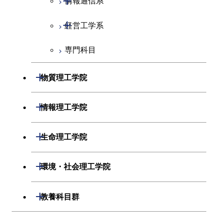
情報通信系
エンジニアリングデザイン
電気電子コース
コース
開閉
経営工学系
エネルギーコース
情報通信コース
人間医療科学技術コース
専門科目
エネルギー・情報コース
エンジニアリングデザイン
経営工学コース
コース
ライフエンジニアリングコ
エンジニアリングデザイン
開閉
物質理工学院
ース
ライフエンジニアリングコ
コース
ース
開閉
材料系
開閉
情報理工学院
原子核工学コース
人間医療科学技術コース
開閉
応用化学系
材料コース
開閉
数理・計算科学系
開閉
人間医療科学技術コース
生命理工学院
専門科目
エネルギーコース
応用化学コース
開閉
情報工学系
数理・計算科学コース
物質・情報卓越コース
開閉
生命理工学系
開閉
環境・社会理工学院
エネルギー・情報コース
エネルギーコース
専門科目
知能情報コース
情報工学コース
専門科目
生命理工学コース
開閉
建築学系
開閉
教養科目群
ライフエンジニアリングコ
エネルギー・情報コース
研究関連科目
ライフエンジニアリングコ
ライフエンジニアリングコ
ース
開閉