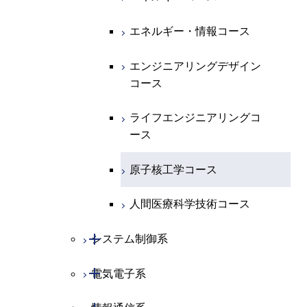
専門科目
エネルギーコース
地球惑星科学コース
エネルギー・情報コース
エネルギー・情報コース
地球生命コース
エンジニアリングデザイン
コース
物質・情報卓越コース
ライフエンジニアリングコ
ース
原子核工学コース
人間医療科学技術コース
開閉
システム制御系
開閉
電気電子系
システム制御コース
開閉