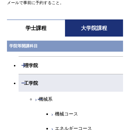
メールで事前に予約すること。
学士課程
大学院課程
学院等開講科目
開閉
理学院
開閉
数学系
開閉
工学院
開閉
物理学系
数学コース
開閉
機械系
開閉
化学系
物理学コース
機械コース
開閉
地球惑星科学系
物質・情報卓越コース
化学コース
エネルギーコース