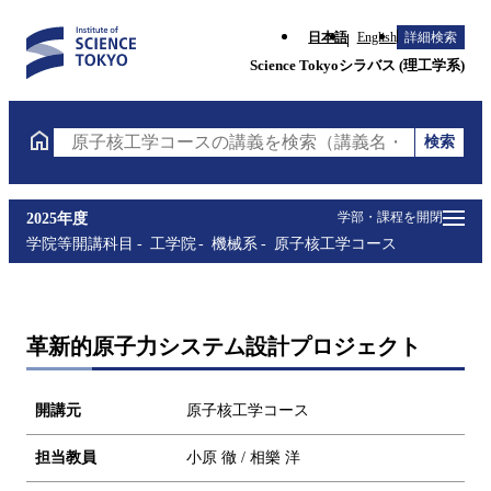
日本語
English
詳細検索
Science Tokyoシラバス (理工学系)
検索
原子核工学コースの講義を検索（講義名・科目コード
学部・課程を開閉
2025年度
学院等開講科目
工学院
機械系
原子核工学コース
革新的原子力システム設計プロジェクト
開講元
原子核工学コース
担当教員
小原 徹 / 相樂 洋